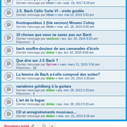
Dernier message par
Mitaki
«
lun. sept. 18, 2017 6:28 pm
J.S. Bach Cello Suite VI - visite guidée
Dernier message par
Mitaki
«
ven. mai 15, 2015 3:03 pm
Kontrapunktus 1 (lite version) Minami Cohey
Dernier message par
Mitaki
«
mar. avr. 28, 2015 8:00 am
10 choses que vous ne savez pas sur Bach
Dernier message par
tambora
«
jeu. avr. 02, 2015 8:53 am
Réponses :
2
bach souffre-douleur de ses camarades d'école
Dernier message par
didier
«
jeu. avr. 02, 2015 8:00 am
Que dire sur J.S Bach ?
Dernier message par
Syl~vie
«
sam. mars 21, 2015 3:56 pm
Réponses :
12
La femme de Bach a-t-elle composé des suites?
Dernier message par
didier
«
mer. oct. 29, 2014 2:30 pm
variations goldberg à la guitare
Dernier message par
didier
«
jeu. nov. 28, 2013 2:25 pm
Réponses :
3
L'art de la fugue
Dernier message par
didier
«
jeu. nov. 28, 2013 9:26 am
CD et enregistrements musicaux...
Dernier message par
didier
«
mar. oct. 15, 2013 9:28 am
Nouveau sujet