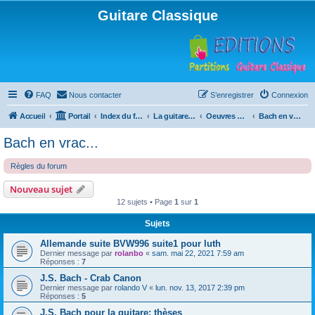
Guitare Classique
FAQ
Nous contacter
S’enregistrer
Connexion
Accueil
Portail
Index du forum
La guitare : instrument, cours et théorie
Oeuvres à la loupe
Bach en vrac...
Bach en vrac...
Règles du forum
Nouveau sujet
12 sujets • Page
1
sur
1
Sujets
Allemande suite BVW996 suite1 pour luth
Dernier message par
rolanbo
«
sam. mai 22, 2021 7:59 am
Réponses :
7
J.S. Bach - Crab Canon
Dernier message par
rolando V
«
lun. nov. 13, 2017 2:39 pm
Réponses :
5
J.S. Bach pour la guitare: thèses