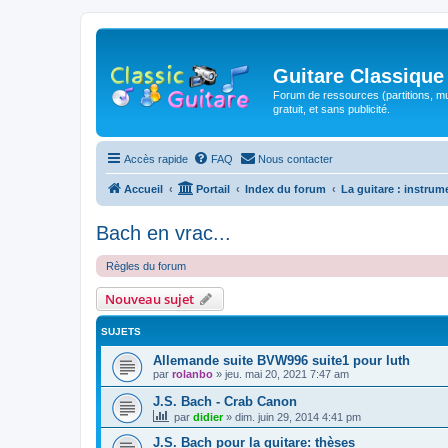
Guitare Classique
Forum de ressources (partitions, mu
gratuit, et sans publicité.
Accès rapide
FAQ
Nous contacter
Accueil
Portail
Index du forum
La guitare : instrum
Bach en vrac...
Règles du forum
Nouveau sujet
SUJETS
Allemande suite BVW996 suite1 pour luth
par
rolanbo
»
jeu. mai 20, 2021 7:47 am
J.S. Bach - Crab Canon
par
didier
»
dim. juin 29, 2014 4:41 pm
J.S. Bach pour la guitare: thèses