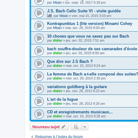
par
Mitaki
»
lun. sept. 18, 2017 6:28 pm
J.S. Bach Cello Suite VI - visite guidée
par
Mitaki
»
ven. mai 15, 2015 3:03 pm
Kontrapunktus 1 (lite version) Minami Cohey
par
Mitaki
»
mar. avr. 28, 2015 8:00 am
10 choses que vous ne savez pas sur Bach
par
didier
»
jeu. avr. 02, 2015 7:51 am
bach souffre-douleur de ses camarades d'école
par
didier
»
jeu. avr. 02, 2015 8:00 am
Que dire sur J.S Bach ?
par
didier
»
mar. oct. 15, 2013 9:24 am
La femme de Bach a-t-elle composé des suites
par
didier
»
mer. oct. 29, 2014 2:30 pm
variations goldberg à la guitare
par
didier
»
jeu. nov. 28, 2013 9:23 am
L'art de la fugue
par
didier
»
jeu. nov. 28, 2013 9:26 am
CD et enregistrements musicaux...
par
didier
»
mar. oct. 15, 2013 9:28 am
Nouveau sujet
Retourner à l’index du forum