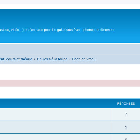
sique, vidéo…) et d'entraide pour les guitaristes francophones, entièrement
ent, cours et théorie
Oeuvres à la loupe
Bach en vrac...
RÉPONSES
R
7
é
R
5
p
é
o
R