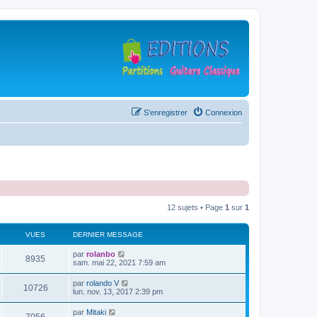
S’enregistrer
Connexion
12 sujets • Page
1
sur
1
VUES
DERNIER MESSAGE
D
par
rolanbo
V
8935
e
sam. mai 22, 2021 7:59 am
r
u
n
D
par
rolando V
V
10726
i
e
lun. nov. 13, 2017 2:39 pm
e
e
r
r
u
n
D
par
Mitaki
s
m
V
i