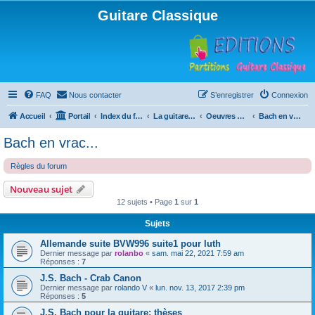
Guitare Classique
FAQ
Nous contacter
S’enregistrer
Connexion
Accueil
Portail
Index du forum
La guitare : instrument, cours et théorie
Oeuvres à la loupe
Bach en vrac...
Bach en vrac...
Règles du forum
Nouveau sujet
12 sujets • Page
1
sur
1
Sujets
Allemande suite BVW996 suite1 pour luth
Dernier message par
rolanbo
«
sam. mai 22, 2021 7:59 am
Réponses :
7
J.S. Bach - Crab Canon
Dernier message par
rolando V
«
lun. nov. 13, 2017 2:39 pm
Réponses :
5
J.S. Bach pour la guitare: thèses