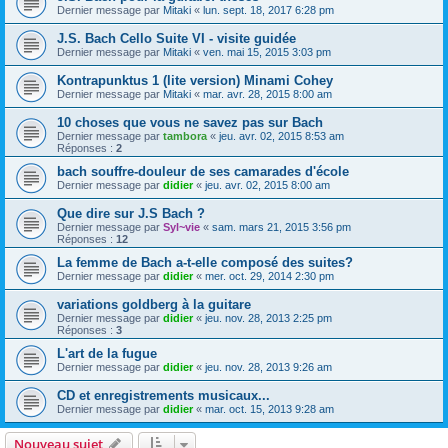
Dernier message par
Mitaki
«
lun. sept. 18, 2017 6:28 pm
J.S. Bach Cello Suite VI - visite guidée
Dernier message par
Mitaki
«
ven. mai 15, 2015 3:03 pm
Kontrapunktus 1 (lite version) Minami Cohey
Dernier message par
Mitaki
«
mar. avr. 28, 2015 8:00 am
10 choses que vous ne savez pas sur Bach
Dernier message par
tambora
«
jeu. avr. 02, 2015 8:53 am
Réponses :
2
bach souffre-douleur de ses camarades d'école
Dernier message par
didier
«
jeu. avr. 02, 2015 8:00 am
Que dire sur J.S Bach ?
Dernier message par
Syl~vie
«
sam. mars 21, 2015 3:56 pm
Réponses :
12
La femme de Bach a-t-elle composé des suites?
Dernier message par
didier
«
mer. oct. 29, 2014 2:30 pm
variations goldberg à la guitare
Dernier message par
didier
«
jeu. nov. 28, 2013 2:25 pm
Réponses :
3
L'art de la fugue
Dernier message par
didier
«
jeu. nov. 28, 2013 9:26 am
CD et enregistrements musicaux...
Dernier message par
didier
«
mar. oct. 15, 2013 9:28 am
Nouveau sujet