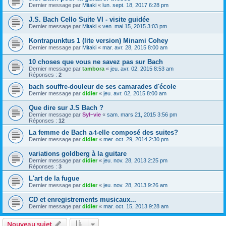
Dernier message par
Mitaki
«
lun. sept. 18, 2017 6:28 pm
J.S. Bach Cello Suite VI - visite guidée
Dernier message par
Mitaki
«
ven. mai 15, 2015 3:03 pm
Kontrapunktus 1 (lite version) Minami Cohey
Dernier message par
Mitaki
«
mar. avr. 28, 2015 8:00 am
10 choses que vous ne savez pas sur Bach
Dernier message par
tambora
«
jeu. avr. 02, 2015 8:53 am
Réponses :
2
bach souffre-douleur de ses camarades d'école
Dernier message par
didier
«
jeu. avr. 02, 2015 8:00 am
Que dire sur J.S Bach ?
Dernier message par
Syl~vie
«
sam. mars 21, 2015 3:56 pm
Réponses :
12
La femme de Bach a-t-elle composé des suites?
Dernier message par
didier
«
mer. oct. 29, 2014 2:30 pm
variations goldberg à la guitare
Dernier message par
didier
«
jeu. nov. 28, 2013 2:25 pm
Réponses :
3
L'art de la fugue
Dernier message par
didier
«
jeu. nov. 28, 2013 9:26 am
CD et enregistrements musicaux...
Dernier message par
didier
«
mar. oct. 15, 2013 9:28 am
Nouveau sujet