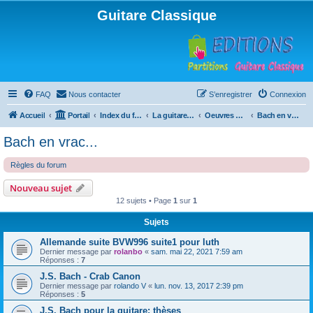
Guitare Classique
FAQ
Nous contacter
S’enregistrer
Connexion
Accueil
Portail
Index du forum
La guitare : instrument, cours et théorie
Oeuvres à la loupe
Bach en vrac...
Bach en vrac...
Règles du forum
Nouveau sujet
12 sujets • Page
1
sur
1
Sujets
Allemande suite BVW996 suite1 pour luth
Dernier message par
rolanbo
«
sam. mai 22, 2021 7:59 am
Réponses :
7
J.S. Bach - Crab Canon
Dernier message par
rolando V
«
lun. nov. 13, 2017 2:39 pm
Réponses :
5
J.S. Bach pour la guitare: thèses