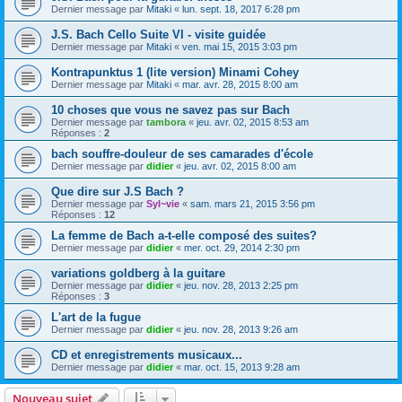
Dernier message par
Mitaki
«
lun. sept. 18, 2017 6:28 pm
J.S. Bach Cello Suite VI - visite guidée
Dernier message par
Mitaki
«
ven. mai 15, 2015 3:03 pm
Kontrapunktus 1 (lite version) Minami Cohey
Dernier message par
Mitaki
«
mar. avr. 28, 2015 8:00 am
10 choses que vous ne savez pas sur Bach
Dernier message par
tambora
«
jeu. avr. 02, 2015 8:53 am
Réponses :
2
bach souffre-douleur de ses camarades d'école
Dernier message par
didier
«
jeu. avr. 02, 2015 8:00 am
Que dire sur J.S Bach ?
Dernier message par
Syl~vie
«
sam. mars 21, 2015 3:56 pm
Réponses :
12
La femme de Bach a-t-elle composé des suites?
Dernier message par
didier
«
mer. oct. 29, 2014 2:30 pm
variations goldberg à la guitare
Dernier message par
didier
«
jeu. nov. 28, 2013 2:25 pm
Réponses :
3
L'art de la fugue
Dernier message par
didier
«
jeu. nov. 28, 2013 9:26 am
CD et enregistrements musicaux...
Dernier message par
didier
«
mar. oct. 15, 2013 9:28 am
Nouveau sujet