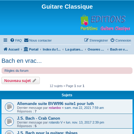
Guitare Classique
FAQ
Nous contacter
S’enregistrer
Connexion
Accueil
Portail
Index du forum
La guitare : instrument, cours et théorie
Oeuvres à la loupe
Bach en vrac...
Bach en vrac...
Règles du forum
Nouveau sujet
12 sujets • Page
1
sur
1
Sujets
Allemande suite BVW996 suite1 pour luth
Dernier message par
rolanbo
«
sam. mai 22, 2021 7:59 am
Réponses :
7
J.S. Bach - Crab Canon
Dernier message par
rolando V
«
lun. nov. 13, 2017 2:39 pm
Réponses :
5
J.S. Bach pour la guitare: thèses