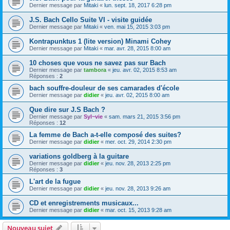
Dernier message par
Mitaki
«
lun. sept. 18, 2017 6:28 pm
J.S. Bach Cello Suite VI - visite guidée
Dernier message par
Mitaki
«
ven. mai 15, 2015 3:03 pm
Kontrapunktus 1 (lite version) Minami Cohey
Dernier message par
Mitaki
«
mar. avr. 28, 2015 8:00 am
10 choses que vous ne savez pas sur Bach
Dernier message par
tambora
«
jeu. avr. 02, 2015 8:53 am
Réponses :
2
bach souffre-douleur de ses camarades d'école
Dernier message par
didier
«
jeu. avr. 02, 2015 8:00 am
Que dire sur J.S Bach ?
Dernier message par
Syl~vie
«
sam. mars 21, 2015 3:56 pm
Réponses :
12
La femme de Bach a-t-elle composé des suites?
Dernier message par
didier
«
mer. oct. 29, 2014 2:30 pm
variations goldberg à la guitare
Dernier message par
didier
«
jeu. nov. 28, 2013 2:25 pm
Réponses :
3
L'art de la fugue
Dernier message par
didier
«
jeu. nov. 28, 2013 9:26 am
CD et enregistrements musicaux...
Dernier message par
didier
«
mar. oct. 15, 2013 9:28 am
Nouveau sujet