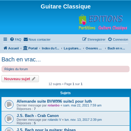
Guitare Classique
FAQ
Nous contacter
S’enregistrer
Connexion
Accueil
Portail
Index du forum
La guitare : instrument, cours et théorie
Oeuvres à la loupe
Bach en vrac...
Bach en vrac...
Règles du forum
Nouveau sujet
12 sujets • Page
1
sur
1
Sujets
Allemande suite BVW996 suite1 pour luth
Dernier message par
rolanbo
«
sam. mai 22, 2021 7:59 am
Réponses :
7
J.S. Bach - Crab Canon
Dernier message par
rolando V
«
lun. nov. 13, 2017 2:39 pm
Réponses :
5
J.S. Bach pour la guitare: thèses