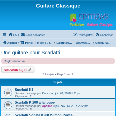
Guitare Classique
FAQ
Nous contacter
S’enregistrer
Connexion
Accueil
Portail
Index du forum
La guitare : instrument, cours et théorie
Oeuvres à la loupe
Une guitare pour Scarlatti
Une guitare pour Scarlatti
Règles du forum
Nouveau sujet
12 sujets • Page
1
sur
1
Sujets
Scarlatti K1
Dernier message par
Do
«
mar. juil. 28, 2020 5:11 pm
Réponses :
2
Scarlatti K 208 à la loupe
Dernier message par
opaline
«
jeu. nov. 13, 2014 2:32 pm
Réponses :
9
Scarlatti Sonate K208 /Simon Powis