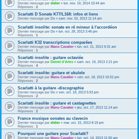
Dernier message par
didier
«
lun. nov. 10, 2014 10:44 am
Réponses :
2
Scarlatti D Sonate K77/L168: infos et liens
Dernier message par
Do
«
sam. nov. 02, 2013 11:14 am
Scarlatti insolite: sonate en ré mineur à l'accordéon
Dernier message par
Do
«
lun. oct. 28, 2013 3:46 pm
Réponses :
1
Scarlatti K32 transcriptions comparées
Dernier message par
Manu Cavalier
«
lun. oct. 21, 2013 9:31 am
Réponses :
1
Scarlatti insolite : guitare octaviée
Dernier message par
Daniel d'Arles
«
sam. oct. 19, 2013 2:21 pm
Réponses :
4
Scarlatti insolite: guitare et ukulele
Dernier message par
Manu Cavalier
«
ven. oct. 18, 2013 10:52 pm
Réponses :
2
Scarlatti à la guitare -discographie
Dernier message par
Do
«
ven. oct. 18, 2013 5:53 pm
Réponses :
2
Scarlatti insolite : guitare et castagnettes
Dernier message par
Manu Cavalier
«
jeu. oct. 17, 2013 11:14 am
Réponses :
2
France musique sonates au clavecin
Dernier message par
didier
«
mar. oct. 15, 2013 8:19 pm
Réponses :
1
Pourquoi une guitare pour Scarlatti?
Dernier message par
Manu Cavalier
«
lun. oct. 14, 2013 11:50 am