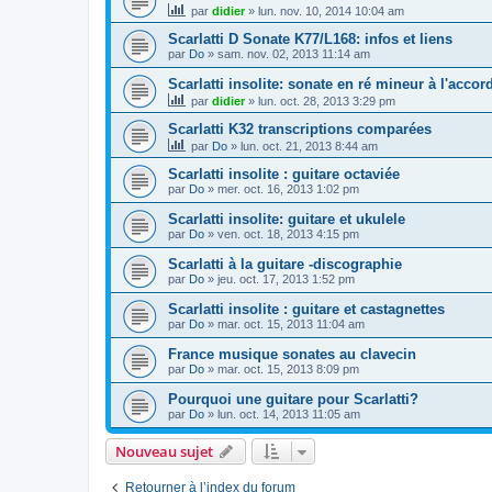
par
didier
»
lun. nov. 10, 2014 10:04 am
Scarlatti D Sonate K77/L168: infos et liens
par
Do
»
sam. nov. 02, 2013 11:14 am
Scarlatti insolite: sonate en ré mineur à l'acco
par
didier
»
lun. oct. 28, 2013 3:29 pm
Scarlatti K32 transcriptions comparées
par
Do
»
lun. oct. 21, 2013 8:44 am
Scarlatti insolite : guitare octaviée
par
Do
»
mer. oct. 16, 2013 1:02 pm
Scarlatti insolite: guitare et ukulele
par
Do
»
ven. oct. 18, 2013 4:15 pm
Scarlatti à la guitare -discographie
par
Do
»
jeu. oct. 17, 2013 1:52 pm
Scarlatti insolite : guitare et castagnettes
par
Do
»
mar. oct. 15, 2013 11:04 am
France musique sonates au clavecin
par
Do
»
mar. oct. 15, 2013 8:09 pm
Pourquoi une guitare pour Scarlatti?
par
Do
»
lun. oct. 14, 2013 11:05 am
Nouveau sujet
Retourner à l’index du forum