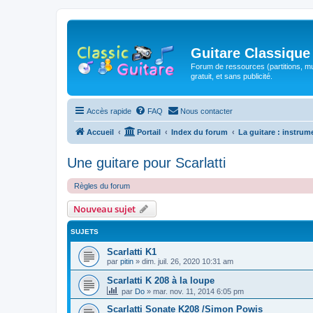
Guitare Classique
Forum de ressources (partitions, mu
gratuit, et sans publicité.
Accès rapide
FAQ
Nous contacter
Accueil
Portail
Index du forum
La guitare : instrum
Une guitare pour Scarlatti
Règles du forum
Nouveau sujet
SUJETS
Scarlatti K1
par
pitin
»
dim. juil. 26, 2020 10:31 am
Scarlatti K 208 à la loupe
par
Do
»
mar. nov. 11, 2014 6:05 pm
Scarlatti Sonate K208 /Simon Powis