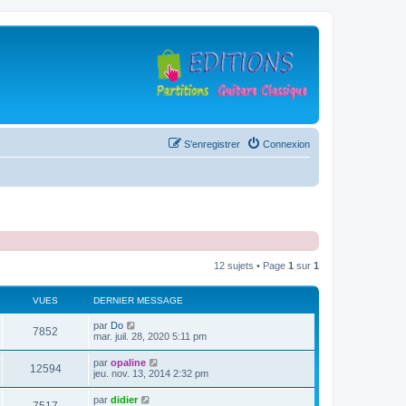
S’enregistrer
Connexion
12 sujets • Page
1
sur
1
VUES
DERNIER MESSAGE
D
par
Do
V
7852
e
mar. juil. 28, 2020 5:11 pm
r
u
n
D
par
opaline
V
12594
i
e
jeu. nov. 13, 2014 2:32 pm
e
e
r
r
u
n
D
par
didier
s
m
V
i