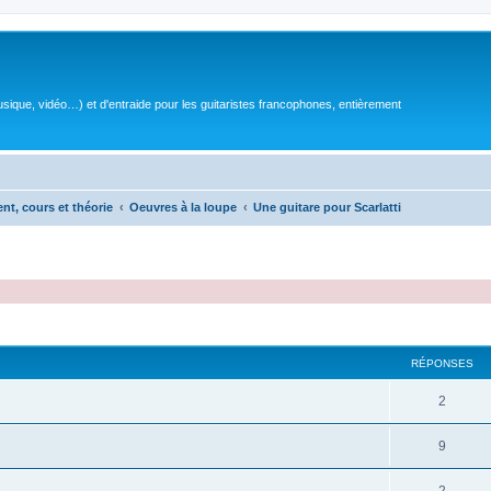
sique, vidéo…) et d'entraide pour les guitaristes francophones, entièrement
ent, cours et théorie
Oeuvres à la loupe
Une guitare pour Scarlatti
RÉPONSES
R
2
é
R
9
p
é
o
R