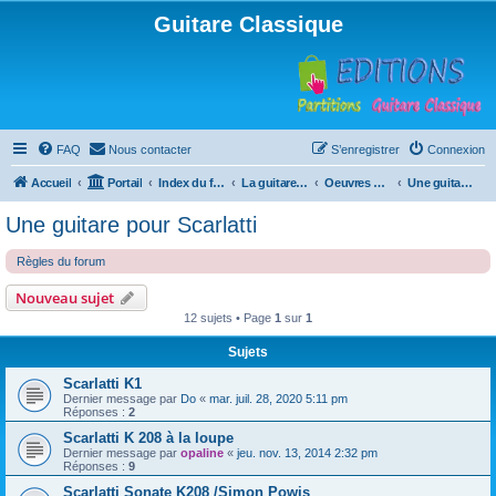
Guitare Classique
FAQ
Nous contacter
S’enregistrer
Connexion
Accueil
Portail
Index du forum
La guitare : instrument, cours et théorie
Oeuvres à la loupe
Une guitare pour Scarlatti
Une guitare pour Scarlatti
Règles du forum
Nouveau sujet
12 sujets • Page
1
sur
1
Sujets
Scarlatti K1
Dernier message par
Do
«
mar. juil. 28, 2020 5:11 pm
Réponses :
2
Scarlatti K 208 à la loupe
Dernier message par
opaline
«
jeu. nov. 13, 2014 2:32 pm
Réponses :
9
Scarlatti Sonate K208 /Simon Powis