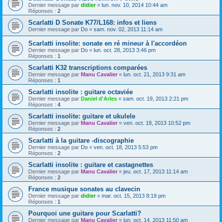
Dernier message par
didier
«
lun. nov. 10, 2014 10:44 am
Réponses :
2
Scarlatti D Sonate K77/L168: infos et liens
Dernier message par
Do
«
sam. nov. 02, 2013 11:14 am
Scarlatti insolite: sonate en ré mineur à l'accordéon
Dernier message par
Do
«
lun. oct. 28, 2013 3:46 pm
Réponses :
1
Scarlatti K32 transcriptions comparées
Dernier message par
Manu Cavalier
«
lun. oct. 21, 2013 9:31 am
Réponses :
1
Scarlatti insolite : guitare octaviée
Dernier message par
Daniel d'Arles
«
sam. oct. 19, 2013 2:21 pm
Réponses :
4
Scarlatti insolite: guitare et ukulele
Dernier message par
Manu Cavalier
«
ven. oct. 18, 2013 10:52 pm
Réponses :
2
Scarlatti à la guitare -discographie
Dernier message par
Do
«
ven. oct. 18, 2013 5:53 pm
Réponses :
2
Scarlatti insolite : guitare et castagnettes
Dernier message par
Manu Cavalier
«
jeu. oct. 17, 2013 11:14 am
Réponses :
2
France musique sonates au clavecin
Dernier message par
didier
«
mar. oct. 15, 2013 8:19 pm
Réponses :
1
Pourquoi une guitare pour Scarlatti?
Dernier message par
Manu Cavalier
«
lun. oct. 14, 2013 11:50 am