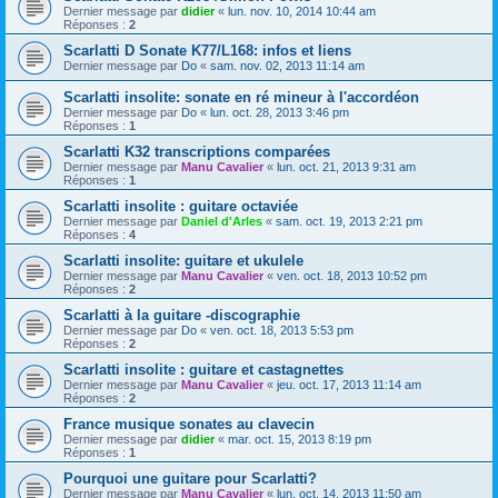
Dernier message par
didier
«
lun. nov. 10, 2014 10:44 am
Réponses :
2
Scarlatti D Sonate K77/L168: infos et liens
Dernier message par
Do
«
sam. nov. 02, 2013 11:14 am
Scarlatti insolite: sonate en ré mineur à l'accordéon
Dernier message par
Do
«
lun. oct. 28, 2013 3:46 pm
Réponses :
1
Scarlatti K32 transcriptions comparées
Dernier message par
Manu Cavalier
«
lun. oct. 21, 2013 9:31 am
Réponses :
1
Scarlatti insolite : guitare octaviée
Dernier message par
Daniel d'Arles
«
sam. oct. 19, 2013 2:21 pm
Réponses :
4
Scarlatti insolite: guitare et ukulele
Dernier message par
Manu Cavalier
«
ven. oct. 18, 2013 10:52 pm
Réponses :
2
Scarlatti à la guitare -discographie
Dernier message par
Do
«
ven. oct. 18, 2013 5:53 pm
Réponses :
2
Scarlatti insolite : guitare et castagnettes
Dernier message par
Manu Cavalier
«
jeu. oct. 17, 2013 11:14 am
Réponses :
2
France musique sonates au clavecin
Dernier message par
didier
«
mar. oct. 15, 2013 8:19 pm
Réponses :
1
Pourquoi une guitare pour Scarlatti?
Dernier message par
Manu Cavalier
«
lun. oct. 14, 2013 11:50 am