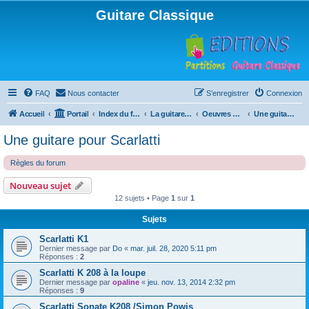
Guitare Classique
FAQ
Nous contacter
S’enregistrer
Connexion
Accueil
Portail
Index du forum
La guitare : instrument, cours et théorie
Oeuvres à la loupe
Une guitare pour Scarlatti
Une guitare pour Scarlatti
Règles du forum
Nouveau sujet
12 sujets • Page
1
sur
1
Sujets
Scarlatti K1
Dernier message par
Do
«
mar. juil. 28, 2020 5:11 pm
Réponses :
2
Scarlatti K 208 à la loupe
Dernier message par
opaline
«
jeu. nov. 13, 2014 2:32 pm
Réponses :
9
Scarlatti Sonate K208 /Simon Powis