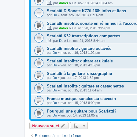
par
didier
»
lun. nov. 10, 2014 10:04 am
Scarlatti D Sonate K77/L168: infos et liens
par
Do
»
sam. nov. 02, 2013 11:14 am
Scarlatti insolite: sonate en ré mineur à l'acco
par
didier
»
lun. oct. 28, 2013 3:29 pm
Scarlatti K32 transcriptions comparées
par
Do
»
lun. oct. 21, 2013 8:44 am
Scarlatti insolite : guitare octaviée
par
Do
»
mer. oct. 16, 2013 1:02 pm
Scarlatti insolite: guitare et ukulele
par
Do
»
ven. oct. 18, 2013 4:15 pm
Scarlatti à la guitare -discographie
par
Do
»
jeu. oct. 17, 2013 1:52 pm
Scarlatti insolite : guitare et castagnettes
par
Do
»
mar. oct. 15, 2013 11:04 am
France musique sonates au clavecin
par
Do
»
mar. oct. 15, 2013 8:09 pm
Pourquoi une guitare pour Scarlatti?
par
Do
»
lun. oct. 14, 2013 11:05 am
Nouveau sujet
Retourner à l’index du forum