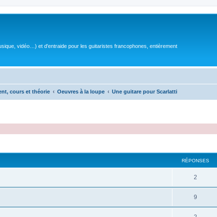
sique, vidéo…) et d'entraide pour les guitaristes francophones, entièrement
ent, cours et théorie
Oeuvres à la loupe
Une guitare pour Scarlatti
RÉPONSES
R
2
é
R
9
p
é
o
R