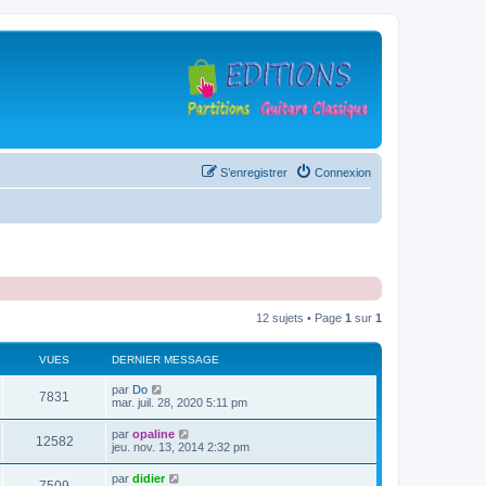
S’enregistrer
Connexion
12 sujets • Page
1
sur
1
VUES
DERNIER MESSAGE
D
par
Do
V
7831
e
mar. juil. 28, 2020 5:11 pm
r
u
n
D
par
opaline
V
12582
i
e
jeu. nov. 13, 2014 2:32 pm
e
e
r
r
u
n
D
par
didier
s
m
V
i