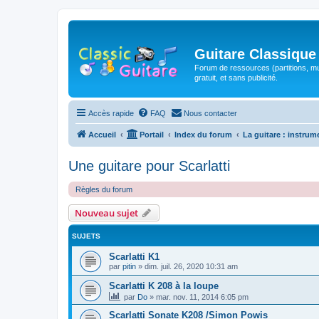
Guitare Classique
Forum de ressources (partitions, mu
gratuit, et sans publicité.
Accès rapide
FAQ
Nous contacter
Accueil
Portail
Index du forum
La guitare : instrum
Une guitare pour Scarlatti
Règles du forum
Nouveau sujet
SUJETS
Scarlatti K1
par
pitin
»
dim. juil. 26, 2020 10:31 am
Scarlatti K 208 à la loupe
par
Do
»
mar. nov. 11, 2014 6:05 pm
Scarlatti Sonate K208 /Simon Powis