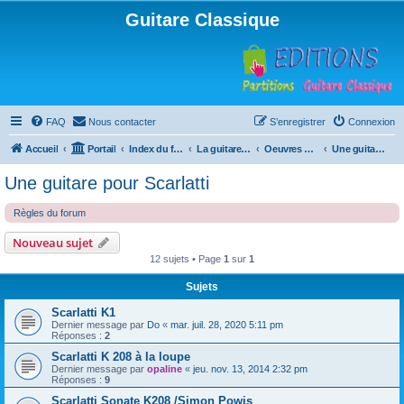
Guitare Classique
FAQ
Nous contacter
S’enregistrer
Connexion
Accueil
Portail
Index du forum
La guitare : instrument, cours et théorie
Oeuvres à la loupe
Une guitare pour Scarlatti
Une guitare pour Scarlatti
Règles du forum
Nouveau sujet
12 sujets • Page
1
sur
1
Sujets
Scarlatti K1
Dernier message par
Do
«
mar. juil. 28, 2020 5:11 pm
Réponses :
2
Scarlatti K 208 à la loupe
Dernier message par
opaline
«
jeu. nov. 13, 2014 2:32 pm
Réponses :
9
Scarlatti Sonate K208 /Simon Powis