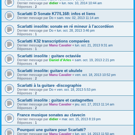
Dernier message par
didier
«
lun. nov. 10, 2014 10:44 am
Réponses :
2
Scarlatti D Sonate K77/L168: infos et liens
Dernier message par
Do
«
sam. nov. 02, 2013 11:14 am
Scarlatti insolite: sonate en ré mineur à l'accordéon
Dernier message par
Do
«
lun. oct. 28, 2013 3:46 pm
Réponses :
1
Scarlatti K32 transcriptions comparées
Dernier message par
Manu Cavalier
«
lun. oct. 21, 2013 9:31 am
Réponses :
1
Scarlatti insolite : guitare octaviée
Dernier message par
Daniel d'Arles
«
sam. oct. 19, 2013 2:21 pm
Réponses :
4
Scarlatti insolite: guitare et ukulele
Dernier message par
Manu Cavalier
«
ven. oct. 18, 2013 10:52 pm
Réponses :
2
Scarlatti à la guitare -discographie
Dernier message par
Do
«
ven. oct. 18, 2013 5:53 pm
Réponses :
2
Scarlatti insolite : guitare et castagnettes
Dernier message par
Manu Cavalier
«
jeu. oct. 17, 2013 11:14 am
Réponses :
2
France musique sonates au clavecin
Dernier message par
didier
«
mar. oct. 15, 2013 8:19 pm
Réponses :
1
Pourquoi une guitare pour Scarlatti?
Dernier message par
Manu Cavalier
«
lun. oct. 14, 2013 11:50 am