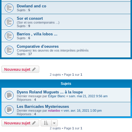
Dowland and co
Sujets :
5
Sor et consort
(Sor et ses contemporains ...)
Sujets :
9
Barrios , villa lobos ...
Sujets :
6
Comparative d'oeuvres
Comparez les œuvres de vos interprètes préférés
Sujets :
17
Nouveau sujet
2 sujets • Page
1
sur
1
Sujets
Dyens Roland Muguets ... à la loupe
Dernier message par
Edgar Blanc
«
sam. mai 21, 2022 9:56 am
Réponses :
4
Les Barricades Mysterieuses
Dernier message par
rolanbo
«
ven. avr. 16, 2021 1:00 pm
Réponses :
4
Nouveau sujet
2 sujets • Page
1
sur
1