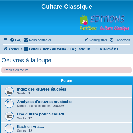
Guitare Classique
FAQ
Nous contacter
S’enregistrer
Connexion
Accueil
Portail
Index du forum
La guitare : instrument, cours et théorie
Oeuvres à la loupe
Oeuvres à la loupe
Règles du forum
Forum
Index des œuvres étudiées
Sujets :
1
Analyses d'oeuvres musicales
Nombre de redirections :
358626
Une guitare pour Scarlatti
Sujets :
12
Bach en vrac...
Sujets :
12