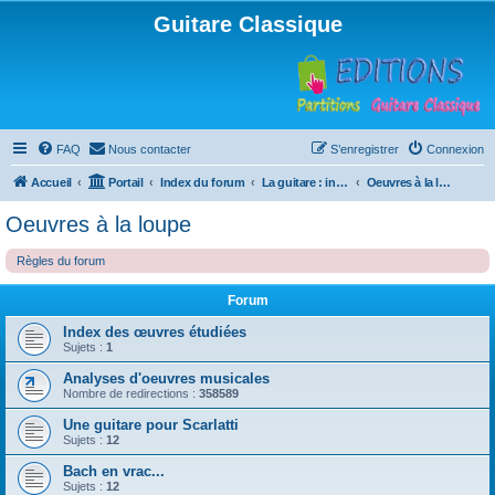
Guitare Classique
FAQ
Nous contacter
S’enregistrer
Connexion
Accueil
Portail
Index du forum
La guitare : instrument, cours et théorie
Oeuvres à la loupe
Oeuvres à la loupe
Règles du forum
Forum
Index des œuvres étudiées
Sujets :
1
Analyses d'oeuvres musicales
Nombre de redirections :
358589
Une guitare pour Scarlatti
Sujets :
12
Bach en vrac...
Sujets :
12