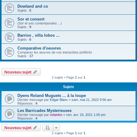
Dowland and co
Sujets :
5
Sor et consort
(Sor et ses contemporains ...)
Sujets :
9
Barrios , villa lobos ...
Sujets :
6
Comparative d'oeuvres
Comparez les œuvres de vos interprètes préférés
Sujets :
17
Nouveau sujet
2 sujets • Page
1
sur
1
Sujets
Dyens Roland Muguets ... à la loupe
Dernier message par
Edgar Blanc
«
sam. mai 21, 2022 9:56 am
Réponses :
4
Les Barricades Mysterieuses
Dernier message par
rolanbo
«
ven. avr. 16, 2021 1:00 pm
Réponses :
4
Nouveau sujet
2 sujets • Page
1
sur
1