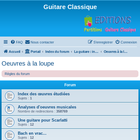
Guitare Classique
FAQ
Nous contacter
S’enregistrer
Connexion
Accueil
Portail
Index du forum
La guitare : instrument, cours et théorie
Oeuvres à la loupe
Oeuvres à la loupe
Règles du forum
Forum
Index des œuvres étudiées
Sujets :
1
Analyses d'oeuvres musicales
Nombre de redirections :
358769
Une guitare pour Scarlatti
Sujets :
12
Bach en vrac...
Sujets :
12