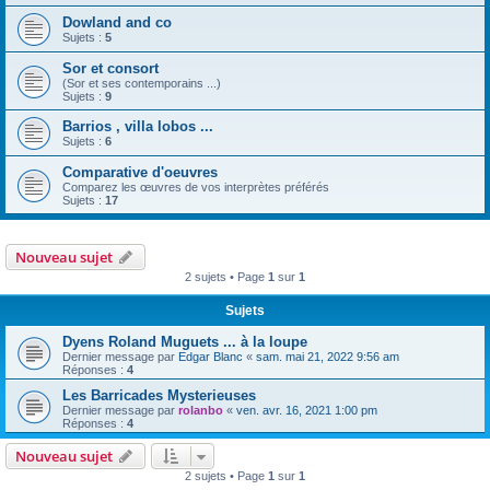
Dowland and co
Sujets :
5
Sor et consort
(Sor et ses contemporains ...)
Sujets :
9
Barrios , villa lobos ...
Sujets :
6
Comparative d'oeuvres
Comparez les œuvres de vos interprètes préférés
Sujets :
17
Nouveau sujet
2 sujets • Page
1
sur
1
Sujets
Dyens Roland Muguets ... à la loupe
Dernier message par
Edgar Blanc
«
sam. mai 21, 2022 9:56 am
Réponses :
4
Les Barricades Mysterieuses
Dernier message par
rolanbo
«
ven. avr. 16, 2021 1:00 pm
Réponses :
4
Nouveau sujet
2 sujets • Page
1
sur
1