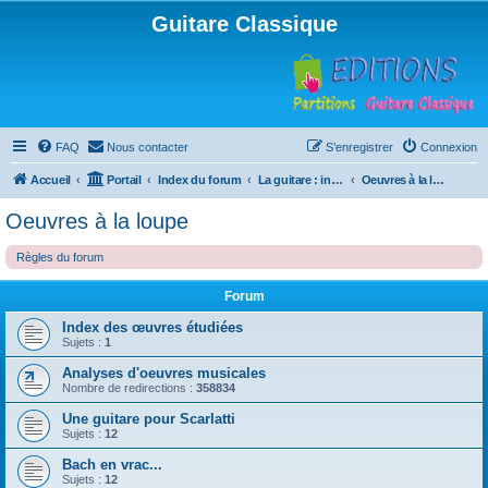
Guitare Classique
FAQ
Nous contacter
S’enregistrer
Connexion
Accueil
Portail
Index du forum
La guitare : instrument, cours et théorie
Oeuvres à la loupe
Oeuvres à la loupe
Règles du forum
Forum
Index des œuvres étudiées
Sujets :
1
Analyses d'oeuvres musicales
Nombre de redirections :
358834
Une guitare pour Scarlatti
Sujets :
12
Bach en vrac...
Sujets :
12