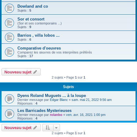
Dowland and co
Sujets :
5
Sor et consort
(Sor et ses contemporains ...)
Sujets :
9
Barrios , villa lobos ...
Sujets :
6
Comparative d'oeuvres
Comparez les œuvres de vos interprètes préférés
Sujets :
17
Nouveau sujet
2 sujets • Page
1
sur
1
Sujets
Dyens Roland Muguets ... à la loupe
Dernier message par
Edgar Blanc
«
sam. mai 21, 2022 9:56 am
Réponses :
4
Les Barricades Mysterieuses
Dernier message par
rolanbo
«
ven. avr. 16, 2021 1:00 pm
Réponses :
4
Nouveau sujet
2 sujets • Page
1
sur
1