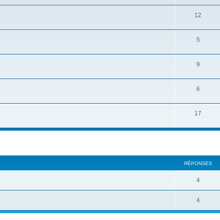
u
s
S
12
j
u
e
S
5
j
t
u
e
s
S
9
j
t
u
e
s
S
6
j
t
u
e
s
S
17
j
t
u
e
s
j
t
e
s
RÉPONSES
t
s
R
4
é
R
4
p
é
o