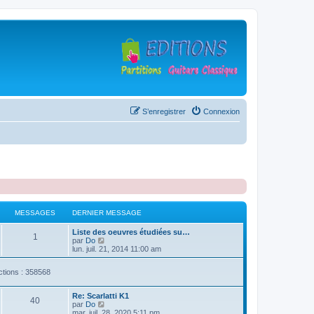
S’enregistrer
Connexion
MESSAGES
DERNIER MESSAGE
D
Liste des oeuvres étudiées su…
M
1
e
V
par
Do
r
o
lun. juil. 21, 2014 11:00 am
e
n
i
i
r
ctions : 358568
s
e
l
r
e
s
m
d
D
Re: Scarlatti K1
e
e
M
40
e
V
par
Do
s
r
a
r
o
mar. juil. 28, 2020 5:11 pm