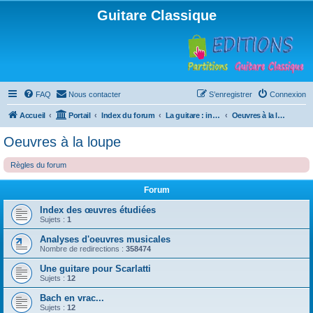
Guitare Classique
FAQ
Nous contacter
S’enregistrer
Connexion
Accueil
Portail
Index du forum
La guitare : instrument, cours et théorie
Oeuvres à la loupe
Oeuvres à la loupe
Règles du forum
Forum
Index des œuvres étudiées
Sujets :
1
Analyses d'oeuvres musicales
Nombre de redirections :
358474
Une guitare pour Scarlatti
Sujets :
12
Bach en vrac...
Sujets :
12