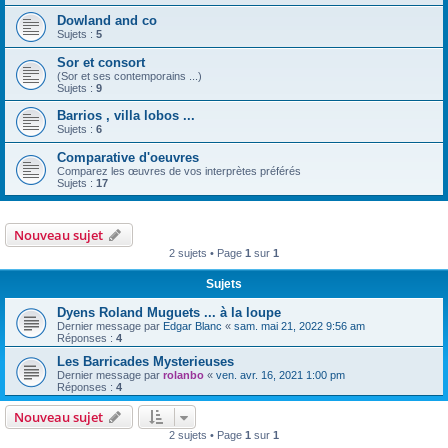
Dowland and co
Sujets :
5
Sor et consort
(Sor et ses contemporains ...)
Sujets :
9
Barrios , villa lobos ...
Sujets :
6
Comparative d'oeuvres
Comparez les œuvres de vos interprètes préférés
Sujets :
17
Nouveau sujet
2 sujets • Page
1
sur
1
Sujets
Dyens Roland Muguets ... à la loupe
Dernier message par
Edgar Blanc
«
sam. mai 21, 2022 9:56 am
Réponses :
4
Les Barricades Mysterieuses
Dernier message par
rolanbo
«
ven. avr. 16, 2021 1:00 pm
Réponses :
4
Nouveau sujet
2 sujets • Page
1
sur
1