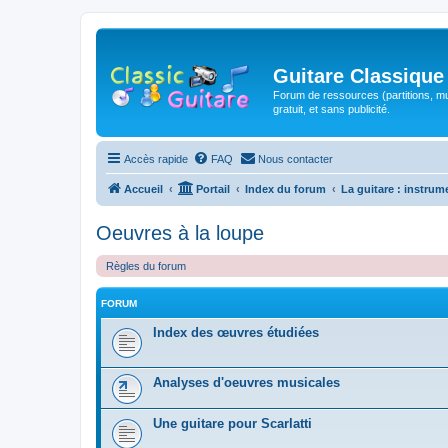
Guitare Classique
Forum de ressources (partitions, mu
gratuit, et sans publicité.
Accès rapide
FAQ
Nous contacter
Accueil
Portail
Index du forum
La guitare : instrum
Oeuvres à la loupe
Règles du forum
FORUM
Index des œuvres étudiées
Analyses d'oeuvres musicales
Une guitare pour Scarlatti