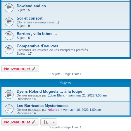
Dowland and co
Sujets :
5
Sor et consort
(Sor et ses contemporains ...)
Sujets :
9
Barrios , villa lobos ...
Sujets :
6
Comparative d'oeuvres
Comparez les œuvres de vos interprètes préférés
Sujets :
17
Nouveau sujet
2 sujets • Page
1
sur
1
Sujets
Dyens Roland Muguets ... à la loupe
Dernier message par
Edgar Blanc
«
sam. mai 21, 2022 9:56 am
Réponses :
4
Les Barricades Mysterieuses
Dernier message par
rolanbo
«
ven. avr. 16, 2021 1:00 pm
Réponses :
4
Nouveau sujet
2 sujets • Page
1
sur
1