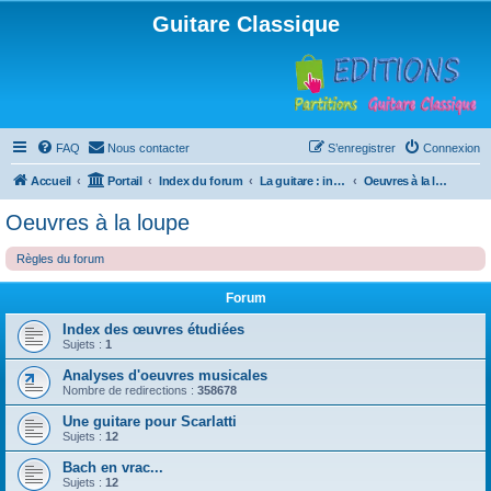
Guitare Classique
FAQ
Nous contacter
S’enregistrer
Connexion
Accueil
Portail
Index du forum
La guitare : instrument, cours et théorie
Oeuvres à la loupe
Oeuvres à la loupe
Règles du forum
Forum
Index des œuvres étudiées
Sujets :
1
Analyses d'oeuvres musicales
Nombre de redirections :
358678
Une guitare pour Scarlatti
Sujets :
12
Bach en vrac...
Sujets :
12