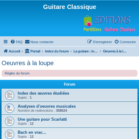
Guitare Classique
FAQ
Nous contacter
S’enregistrer
Connexion
Accueil
Portail
Index du forum
La guitare : instrument, cours et théorie
Oeuvres à la loupe
Oeuvres à la loupe
Règles du forum
Forum
Index des œuvres étudiées
Sujets :
1
Analyses d'oeuvres musicales
Nombre de redirections :
358624
Une guitare pour Scarlatti
Sujets :
12
Bach en vrac...
Sujets :
12