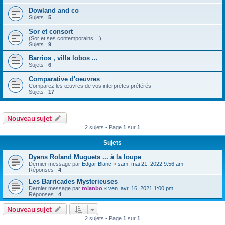
Dowland and co
Sujets :
5
Sor et consort
(Sor et ses contemporains ...)
Sujets :
9
Barrios , villa lobos ...
Sujets :
6
Comparative d'oeuvres
Comparez les œuvres de vos interprètes préférés
Sujets :
17
Nouveau sujet
2 sujets • Page
1
sur
1
Sujets
Dyens Roland Muguets ... à la loupe
Dernier message par
Edgar Blanc
«
sam. mai 21, 2022 9:56 am
Réponses :
4
Les Barricades Mysterieuses
Dernier message par
rolanbo
«
ven. avr. 16, 2021 1:00 pm
Réponses :
4
Nouveau sujet
2 sujets • Page
1
sur
1