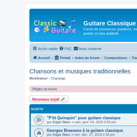
Guitare Classique
Forum de ressources (partitions, mu
gratuit, et sans publicité.
Accès rapide
FAQ
Nous contacter
Accueil
Portail
Index du forum
Compositions
Tra
Chansons et musiques traditionnelles
Modérateur :
Charango
Règles du forum
Nouveau sujet
SUJETS
"P'tit Quinquin" pour guitare classique
par
Edgar Blanc
»
sam. janv. 04, 2020 3:55 pm
Georges Brassens à la guitare classique
par
Edgar Blanc
»
ven. déc. 27, 2019 2:30 pm