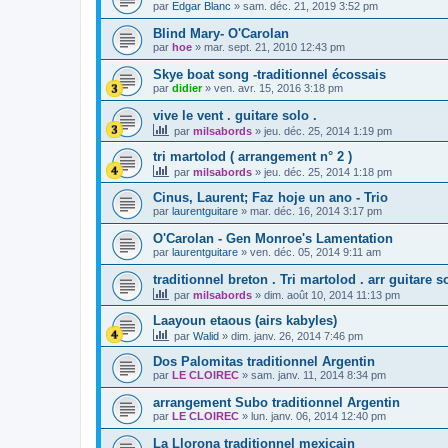
par
Edgar Blanc
»
sam. déc. 21, 2019 3:52 pm
Blind Mary- O'Carolan
par
hoe
»
mar. sept. 21, 2010 12:43 pm
Skye boat song -traditionnel écossais
par
didier
»
ven. avr. 15, 2016 3:18 pm
vive le vent . guitare solo .
par
milsabords
»
jeu. déc. 25, 2014 1:19 pm
tri martolod ( arrangement n° 2 )
par
milsabords
»
jeu. déc. 25, 2014 1:18 pm
Cinus, Laurent; Faz hoje un ano - Trio
par
laurentguitare
»
mar. déc. 16, 2014 3:17 pm
O'Carolan - Gen Monroe's Lamentation
par
laurentguitare
»
ven. déc. 05, 2014 9:11 am
traditionnel breton . Tri martolod . arr guitare s
par
milsabords
»
dim. août 10, 2014 11:13 pm
Laayoun etaous (airs kabyles)
par
Walid
»
dim. janv. 26, 2014 7:46 pm
Dos Palomitas traditionnel Argentin
par
LE CLOIREC
»
sam. janv. 11, 2014 8:34 pm
arrangement Subo traditionnel Argentin
par
LE CLOIREC
»
lun. janv. 06, 2014 12:40 pm
La Llorona traditionnel mexicain