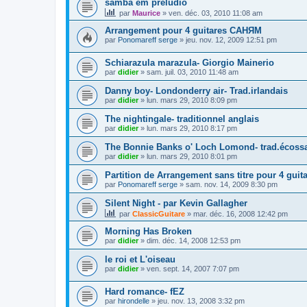
samba em preludio
par
Maurice
»
ven. déc. 03, 2010 11:08 am
Arrangement pour 4 guitares САНЯМ
par
Ponomareff serge
»
jeu. nov. 12, 2009 12:51 pm
Schiarazula marazula- Giorgio Mainerio
par
didier
»
sam. juil. 03, 2010 11:48 am
Danny boy- Londonderry air- Trad.irlandais
par
didier
»
lun. mars 29, 2010 8:09 pm
The nightingale- traditionnel anglais
par
didier
»
lun. mars 29, 2010 8:17 pm
The Bonnie Banks o' Loch Lomond- trad.écoss
par
didier
»
lun. mars 29, 2010 8:01 pm
Partition de Arrangement sans titre pour 4 guit
par
Ponomareff serge
»
sam. nov. 14, 2009 8:30 pm
Silent Night - par Kevin Gallagher
par
ClassicGuitare
»
mar. déc. 16, 2008 12:42 pm
Morning Has Broken
par
didier
»
dim. déc. 14, 2008 12:53 pm
le roi et L'oiseau
par
didier
»
ven. sept. 14, 2007 7:07 pm
Hard romance- fEZ
par
hirondelle
»
jeu. nov. 13, 2008 3:32 pm