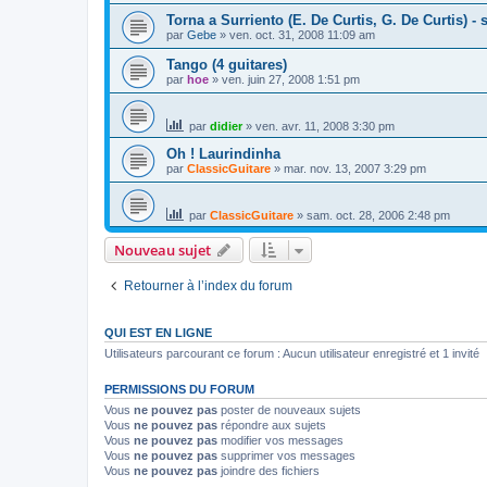
Torna a Surriento (E. De Curtis, G. De Curtis) - 
par
Gebe
»
ven. oct. 31, 2008 11:09 am
Tango (4 guitares)
par
hoe
»
ven. juin 27, 2008 1:51 pm
par
didier
»
ven. avr. 11, 2008 3:30 pm
Oh ! Laurindinha
par
ClassicGuitare
»
mar. nov. 13, 2007 3:29 pm
par
ClassicGuitare
»
sam. oct. 28, 2006 2:48 pm
Nouveau sujet
Retourner à l’index du forum
QUI EST EN LIGNE
Utilisateurs parcourant ce forum : Aucun utilisateur enregistré et 1 invité
PERMISSIONS DU FORUM
Vous
ne pouvez pas
poster de nouveaux sujets
Vous
ne pouvez pas
répondre aux sujets
Vous
ne pouvez pas
modifier vos messages
Vous
ne pouvez pas
supprimer vos messages
Vous
ne pouvez pas
joindre des fichiers