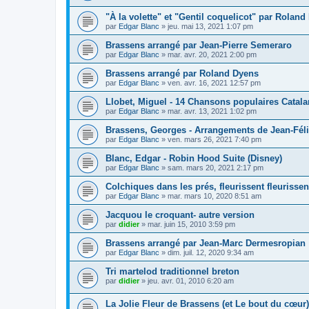
"À la volette" et "Gentil coquelicot" par Rolan
par
Edgar Blanc
»
jeu. mai 13, 2021 1:07 pm
Brassens arrangé par Jean-Pierre Semeraro
par
Edgar Blanc
»
mar. avr. 20, 2021 2:00 pm
Brassens arrangé par Roland Dyens
par
Edgar Blanc
»
ven. avr. 16, 2021 12:57 pm
Llobet, Miguel - 14 Chansons populaires Catal
par
Edgar Blanc
»
mar. avr. 13, 2021 1:02 pm
Brassens, Georges - Arrangements de Jean-Fél
par
Edgar Blanc
»
ven. mars 26, 2021 7:40 pm
Blanc, Edgar - Robin Hood Suite (Disney)
par
Edgar Blanc
»
sam. mars 20, 2021 2:17 pm
Colchiques dans les prés, fleurissent fleurissent
par
Edgar Blanc
»
mar. mars 10, 2020 8:51 am
Jacquou le croquant- autre version
par
didier
»
mar. juin 15, 2010 3:59 pm
Brassens arrangé par Jean-Marc Dermesropian
par
Edgar Blanc
»
dim. juil. 12, 2020 9:34 am
Tri martelod traditionnel breton
par
didier
»
jeu. avr. 01, 2010 6:20 am
La Jolie Fleur de Brassens (et Le bout du cœur)