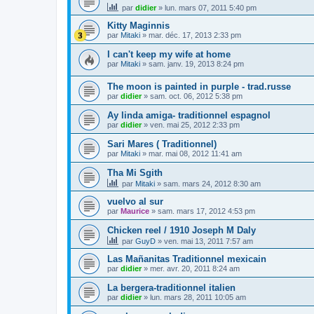
par
didier
»
lun. mars 07, 2011 5:40 pm
Kitty Maginnis
par
Mitaki
»
mar. déc. 17, 2013 2:33 pm
I can't keep my wife at home
par
Mitaki
»
sam. janv. 19, 2013 8:24 pm
The moon is painted in purple - trad.russe
par
didier
»
sam. oct. 06, 2012 5:38 pm
Ay linda amiga- traditionnel espagnol
par
didier
»
ven. mai 25, 2012 2:33 pm
Sari Mares ( Traditionnel)
par
Mitaki
»
mar. mai 08, 2012 11:41 am
Tha Mi Sgith
par
Mitaki
»
sam. mars 24, 2012 8:30 am
vuelvo al sur
par
Maurice
»
sam. mars 17, 2012 4:53 pm
Chicken reel / 1910 Joseph M Daly
par
GuyD
»
ven. mai 13, 2011 7:57 am
Las Mañanitas Traditionnel mexicain
par
didier
»
mer. avr. 20, 2011 8:24 am
La bergera-traditionnel italien
par
didier
»
lun. mars 28, 2011 10:05 am