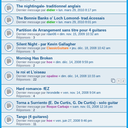
The nightingale- traditionnel anglais
Dernier message par
didier
«
lun. mars 29, 2010 8:17 pm
The Bonnie Banks o' Loch Lomond- trad.écossais
Dernier message par
didier
«
lun. mars 29, 2010 8:01 pm
Partition de Arrangement sans titre pour 4 guitares
Dernier message par
rdan06
«
dim. nov. 15, 2009 10:32 am
Réponses :
3
Silent Night - par Kevin Gallagher
Dernier message par
ClassicGuitare
«
jeu. déc. 18, 2008 10:42 am
Réponses :
5
Morning Has Broken
Dernier message par
hoe
«
dim. déc. 14, 2008 9:59 pm
Réponses :
2
le roi et L'oiseau
Dernier message par
opaline
«
dim. déc. 14, 2008 10:33 am
Réponses :
22
1
2
Hard romance- fEZ
Dernier message par
hirondelle
«
ven. nov. 14, 2008 9:04 am
Réponses :
4
Torna a Surriento (E. De Curtis, G. De Curtis) - solo guitar
Dernier message par
Roque Carbajo
«
sam. nov. 01, 2008 12:16 pm
Réponses :
2
Tango (4 guitares)
Dernier message par
hoe
«
ven. juin 27, 2008 9:46 pm
Réponses :
11