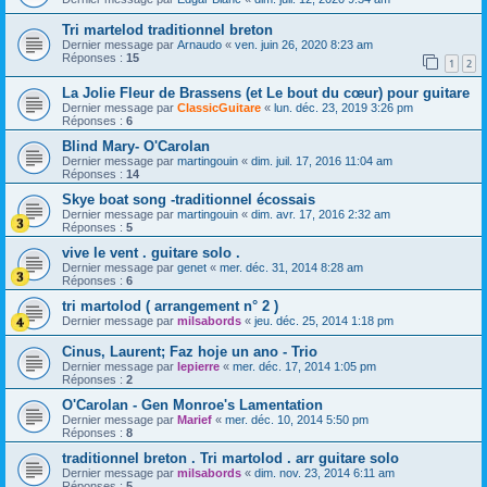
Tri martelod traditionnel breton
Dernier message par
Arnaudo
«
ven. juin 26, 2020 8:23 am
Réponses :
15
1
2
La Jolie Fleur de Brassens (et Le bout du cœur) pour guitare
Dernier message par
ClassicGuitare
«
lun. déc. 23, 2019 3:26 pm
Réponses :
6
Blind Mary- O'Carolan
Dernier message par
martingouin
«
dim. juil. 17, 2016 11:04 am
Réponses :
14
Skye boat song -traditionnel écossais
Dernier message par
martingouin
«
dim. avr. 17, 2016 2:32 am
Réponses :
5
vive le vent . guitare solo .
Dernier message par
genet
«
mer. déc. 31, 2014 8:28 am
Réponses :
6
tri martolod ( arrangement n° 2 )
Dernier message par
milsabords
«
jeu. déc. 25, 2014 1:18 pm
Cinus, Laurent; Faz hoje un ano - Trio
Dernier message par
lepierre
«
mer. déc. 17, 2014 1:05 pm
Réponses :
2
O'Carolan - Gen Monroe's Lamentation
Dernier message par
Marief
«
mer. déc. 10, 2014 5:50 pm
Réponses :
8
traditionnel breton . Tri martolod . arr guitare solo
Dernier message par
milsabords
«
dim. nov. 23, 2014 6:11 am
Réponses :
5