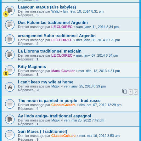
Laayoun etaous (airs kabyles)
Dernier message par
Walid
«
lun. févr. 10, 2014 8:31 pm
Réponses :
5
Dos Palomitas traditionnel Argentin
Dernier message par
LE CLOIREC
«
sam. janv. 11, 2014 8:34 pm
arrangement Subo traditionnel Argentin
Dernier message par
LE CLOIREC
«
mer. janv. 08, 2014 10:25 pm
Réponses :
2
La Llorona traditionnel mexicain
Dernier message par
LE CLOIREC
«
mar. janv. 07, 2014 6:34 pm
Réponses :
1
Kitty Maginnis
Dernier message par
Manu Cavalier
«
mer. déc. 18, 2013 4:31 pm
Réponses :
3
I can't keep my wife at home
Dernier message par
Mitaki
«
ven. janv. 25, 2013 8:29 pm
Réponses :
26
1
2
The moon is painted in purple - trad.russe
Dernier message par
ClassicGuitare
«
dim. oct. 07, 2012 12:29 pm
Réponses :
4
Ay linda amiga- traditionnel espagnol
Dernier message par
Mitaki
«
ven. mai 25, 2012 7:42 pm
Réponses :
1
Sari Mares ( Traditionnel)
Dernier message par
ClassicGuitare
«
mer. mai 16, 2012 8:53 am
Réponses :
9