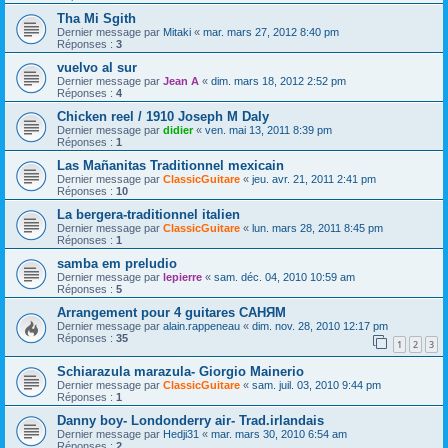
Tha Mi Sgith
Dernier message par
Mitaki
«
mar. mars 27, 2012 8:40 pm
Réponses :
3
vuelvo al sur
Dernier message par
Jean A
«
dim. mars 18, 2012 2:52 pm
Réponses :
4
Chicken reel / 1910 Joseph M Daly
Dernier message par
didier
«
ven. mai 13, 2011 8:39 pm
Réponses :
1
Las Mañanitas Traditionnel mexicain
Dernier message par
ClassicGuitare
«
jeu. avr. 21, 2011 2:41 pm
Réponses :
10
La bergera-traditionnel italien
Dernier message par
ClassicGuitare
«
lun. mars 28, 2011 8:45 pm
Réponses :
1
samba em preludio
Dernier message par
lepierre
«
sam. déc. 04, 2010 10:59 am
Réponses :
5
Arrangement pour 4 guitares САНЯМ
Dernier message par
alain.rappeneau
«
dim. nov. 28, 2010 12:17 pm
Réponses :
35
1
2
3
Schiarazula marazula- Giorgio Mainerio
Dernier message par
ClassicGuitare
«
sam. juil. 03, 2010 9:44 pm
Réponses :
1
Danny boy- Londonderry air- Trad.irlandais
Dernier message par
Hedji31
«
mar. mars 30, 2010 6:54 am
Réponses :
2