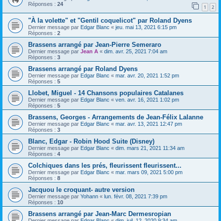
Réponses :
24
1
2
"À la volette" et "Gentil coquelicot" par Roland Dyens
Dernier message par
Edgar Blanc
«
jeu. mai 13, 2021 6:15 pm
Réponses :
2
Brassens arrangé par Jean-Pierre Semeraro
Dernier message par
Jean A
«
dim. avr. 25, 2021 7:04 am
Réponses :
3
Brassens arrangé par Roland Dyens
Dernier message par
Edgar Blanc
«
mar. avr. 20, 2021 1:52 pm
Réponses :
5
Llobet, Miguel - 14 Chansons populaires Catalanes
Dernier message par
Edgar Blanc
«
ven. avr. 16, 2021 1:02 pm
Réponses :
5
Brassens, Georges - Arrangements de Jean-Félix Lalanne
Dernier message par
Edgar Blanc
«
mar. avr. 13, 2021 12:47 pm
Réponses :
3
Blanc, Edgar - Robin Hood Suite (Disney)
Dernier message par
Edgar Blanc
«
dim. mars 21, 2021 11:34 am
Réponses :
4
Colchiques dans les prés, fleurissent fleurissent...
Dernier message par
Edgar Blanc
«
mar. mars 09, 2021 5:00 pm
Réponses :
8
Jacquou le croquant- autre version
Dernier message par
Yohann
«
lun. févr. 08, 2021 7:39 pm
Réponses :
10
Brassens arrangé par Jean-Marc Dermesropian
Dernier message par
Edgar Blanc
«
dim. juil. 12, 2020 9:34 am