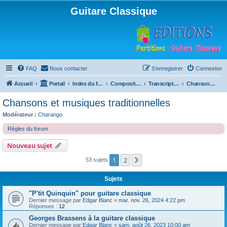
Guitare Classique
FAQ
Nous contacter
S’enregistrer
Connexion
Accueil
Portail
Index du forum
Compositions
Transcriptions et arrangements
Chansons et musiques traditionnelles
Chansons et musiques traditionnelles
Modérateur :
Charango
Règles du forum
Nouveau sujet
1
2
Suivante
53 sujets
Sujets
"P'tit Quinquin" pour guitare classique
Dernier message par
Edgar Blanc
«
mar. nov. 26, 2024 4:22 pm
Réponses :
12
Georges Brassens à la guitare classique
Dernier message par
Edgar Blanc
«
sam. août 26, 2023 10:00 am