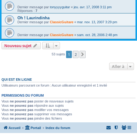
Dernier message par
tonyyyyguitar
«
jeu. avr. 17, 2008 3:11 pm
Réponses :
7
Oh ! Laurindinha
Dernier message par
ClassicGuitare
«
mar. nov. 13, 2007 3:29 pm
Dernier message par
ClassicGuitare
«
sam. oct. 28, 2006 2:48 pm
Nouveau sujet
1
2
Suivante
53 sujets
Aller à
QUI EST EN LIGNE
Utilisateurs parcourant ce forum : Aucun utilisateur enregistré et 1 invité
PERMISSIONS DU FORUM
Vous
ne pouvez pas
poster de nouveaux sujets
Vous
ne pouvez pas
répondre aux sujets
Vous
ne pouvez pas
modifier vos messages
Vous
ne pouvez pas
supprimer vos messages
Vous
ne pouvez pas
joindre des fichiers
Accueil
Portail
Index du forum