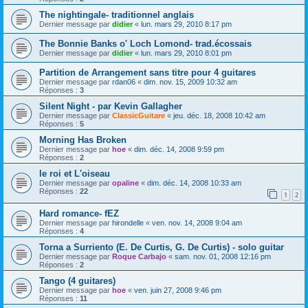
The nightingale- traditionnel anglais
Dernier message par
didier
«
lun. mars 29, 2010 8:17 pm
The Bonnie Banks o' Loch Lomond- trad.écossais
Dernier message par
didier
«
lun. mars 29, 2010 8:01 pm
Partition de Arrangement sans titre pour 4 guitares
Dernier message par
rdan06
«
dim. nov. 15, 2009 10:32 am
Réponses :
3
Silent Night - par Kevin Gallagher
Dernier message par
ClassicGuitare
«
jeu. déc. 18, 2008 10:42 am
Réponses :
5
Morning Has Broken
Dernier message par
hoe
«
dim. déc. 14, 2008 9:59 pm
Réponses :
2
le roi et L'oiseau
Dernier message par
opaline
«
dim. déc. 14, 2008 10:33 am
Réponses :
22
1
2
Hard romance- fEZ
Dernier message par
hirondelle
«
ven. nov. 14, 2008 9:04 am
Réponses :
4
Torna a Surriento (E. De Curtis, G. De Curtis) - solo guitar
Dernier message par
Roque Carbajo
«
sam. nov. 01, 2008 12:16 pm
Réponses :
2
Tango (4 guitares)
Dernier message par
hoe
«
ven. juin 27, 2008 9:46 pm
Réponses :
11