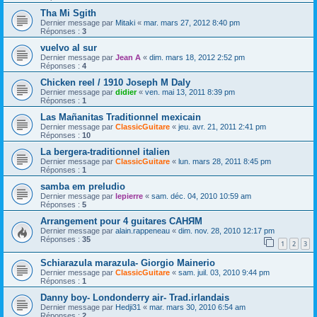
Tha Mi Sgith
Dernier message par
Mitaki
«
mar. mars 27, 2012 8:40 pm
Réponses :
3
vuelvo al sur
Dernier message par
Jean A
«
dim. mars 18, 2012 2:52 pm
Réponses :
4
Chicken reel / 1910 Joseph M Daly
Dernier message par
didier
«
ven. mai 13, 2011 8:39 pm
Réponses :
1
Las Mañanitas Traditionnel mexicain
Dernier message par
ClassicGuitare
«
jeu. avr. 21, 2011 2:41 pm
Réponses :
10
La bergera-traditionnel italien
Dernier message par
ClassicGuitare
«
lun. mars 28, 2011 8:45 pm
Réponses :
1
samba em preludio
Dernier message par
lepierre
«
sam. déc. 04, 2010 10:59 am
Réponses :
5
Arrangement pour 4 guitares САНЯМ
Dernier message par
alain.rappeneau
«
dim. nov. 28, 2010 12:17 pm
Réponses :
35
1
2
3
Schiarazula marazula- Giorgio Mainerio
Dernier message par
ClassicGuitare
«
sam. juil. 03, 2010 9:44 pm
Réponses :
1
Danny boy- Londonderry air- Trad.irlandais
Dernier message par
Hedji31
«
mar. mars 30, 2010 6:54 am
Réponses :
2