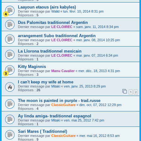
Laayoun etaous (airs kabyles)
Dernier message par
Walid
«
lun. févr. 10, 2014 8:31 pm
Réponses :
5
Dos Palomitas traditionnel Argentin
Dernier message par
LE CLOIREC
«
sam. janv. 11, 2014 8:34 pm
arrangement Subo traditionnel Argentin
Dernier message par
LE CLOIREC
«
mer. janv. 08, 2014 10:25 pm
Réponses :
2
La Llorona traditionnel mexicain
Dernier message par
LE CLOIREC
«
mar. janv. 07, 2014 6:34 pm
Réponses :
1
Kitty Maginnis
Dernier message par
Manu Cavalier
«
mer. déc. 18, 2013 4:31 pm
Réponses :
3
I can't keep my wife at home
Dernier message par
Mitaki
«
ven. janv. 25, 2013 8:29 pm
Réponses :
26
1
2
The moon is painted in purple - trad.russe
Dernier message par
ClassicGuitare
«
dim. oct. 07, 2012 12:29 pm
Réponses :
4
Ay linda amiga- traditionnel espagnol
Dernier message par
Mitaki
«
ven. mai 25, 2012 7:42 pm
Réponses :
1
Sari Mares ( Traditionnel)
Dernier message par
ClassicGuitare
«
mer. mai 16, 2012 8:53 am
Réponses :
9