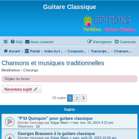
Guitare Classique
FAQ
Nous contacter
S’enregistrer
Connexion
Accueil
Portail
Index du forum
Compositions
Transcriptions et arrangements
Chansons et musiques traditionnelles
Chansons et musiques traditionnelles
Modérateur :
Charango
Règles du forum
Nouveau sujet
1
2
Suivante
53 sujets
Sujets
"P'tit Quinquin" pour guitare classique
Dernier message par
Edgar Blanc
«
mar. nov. 26, 2024 4:22 pm
Réponses :
12
Georges Brassens à la guitare classique
Dernier message par
Edgar Blanc
«
sam. août 26, 2023 10:00 am