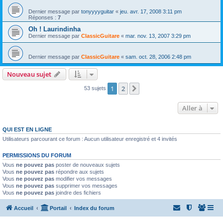
Dernier message par
tonyyyyguitar
«
jeu. avr. 17, 2008 3:11 pm
Réponses :
7
Oh ! Laurindinha
Dernier message par
ClassicGuitare
«
mar. nov. 13, 2007 3:29 pm
Dernier message par
ClassicGuitare
«
sam. oct. 28, 2006 2:48 pm
Nouveau sujet
1
2
Suivante
53 sujets
Aller à
QUI EST EN LIGNE
Utilisateurs parcourant ce forum : Aucun utilisateur enregistré et 4 invités
PERMISSIONS DU FORUM
Vous
ne pouvez pas
poster de nouveaux sujets
Vous
ne pouvez pas
répondre aux sujets
Vous
ne pouvez pas
modifier vos messages
Vous
ne pouvez pas
supprimer vos messages
Vous
ne pouvez pas
joindre des fichiers
Accueil
Portail
Index du forum