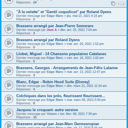
Réponses :
24
1
2
"À la volette" et "Gentil coquelicot" par Roland Dyens
Dernier message par
Edgar Blanc
«
jeu. mai 13, 2021 6:15 pm
Réponses :
2
Brassens arrangé par Jean-Pierre Semeraro
Dernier message par
Jean A
«
dim. avr. 25, 2021 7:04 am
Réponses :
3
Brassens arrangé par Roland Dyens
Dernier message par
Edgar Blanc
«
mar. avr. 20, 2021 1:52 pm
Réponses :
5
Llobet, Miguel - 14 Chansons populaires Catalanes
Dernier message par
Edgar Blanc
«
ven. avr. 16, 2021 1:02 pm
Réponses :
5
Brassens, Georges - Arrangements de Jean-Félix Lalanne
Dernier message par
Edgar Blanc
«
mar. avr. 13, 2021 12:47 pm
Réponses :
3
Blanc, Edgar - Robin Hood Suite (Disney)
Dernier message par
Edgar Blanc
«
dim. mars 21, 2021 11:34 am
Réponses :
4
Colchiques dans les prés, fleurissent fleurissent...
Dernier message par
Edgar Blanc
«
mar. mars 09, 2021 5:00 pm
Réponses :
8
Jacquou le croquant- autre version
Dernier message par
Yohann
«
lun. févr. 08, 2021 7:39 pm
Réponses :
10
Brassens arrangé par Jean-Marc Dermesropian
Dernier message par
Edgar Blanc
«
dim. juil. 12, 2020 9:34 am