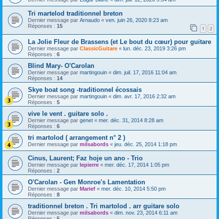
Tri martelod traditionnel breton
Dernier message par
Arnaudo
«
ven. juin 26, 2020 8:23 am
Réponses :
15
1
2
La Jolie Fleur de Brassens (et Le bout du cœur) pour guitare
Dernier message par
ClassicGuitare
«
lun. déc. 23, 2019 3:26 pm
Réponses :
6
Blind Mary- O'Carolan
Dernier message par
martingouin
«
dim. juil. 17, 2016 11:04 am
Réponses :
14
Skye boat song -traditionnel écossais
Dernier message par
martingouin
«
dim. avr. 17, 2016 2:32 am
Réponses :
5
vive le vent . guitare solo .
Dernier message par
genet
«
mer. déc. 31, 2014 8:28 am
Réponses :
6
tri martolod ( arrangement n° 2 )
Dernier message par
milsabords
«
jeu. déc. 25, 2014 1:18 pm
Cinus, Laurent; Faz hoje un ano - Trio
Dernier message par
lepierre
«
mer. déc. 17, 2014 1:05 pm
Réponses :
2
O'Carolan - Gen Monroe's Lamentation
Dernier message par
Marief
«
mer. déc. 10, 2014 5:50 pm
Réponses :
8
traditionnel breton . Tri martolod . arr guitare solo
Dernier message par
milsabords
«
dim. nov. 23, 2014 6:11 am
Réponses :
5