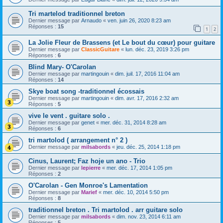
Tri martelod traditionnel breton
Dernier message par
Arnaudo
«
ven. juin 26, 2020 8:23 am
Réponses :
15
1
2
La Jolie Fleur de Brassens (et Le bout du cœur) pour guitare
Dernier message par
ClassicGuitare
«
lun. déc. 23, 2019 3:26 pm
Réponses :
6
Blind Mary- O'Carolan
Dernier message par
martingouin
«
dim. juil. 17, 2016 11:04 am
Réponses :
14
Skye boat song -traditionnel écossais
Dernier message par
martingouin
«
dim. avr. 17, 2016 2:32 am
Réponses :
5
vive le vent . guitare solo .
Dernier message par
genet
«
mer. déc. 31, 2014 8:28 am
Réponses :
6
tri martolod ( arrangement n° 2 )
Dernier message par
milsabords
«
jeu. déc. 25, 2014 1:18 pm
Cinus, Laurent; Faz hoje un ano - Trio
Dernier message par
lepierre
«
mer. déc. 17, 2014 1:05 pm
Réponses :
2
O'Carolan - Gen Monroe's Lamentation
Dernier message par
Marief
«
mer. déc. 10, 2014 5:50 pm
Réponses :
8
traditionnel breton . Tri martolod . arr guitare solo
Dernier message par
milsabords
«
dim. nov. 23, 2014 6:11 am
Réponses :
5