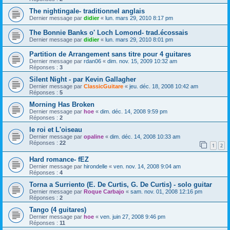
The nightingale- traditionnel anglais
Dernier message par
didier
«
lun. mars 29, 2010 8:17 pm
The Bonnie Banks o' Loch Lomond- trad.écossais
Dernier message par
didier
«
lun. mars 29, 2010 8:01 pm
Partition de Arrangement sans titre pour 4 guitares
Dernier message par
rdan06
«
dim. nov. 15, 2009 10:32 am
Réponses :
3
Silent Night - par Kevin Gallagher
Dernier message par
ClassicGuitare
«
jeu. déc. 18, 2008 10:42 am
Réponses :
5
Morning Has Broken
Dernier message par
hoe
«
dim. déc. 14, 2008 9:59 pm
Réponses :
2
le roi et L'oiseau
Dernier message par
opaline
«
dim. déc. 14, 2008 10:33 am
Réponses :
22
1
2
Hard romance- fEZ
Dernier message par
hirondelle
«
ven. nov. 14, 2008 9:04 am
Réponses :
4
Torna a Surriento (E. De Curtis, G. De Curtis) - solo guitar
Dernier message par
Roque Carbajo
«
sam. nov. 01, 2008 12:16 pm
Réponses :
2
Tango (4 guitares)
Dernier message par
hoe
«
ven. juin 27, 2008 9:46 pm
Réponses :
11