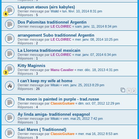
Laayoun etaous (airs kabyles)
Dernier message par
Walid
«
lun. févr. 10, 2014 8:31 pm
Réponses :
5
Dos Palomitas traditionnel Argentin
Dernier message par
LE CLOIREC
«
sam. janv. 11, 2014 8:34 pm
arrangement Subo traditionnel Argentin
Dernier message par
LE CLOIREC
«
mer. janv. 08, 2014 10:25 pm
Réponses :
2
La Llorona traditionnel mexicain
Dernier message par
LE CLOIREC
«
mar. janv. 07, 2014 6:34 pm
Réponses :
1
Kitty Maginnis
Dernier message par
Manu Cavalier
«
mer. déc. 18, 2013 4:31 pm
Réponses :
3
I can't keep my wife at home
Dernier message par
Mitaki
«
ven. janv. 25, 2013 8:29 pm
Réponses :
26
1
2
The moon is painted in purple - trad.russe
Dernier message par
ClassicGuitare
«
dim. oct. 07, 2012 12:29 pm
Réponses :
4
Ay linda amiga- traditionnel espagnol
Dernier message par
Mitaki
«
ven. mai 25, 2012 7:42 pm
Réponses :
1
Sari Mares ( Traditionnel)
Dernier message par
ClassicGuitare
«
mer. mai 16, 2012 8:53 am
Réponses :
9