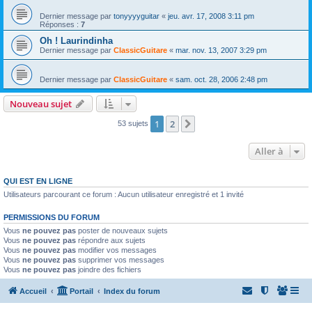
Dernier message par
tonyyyyguitar
«
jeu. avr. 17, 2008 3:11 pm
Réponses :
7
Oh ! Laurindinha
Dernier message par
ClassicGuitare
«
mar. nov. 13, 2007 3:29 pm
Dernier message par
ClassicGuitare
«
sam. oct. 28, 2006 2:48 pm
Nouveau sujet
1
2
Suivante
53 sujets
Aller à
QUI EST EN LIGNE
Utilisateurs parcourant ce forum : Aucun utilisateur enregistré et 1 invité
PERMISSIONS DU FORUM
Vous
ne pouvez pas
poster de nouveaux sujets
Vous
ne pouvez pas
répondre aux sujets
Vous
ne pouvez pas
modifier vos messages
Vous
ne pouvez pas
supprimer vos messages
Vous
ne pouvez pas
joindre des fichiers
Accueil
Portail
Index du forum