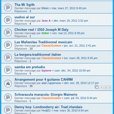
Tha Mi Sgith
Dernier message par
Mitaki
«
mar. mars 27, 2012 8:40 pm
Réponses :
3
vuelvo al sur
Dernier message par
Jean A
«
dim. mars 18, 2012 2:52 pm
Réponses :
4
Chicken reel / 1910 Joseph M Daly
Dernier message par
didier
«
ven. mai 13, 2011 8:39 pm
Réponses :
1
Las Mañanitas Traditionnel mexicain
Dernier message par
ClassicGuitare
«
jeu. avr. 21, 2011 2:41 pm
Réponses :
10
La bergera-traditionnel italien
Dernier message par
ClassicGuitare
«
lun. mars 28, 2011 8:45 pm
Réponses :
1
samba em preludio
Dernier message par
lepierre
«
sam. déc. 04, 2010 10:59 am
Réponses :
5
Arrangement pour 4 guitares САНЯМ
Dernier message par
alain.rappeneau
«
dim. nov. 28, 2010 12:17 pm
Réponses :
35
1
2
3
Schiarazula marazula- Giorgio Mainerio
Dernier message par
ClassicGuitare
«
sam. juil. 03, 2010 9:44 pm
Réponses :
1
Danny boy- Londonderry air- Trad.irlandais
Dernier message par
Hedji31
«
mar. mars 30, 2010 6:54 am
Réponses :
2