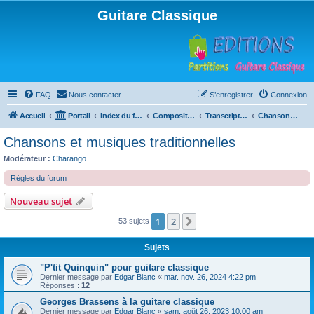
Guitare Classique
FAQ
Nous contacter
S’enregistrer
Connexion
Accueil
Portail
Index du forum
Compositions
Transcriptions et arrangements
Chansons et musiques traditionnelles
Chansons et musiques traditionnelles
Modérateur :
Charango
Règles du forum
Nouveau sujet
1
2
Suivante
53 sujets
Sujets
"P'tit Quinquin" pour guitare classique
Dernier message par
Edgar Blanc
«
mar. nov. 26, 2024 4:22 pm
Réponses :
12
Georges Brassens à la guitare classique
Dernier message par
Edgar Blanc
«
sam. août 26, 2023 10:00 am