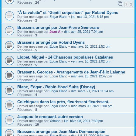
Réponses :
24
1
2
"À la volette" et "Gentil coquelicot" par Roland Dyens
Dernier message par
Edgar Blanc
«
jeu. mai 13, 2021 6:15 pm
Réponses :
2
Brassens arrangé par Jean-Pierre Semeraro
Dernier message par
Jean A
«
dim. avr. 25, 2021 7:04 am
Réponses :
3
Brassens arrangé par Roland Dyens
Dernier message par
Edgar Blanc
«
mar. avr. 20, 2021 1:52 pm
Réponses :
5
Llobet, Miguel - 14 Chansons populaires Catalanes
Dernier message par
Edgar Blanc
«
ven. avr. 16, 2021 1:02 pm
Réponses :
5
Brassens, Georges - Arrangements de Jean-Félix Lalanne
Dernier message par
Edgar Blanc
«
mar. avr. 13, 2021 12:47 pm
Réponses :
3
Blanc, Edgar - Robin Hood Suite (Disney)
Dernier message par
Edgar Blanc
«
dim. mars 21, 2021 11:34 am
Réponses :
4
Colchiques dans les prés, fleurissent fleurissent...
Dernier message par
Edgar Blanc
«
mar. mars 09, 2021 5:00 pm
Réponses :
8
Jacquou le croquant- autre version
Dernier message par
Yohann
«
lun. févr. 08, 2021 7:39 pm
Réponses :
10
Brassens arrangé par Jean-Marc Dermesropian
Dernier message par
Edgar Blanc
«
dim. juil. 12, 2020 9:34 am