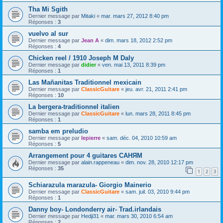
Tha Mi Sgith
Dernier message par
Mitaki
«
mar. mars 27, 2012 8:40 pm
Réponses :
3
vuelvo al sur
Dernier message par
Jean A
«
dim. mars 18, 2012 2:52 pm
Réponses :
4
Chicken reel / 1910 Joseph M Daly
Dernier message par
didier
«
ven. mai 13, 2011 8:39 pm
Réponses :
1
Las Mañanitas Traditionnel mexicain
Dernier message par
ClassicGuitare
«
jeu. avr. 21, 2011 2:41 pm
Réponses :
10
La bergera-traditionnel italien
Dernier message par
ClassicGuitare
«
lun. mars 28, 2011 8:45 pm
Réponses :
1
samba em preludio
Dernier message par
lepierre
«
sam. déc. 04, 2010 10:59 am
Réponses :
5
Arrangement pour 4 guitares САНЯМ
Dernier message par
alain.rappeneau
«
dim. nov. 28, 2010 12:17 pm
Réponses :
35
1
2
3
Schiarazula marazula- Giorgio Mainerio
Dernier message par
ClassicGuitare
«
sam. juil. 03, 2010 9:44 pm
Réponses :
1
Danny boy- Londonderry air- Trad.irlandais
Dernier message par
Hedji31
«
mar. mars 30, 2010 6:54 am
Réponses :
2