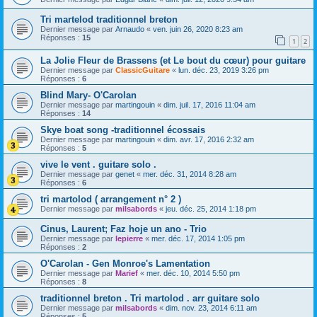
Tri martelod traditionnel breton
Dernier message par
Arnaudo
«
ven. juin 26, 2020 8:23 am
Réponses :
15
1
2
La Jolie Fleur de Brassens (et Le bout du cœur) pour guitare
Dernier message par
ClassicGuitare
«
lun. déc. 23, 2019 3:26 pm
Réponses :
6
Blind Mary- O'Carolan
Dernier message par
martingouin
«
dim. juil. 17, 2016 11:04 am
Réponses :
14
Skye boat song -traditionnel écossais
Dernier message par
martingouin
«
dim. avr. 17, 2016 2:32 am
Réponses :
5
vive le vent . guitare solo .
Dernier message par
genet
«
mer. déc. 31, 2014 8:28 am
Réponses :
6
tri martolod ( arrangement n° 2 )
Dernier message par
milsabords
«
jeu. déc. 25, 2014 1:18 pm
Cinus, Laurent; Faz hoje un ano - Trio
Dernier message par
lepierre
«
mer. déc. 17, 2014 1:05 pm
Réponses :
2
O'Carolan - Gen Monroe's Lamentation
Dernier message par
Marief
«
mer. déc. 10, 2014 5:50 pm
Réponses :
8
traditionnel breton . Tri martolod . arr guitare solo
Dernier message par
milsabords
«
dim. nov. 23, 2014 6:11 am
Réponses :
5