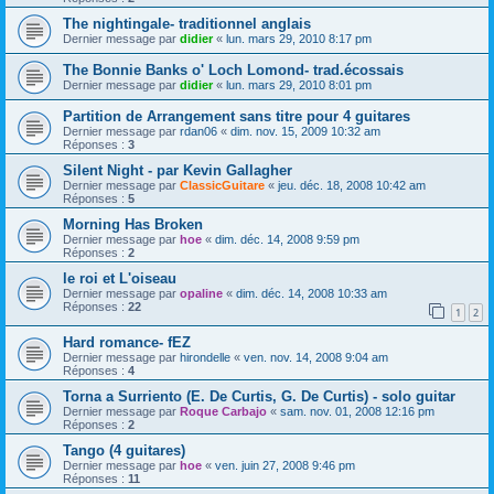
The nightingale- traditionnel anglais
Dernier message par
didier
«
lun. mars 29, 2010 8:17 pm
The Bonnie Banks o' Loch Lomond- trad.écossais
Dernier message par
didier
«
lun. mars 29, 2010 8:01 pm
Partition de Arrangement sans titre pour 4 guitares
Dernier message par
rdan06
«
dim. nov. 15, 2009 10:32 am
Réponses :
3
Silent Night - par Kevin Gallagher
Dernier message par
ClassicGuitare
«
jeu. déc. 18, 2008 10:42 am
Réponses :
5
Morning Has Broken
Dernier message par
hoe
«
dim. déc. 14, 2008 9:59 pm
Réponses :
2
le roi et L'oiseau
Dernier message par
opaline
«
dim. déc. 14, 2008 10:33 am
Réponses :
22
1
2
Hard romance- fEZ
Dernier message par
hirondelle
«
ven. nov. 14, 2008 9:04 am
Réponses :
4
Torna a Surriento (E. De Curtis, G. De Curtis) - solo guitar
Dernier message par
Roque Carbajo
«
sam. nov. 01, 2008 12:16 pm
Réponses :
2
Tango (4 guitares)
Dernier message par
hoe
«
ven. juin 27, 2008 9:46 pm
Réponses :
11