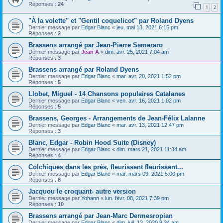
Réponses :
24
1
2
"À la volette" et "Gentil coquelicot" par Roland Dyens
Dernier message par
Edgar Blanc
«
jeu. mai 13, 2021 6:15 pm
Réponses :
2
Brassens arrangé par Jean-Pierre Semeraro
Dernier message par
Jean A
«
dim. avr. 25, 2021 7:04 am
Réponses :
3
Brassens arrangé par Roland Dyens
Dernier message par
Edgar Blanc
«
mar. avr. 20, 2021 1:52 pm
Réponses :
5
Llobet, Miguel - 14 Chansons populaires Catalanes
Dernier message par
Edgar Blanc
«
ven. avr. 16, 2021 1:02 pm
Réponses :
5
Brassens, Georges - Arrangements de Jean-Félix Lalanne
Dernier message par
Edgar Blanc
«
mar. avr. 13, 2021 12:47 pm
Réponses :
3
Blanc, Edgar - Robin Hood Suite (Disney)
Dernier message par
Edgar Blanc
«
dim. mars 21, 2021 11:34 am
Réponses :
4
Colchiques dans les prés, fleurissent fleurissent...
Dernier message par
Edgar Blanc
«
mar. mars 09, 2021 5:00 pm
Réponses :
8
Jacquou le croquant- autre version
Dernier message par
Yohann
«
lun. févr. 08, 2021 7:39 pm
Réponses :
10
Brassens arrangé par Jean-Marc Dermesropian
Dernier message par
Edgar Blanc
«
dim. juil. 12, 2020 9:34 am