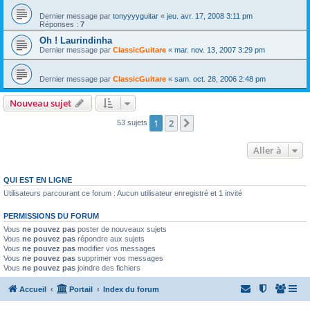
Dernier message par
tonyyyyguitar
«
jeu. avr. 17, 2008 3:11 pm
Réponses :
7
Oh ! Laurindinha
Dernier message par
ClassicGuitare
«
mar. nov. 13, 2007 3:29 pm
Dernier message par
ClassicGuitare
«
sam. oct. 28, 2006 2:48 pm
Nouveau sujet
1
2
Suivante
53 sujets
Aller à
QUI EST EN LIGNE
Utilisateurs parcourant ce forum : Aucun utilisateur enregistré et 1 invité
PERMISSIONS DU FORUM
Vous
ne pouvez pas
poster de nouveaux sujets
Vous
ne pouvez pas
répondre aux sujets
Vous
ne pouvez pas
modifier vos messages
Vous
ne pouvez pas
supprimer vos messages
Vous
ne pouvez pas
joindre des fichiers
Accueil
Portail
Index du forum