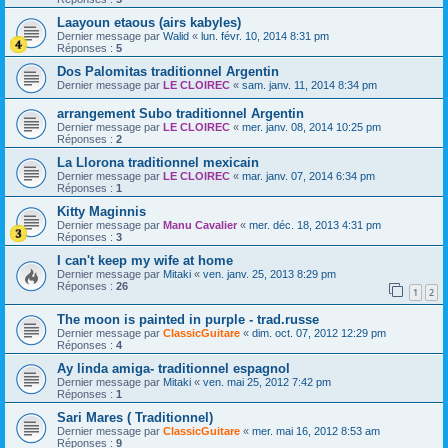
Laayoun etaous (airs kabyles)
Dernier message par
Walid
«
lun. févr. 10, 2014 8:31 pm
Réponses :
5
Dos Palomitas traditionnel Argentin
Dernier message par
LE CLOIREC
«
sam. janv. 11, 2014 8:34 pm
arrangement Subo traditionnel Argentin
Dernier message par
LE CLOIREC
«
mer. janv. 08, 2014 10:25 pm
Réponses :
2
La Llorona traditionnel mexicain
Dernier message par
LE CLOIREC
«
mar. janv. 07, 2014 6:34 pm
Réponses :
1
Kitty Maginnis
Dernier message par
Manu Cavalier
«
mer. déc. 18, 2013 4:31 pm
Réponses :
3
I can't keep my wife at home
Dernier message par
Mitaki
«
ven. janv. 25, 2013 8:29 pm
Réponses :
26
1
2
The moon is painted in purple - trad.russe
Dernier message par
ClassicGuitare
«
dim. oct. 07, 2012 12:29 pm
Réponses :
4
Ay linda amiga- traditionnel espagnol
Dernier message par
Mitaki
«
ven. mai 25, 2012 7:42 pm
Réponses :
1
Sari Mares ( Traditionnel)
Dernier message par
ClassicGuitare
«
mer. mai 16, 2012 8:53 am
Réponses :
9