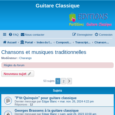
Guitare Classique
FAQ
Nous contacter
S’enregistrer
Connexion
Accueil
Portail
Index du forum
Compositions
Transcriptions et arrangements
Chansons et musiques traditionnelles
Chansons et musiques traditionnelles
Modérateur :
Charango
Règles du forum
Nouveau sujet
1
2
Suivante
53 sujets
Sujets
"P'tit Quinquin" pour guitare classique
Dernier message par
Edgar Blanc
«
mar. nov. 26, 2024 4:22 pm
Réponses :
12
Georges Brassens à la guitare classique
Dernier message par
Edgar Blanc
«
sam. août 26, 2023 10:00 am