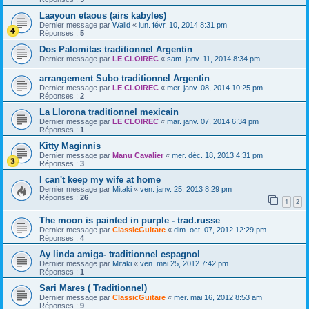
Laayoun etaous (airs kabyles)
Dernier message par
Walid
«
lun. févr. 10, 2014 8:31 pm
Réponses :
5
Dos Palomitas traditionnel Argentin
Dernier message par
LE CLOIREC
«
sam. janv. 11, 2014 8:34 pm
arrangement Subo traditionnel Argentin
Dernier message par
LE CLOIREC
«
mer. janv. 08, 2014 10:25 pm
Réponses :
2
La Llorona traditionnel mexicain
Dernier message par
LE CLOIREC
«
mar. janv. 07, 2014 6:34 pm
Réponses :
1
Kitty Maginnis
Dernier message par
Manu Cavalier
«
mer. déc. 18, 2013 4:31 pm
Réponses :
3
I can't keep my wife at home
Dernier message par
Mitaki
«
ven. janv. 25, 2013 8:29 pm
Réponses :
26
1
2
The moon is painted in purple - trad.russe
Dernier message par
ClassicGuitare
«
dim. oct. 07, 2012 12:29 pm
Réponses :
4
Ay linda amiga- traditionnel espagnol
Dernier message par
Mitaki
«
ven. mai 25, 2012 7:42 pm
Réponses :
1
Sari Mares ( Traditionnel)
Dernier message par
ClassicGuitare
«
mer. mai 16, 2012 8:53 am
Réponses :
9