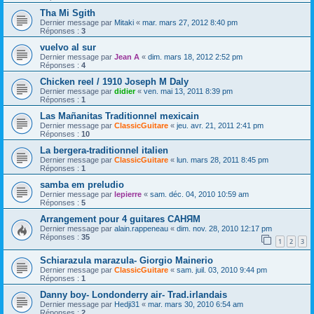
Tha Mi Sgith
Dernier message par
Mitaki
«
mar. mars 27, 2012 8:40 pm
Réponses :
3
vuelvo al sur
Dernier message par
Jean A
«
dim. mars 18, 2012 2:52 pm
Réponses :
4
Chicken reel / 1910 Joseph M Daly
Dernier message par
didier
«
ven. mai 13, 2011 8:39 pm
Réponses :
1
Las Mañanitas Traditionnel mexicain
Dernier message par
ClassicGuitare
«
jeu. avr. 21, 2011 2:41 pm
Réponses :
10
La bergera-traditionnel italien
Dernier message par
ClassicGuitare
«
lun. mars 28, 2011 8:45 pm
Réponses :
1
samba em preludio
Dernier message par
lepierre
«
sam. déc. 04, 2010 10:59 am
Réponses :
5
Arrangement pour 4 guitares САНЯМ
Dernier message par
alain.rappeneau
«
dim. nov. 28, 2010 12:17 pm
Réponses :
35
1
2
3
Schiarazula marazula- Giorgio Mainerio
Dernier message par
ClassicGuitare
«
sam. juil. 03, 2010 9:44 pm
Réponses :
1
Danny boy- Londonderry air- Trad.irlandais
Dernier message par
Hedji31
«
mar. mars 30, 2010 6:54 am
Réponses :
2