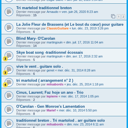
Tri martelod traditionnel breton
Dernier message par
Arnaudo
«
ven. juin 26, 2020 8:23 am
Réponses :
15
1
2
La Jolie Fleur de Brassens (et Le bout du cœur) pour guitare
Dernier message par
ClassicGuitare
«
lun. déc. 23, 2019 3:26 pm
Réponses :
6
Blind Mary- O'Carolan
Dernier message par
martingouin
«
dim. juil. 17, 2016 11:04 am
Réponses :
14
Skye boat song -traditionnel écossais
Dernier message par
martingouin
«
dim. avr. 17, 2016 2:32 am
Réponses :
5
vive le vent . guitare solo .
Dernier message par
genet
«
mer. déc. 31, 2014 8:28 am
Réponses :
6
tri martolod ( arrangement n° 2 )
Dernier message par
milsabords
«
jeu. déc. 25, 2014 1:18 pm
Cinus, Laurent; Faz hoje un ano - Trio
Dernier message par
lepierre
«
mer. déc. 17, 2014 1:05 pm
Réponses :
2
O'Carolan - Gen Monroe's Lamentation
Dernier message par
Marief
«
mer. déc. 10, 2014 5:50 pm
Réponses :
8
traditionnel breton . Tri martolod . arr guitare solo
Dernier message par
milsabords
«
dim. nov. 23, 2014 6:11 am
Réponses :
5