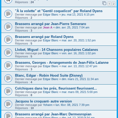
Réponses :
24
1
2
"À la volette" et "Gentil coquelicot" par Roland Dyens
Dernier message par
Edgar Blanc
«
jeu. mai 13, 2021 6:15 pm
Réponses :
2
Brassens arrangé par Jean-Pierre Semeraro
Dernier message par
Jean A
«
dim. avr. 25, 2021 7:04 am
Réponses :
3
Brassens arrangé par Roland Dyens
Dernier message par
Edgar Blanc
«
mar. avr. 20, 2021 1:52 pm
Réponses :
5
Llobet, Miguel - 14 Chansons populaires Catalanes
Dernier message par
Edgar Blanc
«
ven. avr. 16, 2021 1:02 pm
Réponses :
5
Brassens, Georges - Arrangements de Jean-Félix Lalanne
Dernier message par
Edgar Blanc
«
mar. avr. 13, 2021 12:47 pm
Réponses :
3
Blanc, Edgar - Robin Hood Suite (Disney)
Dernier message par
Edgar Blanc
«
dim. mars 21, 2021 11:34 am
Réponses :
4
Colchiques dans les prés, fleurissent fleurissent...
Dernier message par
Edgar Blanc
«
mar. mars 09, 2021 5:00 pm
Réponses :
8
Jacquou le croquant- autre version
Dernier message par
Yohann
«
lun. févr. 08, 2021 7:39 pm
Réponses :
10
Brassens arrangé par Jean-Marc Dermesropian
Dernier message par
Edgar Blanc
«
dim. juil. 12, 2020 9:34 am