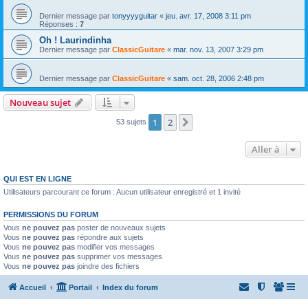
Dernier message par
tonyyyyguitar
«
jeu. avr. 17, 2008 3:11 pm
Réponses :
7
Oh ! Laurindinha
Dernier message par
ClassicGuitare
«
mar. nov. 13, 2007 3:29 pm
Dernier message par
ClassicGuitare
«
sam. oct. 28, 2006 2:48 pm
Nouveau sujet
1
2
Suivante
53 sujets
Aller à
QUI EST EN LIGNE
Utilisateurs parcourant ce forum : Aucun utilisateur enregistré et 1 invité
PERMISSIONS DU FORUM
Vous
ne pouvez pas
poster de nouveaux sujets
Vous
ne pouvez pas
répondre aux sujets
Vous
ne pouvez pas
modifier vos messages
Vous
ne pouvez pas
supprimer vos messages
Vous
ne pouvez pas
joindre des fichiers
Accueil
Portail
Index du forum