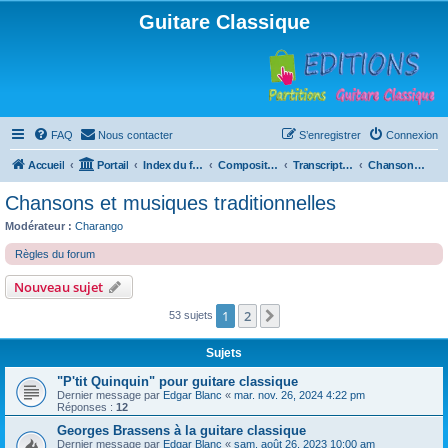
Guitare Classique
FAQ
Nous contacter
S’enregistrer
Connexion
Accueil
Portail
Index du forum
Compositions
Transcriptions et arrangements
Chansons et musiques traditionnelles
Chansons et musiques traditionnelles
Modérateur :
Charango
Règles du forum
Nouveau sujet
1
2
Suivante
53 sujets
Sujets
"P'tit Quinquin" pour guitare classique
Dernier message par
Edgar Blanc
«
mar. nov. 26, 2024 4:22 pm
Réponses :
12
Georges Brassens à la guitare classique
Dernier message par
Edgar Blanc
«
sam. août 26, 2023 10:00 am