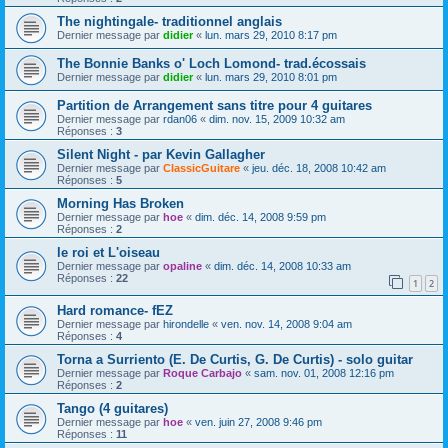
The nightingale- traditionnel anglais
Dernier message par
didier
«
lun. mars 29, 2010 8:17 pm
The Bonnie Banks o' Loch Lomond- trad.écossais
Dernier message par
didier
«
lun. mars 29, 2010 8:01 pm
Partition de Arrangement sans titre pour 4 guitares
Dernier message par
rdan06
«
dim. nov. 15, 2009 10:32 am
Réponses :
3
Silent Night - par Kevin Gallagher
Dernier message par
ClassicGuitare
«
jeu. déc. 18, 2008 10:42 am
Réponses :
5
Morning Has Broken
Dernier message par
hoe
«
dim. déc. 14, 2008 9:59 pm
Réponses :
2
le roi et L'oiseau
Dernier message par
opaline
«
dim. déc. 14, 2008 10:33 am
Réponses :
22
1
2
Hard romance- fEZ
Dernier message par
hirondelle
«
ven. nov. 14, 2008 9:04 am
Réponses :
4
Torna a Surriento (E. De Curtis, G. De Curtis) - solo guitar
Dernier message par
Roque Carbajo
«
sam. nov. 01, 2008 12:16 pm
Réponses :
2
Tango (4 guitares)
Dernier message par
hoe
«
ven. juin 27, 2008 9:46 pm
Réponses :
11