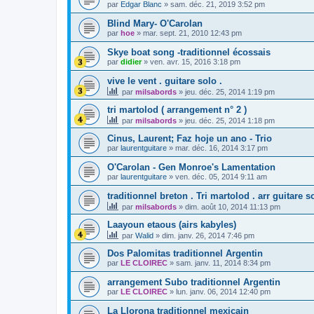
par
Edgar Blanc
»
sam. déc. 21, 2019 3:52 pm
Blind Mary- O'Carolan
par
hoe
»
mar. sept. 21, 2010 12:43 pm
Skye boat song -traditionnel écossais
par
didier
»
ven. avr. 15, 2016 3:18 pm
vive le vent . guitare solo .
par
milsabords
»
jeu. déc. 25, 2014 1:19 pm
tri martolod ( arrangement n° 2 )
par
milsabords
»
jeu. déc. 25, 2014 1:18 pm
Cinus, Laurent; Faz hoje un ano - Trio
par
laurentguitare
»
mar. déc. 16, 2014 3:17 pm
O'Carolan - Gen Monroe's Lamentation
par
laurentguitare
»
ven. déc. 05, 2014 9:11 am
traditionnel breton . Tri martolod . arr guitare s
par
milsabords
»
dim. août 10, 2014 11:13 pm
Laayoun etaous (airs kabyles)
par
Walid
»
dim. janv. 26, 2014 7:46 pm
Dos Palomitas traditionnel Argentin
par
LE CLOIREC
»
sam. janv. 11, 2014 8:34 pm
arrangement Subo traditionnel Argentin
par
LE CLOIREC
»
lun. janv. 06, 2014 12:40 pm
La Llorona traditionnel mexicain