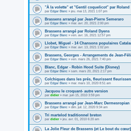
"À la volette" et "Gentil coquelicot" par Rolan
par
Edgar Blanc
»
jeu. mai 13, 2021 1:07 pm
Brassens arrangé par Jean-Pierre Semeraro
par
Edgar Blanc
»
mar. avr. 20, 2021 2:00 pm
Brassens arrangé par Roland Dyens
par
Edgar Blanc
»
ven. avr. 16, 2021 12:57 pm
Llobet, Miguel - 14 Chansons populaires Catal
par
Edgar Blanc
»
mar. avr. 13, 2021 1:02 pm
Brassens, Georges - Arrangements de Jean-Fél
par
Edgar Blanc
»
ven. mars 26, 2021 7:40 pm
Blanc, Edgar - Robin Hood Suite (Disney)
par
Edgar Blanc
»
sam. mars 20, 2021 2:17 pm
Colchiques dans les prés, fleurissent fleurissent
par
Edgar Blanc
»
mar. mars 10, 2020 8:51 am
Jacquou le croquant- autre version
par
didier
»
mar. juin 15, 2010 3:59 pm
Brassens arrangé par Jean-Marc Dermesropian
par
Edgar Blanc
»
dim. juil. 12, 2020 9:34 am
Tri martelod traditionnel breton
par
didier
»
jeu. avr. 01, 2010 6:20 am
La Jolie Fleur de Brassens (et Le bout du cœur)