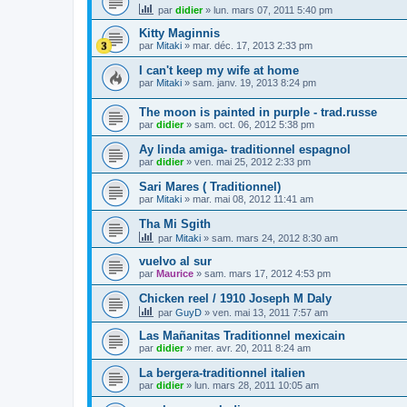
par
didier
»
lun. mars 07, 2011 5:40 pm
Kitty Maginnis
par
Mitaki
»
mar. déc. 17, 2013 2:33 pm
I can't keep my wife at home
par
Mitaki
»
sam. janv. 19, 2013 8:24 pm
The moon is painted in purple - trad.russe
par
didier
»
sam. oct. 06, 2012 5:38 pm
Ay linda amiga- traditionnel espagnol
par
didier
»
ven. mai 25, 2012 2:33 pm
Sari Mares ( Traditionnel)
par
Mitaki
»
mar. mai 08, 2012 11:41 am
Tha Mi Sgith
par
Mitaki
»
sam. mars 24, 2012 8:30 am
vuelvo al sur
par
Maurice
»
sam. mars 17, 2012 4:53 pm
Chicken reel / 1910 Joseph M Daly
par
GuyD
»
ven. mai 13, 2011 7:57 am
Las Mañanitas Traditionnel mexicain
par
didier
»
mer. avr. 20, 2011 8:24 am
La bergera-traditionnel italien
par
didier
»
lun. mars 28, 2011 10:05 am