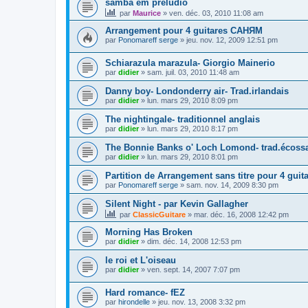
samba em preludio
par
Maurice
»
ven. déc. 03, 2010 11:08 am
Arrangement pour 4 guitares САНЯМ
par
Ponomareff serge
»
jeu. nov. 12, 2009 12:51 pm
Schiarazula marazula- Giorgio Mainerio
par
didier
»
sam. juil. 03, 2010 11:48 am
Danny boy- Londonderry air- Trad.irlandais
par
didier
»
lun. mars 29, 2010 8:09 pm
The nightingale- traditionnel anglais
par
didier
»
lun. mars 29, 2010 8:17 pm
The Bonnie Banks o' Loch Lomond- trad.écoss
par
didier
»
lun. mars 29, 2010 8:01 pm
Partition de Arrangement sans titre pour 4 guit
par
Ponomareff serge
»
sam. nov. 14, 2009 8:30 pm
Silent Night - par Kevin Gallagher
par
ClassicGuitare
»
mar. déc. 16, 2008 12:42 pm
Morning Has Broken
par
didier
»
dim. déc. 14, 2008 12:53 pm
le roi et L'oiseau
par
didier
»
ven. sept. 14, 2007 7:07 pm
Hard romance- fEZ
par
hirondelle
»
jeu. nov. 13, 2008 3:32 pm