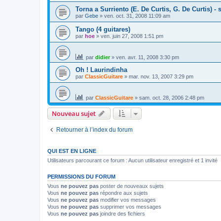
Torna a Surriento (E. De Curtis, G. De Curtis) - 
par
Gebe
»
ven. oct. 31, 2008 11:09 am
Tango (4 guitares)
par
hoe
»
ven. juin 27, 2008 1:51 pm
par
didier
»
ven. avr. 11, 2008 3:30 pm
Oh ! Laurindinha
par
ClassicGuitare
»
mar. nov. 13, 2007 3:29 pm
par
ClassicGuitare
»
sam. oct. 28, 2006 2:48 pm
Nouveau sujet
Retourner à l’index du forum
QUI EST EN LIGNE
Utilisateurs parcourant ce forum : Aucun utilisateur enregistré et 1 invité
PERMISSIONS DU FORUM
Vous
ne pouvez pas
poster de nouveaux sujets
Vous
ne pouvez pas
répondre aux sujets
Vous
ne pouvez pas
modifier vos messages
Vous
ne pouvez pas
supprimer vos messages
Vous
ne pouvez pas
joindre des fichiers