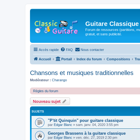
Guitare Classique
Forum de ressources (partitions, mu
gratuit, et sans publicité.
Accès rapide
FAQ
Nous contacter
Accueil
Portail
Index du forum
Compositions
Tra
Chansons et musiques traditionnelles
Modérateur :
Charango
Règles du forum
Nouveau sujet
SUJETS
"P'tit Quinquin" pour guitare classique
par
Edgar Blanc
»
sam. janv. 04, 2020 3:55 pm
Georges Brassens à la guitare classique
par
Edgar Blanc
»
ven. déc. 27, 2019 2:30 pm