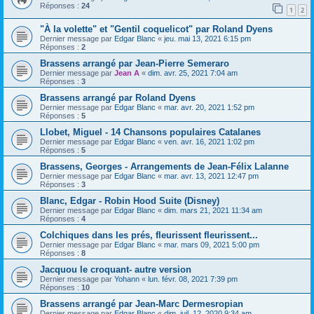
Réponses :
24
1
2
"À la volette" et "Gentil coquelicot" par Roland Dyens
Dernier message par
Edgar Blanc
«
jeu. mai 13, 2021 6:15 pm
Réponses :
2
Brassens arrangé par Jean-Pierre Semeraro
Dernier message par
Jean A
«
dim. avr. 25, 2021 7:04 am
Réponses :
3
Brassens arrangé par Roland Dyens
Dernier message par
Edgar Blanc
«
mar. avr. 20, 2021 1:52 pm
Réponses :
5
Llobet, Miguel - 14 Chansons populaires Catalanes
Dernier message par
Edgar Blanc
«
ven. avr. 16, 2021 1:02 pm
Réponses :
5
Brassens, Georges - Arrangements de Jean-Félix Lalanne
Dernier message par
Edgar Blanc
«
mar. avr. 13, 2021 12:47 pm
Réponses :
3
Blanc, Edgar - Robin Hood Suite (Disney)
Dernier message par
Edgar Blanc
«
dim. mars 21, 2021 11:34 am
Réponses :
4
Colchiques dans les prés, fleurissent fleurissent...
Dernier message par
Edgar Blanc
«
mar. mars 09, 2021 5:00 pm
Réponses :
8
Jacquou le croquant- autre version
Dernier message par
Yohann
«
lun. févr. 08, 2021 7:39 pm
Réponses :
10
Brassens arrangé par Jean-Marc Dermesropian
Dernier message par
Edgar Blanc
«
dim. juil. 12, 2020 9:34 am