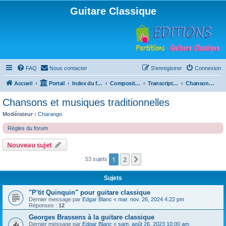
Guitare Classique
FAQ
Nous contacter
S’enregistrer
Connexion
Accueil
Portail
Index du forum
Compositions
Transcriptions et arrangements
Chansons et musiques traditionnelles
Chansons et musiques traditionnelles
Modérateur :
Charango
Règles du forum
Nouveau sujet
1
2
Suivante
53 sujets
Sujets
"P'tit Quinquin" pour guitare classique
Dernier message par
Edgar Blanc
«
mar. nov. 26, 2024 4:22 pm
Réponses :
12
Georges Brassens à la guitare classique
Dernier message par
Edgar Blanc
«
sam. août 26, 2023 10:00 am