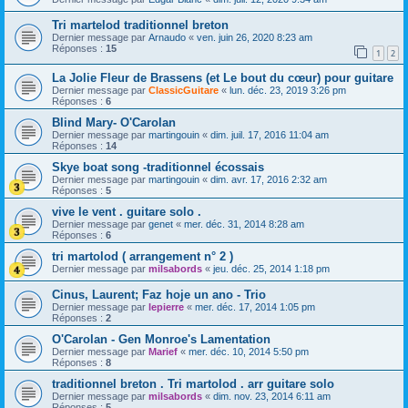
Tri martelod traditionnel breton
Dernier message par
Arnaudo
«
ven. juin 26, 2020 8:23 am
Réponses :
15
1
2
La Jolie Fleur de Brassens (et Le bout du cœur) pour guitare
Dernier message par
ClassicGuitare
«
lun. déc. 23, 2019 3:26 pm
Réponses :
6
Blind Mary- O'Carolan
Dernier message par
martingouin
«
dim. juil. 17, 2016 11:04 am
Réponses :
14
Skye boat song -traditionnel écossais
Dernier message par
martingouin
«
dim. avr. 17, 2016 2:32 am
Réponses :
5
vive le vent . guitare solo .
Dernier message par
genet
«
mer. déc. 31, 2014 8:28 am
Réponses :
6
tri martolod ( arrangement n° 2 )
Dernier message par
milsabords
«
jeu. déc. 25, 2014 1:18 pm
Cinus, Laurent; Faz hoje un ano - Trio
Dernier message par
lepierre
«
mer. déc. 17, 2014 1:05 pm
Réponses :
2
O'Carolan - Gen Monroe's Lamentation
Dernier message par
Marief
«
mer. déc. 10, 2014 5:50 pm
Réponses :
8
traditionnel breton . Tri martolod . arr guitare solo
Dernier message par
milsabords
«
dim. nov. 23, 2014 6:11 am
Réponses :
5