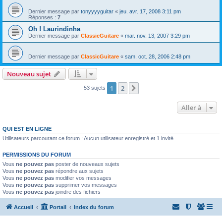
Dernier message par
tonyyyyguitar
«
jeu. avr. 17, 2008 3:11 pm
Réponses :
7
Oh ! Laurindinha
Dernier message par
ClassicGuitare
«
mar. nov. 13, 2007 3:29 pm
Dernier message par
ClassicGuitare
«
sam. oct. 28, 2006 2:48 pm
Nouveau sujet
1
2
Suivante
53 sujets
Aller à
QUI EST EN LIGNE
Utilisateurs parcourant ce forum : Aucun utilisateur enregistré et 1 invité
PERMISSIONS DU FORUM
Vous
ne pouvez pas
poster de nouveaux sujets
Vous
ne pouvez pas
répondre aux sujets
Vous
ne pouvez pas
modifier vos messages
Vous
ne pouvez pas
supprimer vos messages
Vous
ne pouvez pas
joindre des fichiers
Accueil
Portail
Index du forum