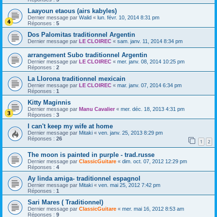
Laayoun etaous (airs kabyles)
Dernier message par
Walid
«
lun. févr. 10, 2014 8:31 pm
Réponses :
5
Dos Palomitas traditionnel Argentin
Dernier message par
LE CLOIREC
«
sam. janv. 11, 2014 8:34 pm
arrangement Subo traditionnel Argentin
Dernier message par
LE CLOIREC
«
mer. janv. 08, 2014 10:25 pm
Réponses :
2
La Llorona traditionnel mexicain
Dernier message par
LE CLOIREC
«
mar. janv. 07, 2014 6:34 pm
Réponses :
1
Kitty Maginnis
Dernier message par
Manu Cavalier
«
mer. déc. 18, 2013 4:31 pm
Réponses :
3
I can't keep my wife at home
Dernier message par
Mitaki
«
ven. janv. 25, 2013 8:29 pm
Réponses :
26
1
2
The moon is painted in purple - trad.russe
Dernier message par
ClassicGuitare
«
dim. oct. 07, 2012 12:29 pm
Réponses :
4
Ay linda amiga- traditionnel espagnol
Dernier message par
Mitaki
«
ven. mai 25, 2012 7:42 pm
Réponses :
1
Sari Mares ( Traditionnel)
Dernier message par
ClassicGuitare
«
mer. mai 16, 2012 8:53 am
Réponses :
9