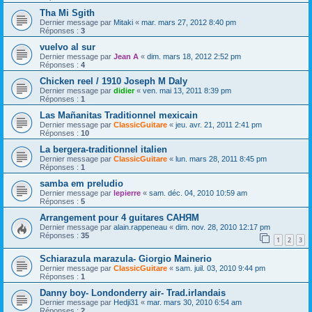
Tha Mi Sgith
Dernier message par
Mitaki
«
mar. mars 27, 2012 8:40 pm
Réponses :
3
vuelvo al sur
Dernier message par
Jean A
«
dim. mars 18, 2012 2:52 pm
Réponses :
4
Chicken reel / 1910 Joseph M Daly
Dernier message par
didier
«
ven. mai 13, 2011 8:39 pm
Réponses :
1
Las Mañanitas Traditionnel mexicain
Dernier message par
ClassicGuitare
«
jeu. avr. 21, 2011 2:41 pm
Réponses :
10
La bergera-traditionnel italien
Dernier message par
ClassicGuitare
«
lun. mars 28, 2011 8:45 pm
Réponses :
1
samba em preludio
Dernier message par
lepierre
«
sam. déc. 04, 2010 10:59 am
Réponses :
5
Arrangement pour 4 guitares САНЯМ
Dernier message par
alain.rappeneau
«
dim. nov. 28, 2010 12:17 pm
Réponses :
35
1
2
3
Schiarazula marazula- Giorgio Mainerio
Dernier message par
ClassicGuitare
«
sam. juil. 03, 2010 9:44 pm
Réponses :
1
Danny boy- Londonderry air- Trad.irlandais
Dernier message par
Hedji31
«
mar. mars 30, 2010 6:54 am
Réponses :
2