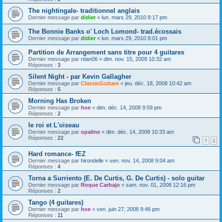
The nightingale- traditionnel anglais
Dernier message par
didier
«
lun. mars 29, 2010 8:17 pm
The Bonnie Banks o' Loch Lomond- trad.écossais
Dernier message par
didier
«
lun. mars 29, 2010 8:01 pm
Partition de Arrangement sans titre pour 4 guitares
Dernier message par
rdan06
«
dim. nov. 15, 2009 10:32 am
Réponses :
3
Silent Night - par Kevin Gallagher
Dernier message par
ClassicGuitare
«
jeu. déc. 18, 2008 10:42 am
Réponses :
5
Morning Has Broken
Dernier message par
hoe
«
dim. déc. 14, 2008 9:59 pm
Réponses :
2
le roi et L'oiseau
Dernier message par
opaline
«
dim. déc. 14, 2008 10:33 am
Réponses :
22
1
2
Hard romance- fEZ
Dernier message par
hirondelle
«
ven. nov. 14, 2008 9:04 am
Réponses :
4
Torna a Surriento (E. De Curtis, G. De Curtis) - solo guitar
Dernier message par
Roque Carbajo
«
sam. nov. 01, 2008 12:16 pm
Réponses :
2
Tango (4 guitares)
Dernier message par
hoe
«
ven. juin 27, 2008 9:46 pm
Réponses :
11