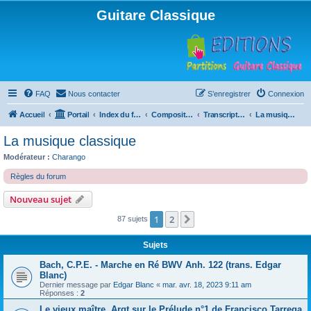
Guitare Classique
FAQ
Nous contacter
S’enregistrer
Connexion
Accueil
Portail
Index du forum
Compositions
Transcriptions et arrangements
La musique classique
La musique classique
Modérateur :
Charango
Règles du forum
Nouveau sujet
1
2
Suivante
87 sujets
Sujets
Bach, C.P.E. - Marche en Ré BWV Anh. 122 (trans. Edgar
Blanc)
Dernier message par
Edgar Blanc
«
mar. avr. 18, 2023 9:11 am
Réponses :
2
Le vieux maître, Argt sur le Prélude n°1 de Francisco Tarrega