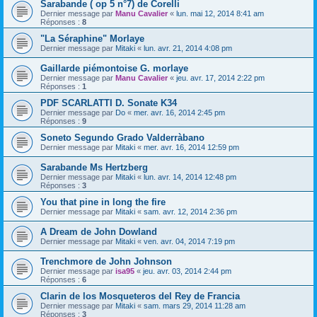
Sarabande ( op 5 n°7) de Corelli
Dernier message par
Manu Cavalier
«
lun. mai 12, 2014 8:41 am
Réponses :
8
"La Séraphine" Morlaye
Dernier message par
Mitaki
«
lun. avr. 21, 2014 4:08 pm
Gaillarde piémontoise G. morlaye
Dernier message par
Manu Cavalier
«
jeu. avr. 17, 2014 2:22 pm
Réponses :
1
PDF SCARLATTI D. Sonate K34
Dernier message par
Do
«
mer. avr. 16, 2014 2:45 pm
Réponses :
9
Soneto Segundo Grado Valderràbano
Dernier message par
Mitaki
«
mer. avr. 16, 2014 12:59 pm
Sarabande Ms Hertzberg
Dernier message par
Mitaki
«
lun. avr. 14, 2014 12:48 pm
Réponses :
3
You that pine in long the fire
Dernier message par
Mitaki
«
sam. avr. 12, 2014 2:36 pm
A Dream de John Dowland
Dernier message par
Mitaki
«
ven. avr. 04, 2014 7:19 pm
Trenchmore de John Johnson
Dernier message par
isa95
«
jeu. avr. 03, 2014 2:44 pm
Réponses :
6
Clarin de los Mosqueteros del Rey de Francia
Dernier message par
Mitaki
«
sam. mars 29, 2014 11:28 am
Réponses :
3