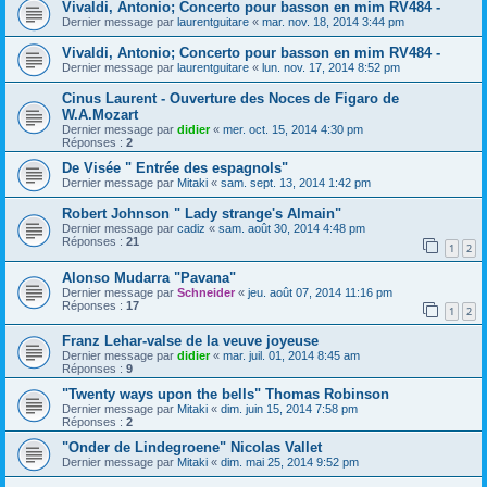
Vivaldi, Antonio; Concerto pour basson en mim RV484 -
Dernier message par
laurentguitare
«
mar. nov. 18, 2014 3:44 pm
Vivaldi, Antonio; Concerto pour basson en mim RV484 -
Dernier message par
laurentguitare
«
lun. nov. 17, 2014 8:52 pm
Cinus Laurent - Ouverture des Noces de Figaro de
W.A.Mozart
Dernier message par
didier
«
mer. oct. 15, 2014 4:30 pm
Réponses :
2
De Visée " Entrée des espagnols"
Dernier message par
Mitaki
«
sam. sept. 13, 2014 1:42 pm
Robert Johnson " Lady strange's Almain"
Dernier message par
cadiz
«
sam. août 30, 2014 4:48 pm
Réponses :
21
1
2
Alonso Mudarra "Pavana"
Dernier message par
Schneider
«
jeu. août 07, 2014 11:16 pm
Réponses :
17
1
2
Franz Lehar-valse de la veuve joyeuse
Dernier message par
didier
«
mar. juil. 01, 2014 8:45 am
Réponses :
9
"Twenty ways upon the bells" Thomas Robinson
Dernier message par
Mitaki
«
dim. juin 15, 2014 7:58 pm
Réponses :
2
"Onder de Lindegroene" Nicolas Vallet
Dernier message par
Mitaki
«
dim. mai 25, 2014 9:52 pm