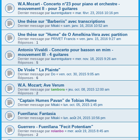
W.A.Mozart - Concerto n°23 pour piano et orchestre -
mouvement II - pour 3 guitares
Dernier message par
laurentguitare
«
mar. févr. 23, 2016 10:16 pm
Une thèse sur "Barberiis" avec transcriptions
Dernier message par
Mitaki
«
sam. janv. 16, 2016 10:52 am
Une thèse sur "Hume" de O Amelkina-Vera avec partition
Dernier message par
PRIVET Francis
«
ven. janv. 15, 2016 9:27 am
Réponses :
1
Antonio Vivaldi - Concerto pour basson en mim -
mouvement III - 4 guitares
Dernier message par
laurentguitare
«
mer. nov. 18, 2015 9:26 am
Réponses :
5
De Visée " La Plainte"
Dernier message par
Do
«
ven. oct. 30, 2015 9:05 am
Réponses :
6
W.A. Mozart; Ave Verum
Dernier message par
tambora
«
jeu. oct. 08, 2015 12:00 am
Réponses :
2
"Captain Humes Pavan" de Tobias Hume
Dernier message par
Mitaki
«
lun. oct. 05, 2015 1:45 pm
Fuenllana: Fantasia
Dernier message par
Mitaki
«
lun. août 24, 2015 10:56 pm
Guerrero - Fuenllana "Fecit Potentiam"
Dernier message par
rolanbo
«
mer. août 19, 2015 8:45 am
Réponses :
2