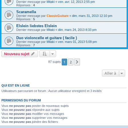
Dernier message par
Mitaki
«
ven. avr. 12, 2013 2:55 pm
Réponses :
4
Scaramella
Dernier message par
ClassicGuitare
«
dim. mars 31, 2013 12:10 pm
Réponses :
5
Elslein liebstes Elslein
Dernier message par
Mitaki
«
dim. mars 24, 2013 8:33 pm
Duo violoncelle et guitare ( facile )
Dernier message par
Mitaki
«
ven. mars 01, 2013 5:09 pm
Réponses :
7
Nouveau sujet
1
2
Suivante
87 sujets
Aller à
QUI EST EN LIGNE
Utilisateurs parcourant ce forum : Aucun utilisateur enregistré et 3 invités
PERMISSIONS DU FORUM
Vous
ne pouvez pas
poster de nouveaux sujets
Vous
ne pouvez pas
répondre aux sujets
Vous
ne pouvez pas
modifier vos messages
Vous
ne pouvez pas
supprimer vos messages
Vous
ne pouvez pas
joindre des fichiers