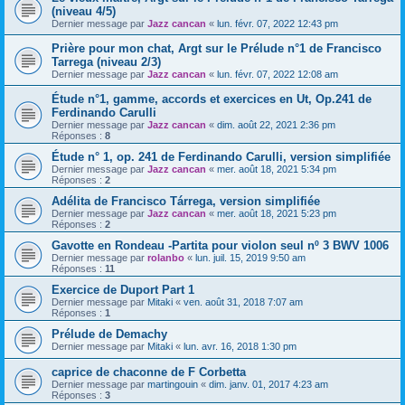
(niveau 4/5)
Dernier message par
Jazz cancan
«
lun. févr. 07, 2022 12:43 pm
Prière pour mon chat, Argt sur le Prélude n°1 de Francisco
Tarrega (niveau 2/3)
Dernier message par
Jazz cancan
«
lun. févr. 07, 2022 12:08 am
Étude n°1, gamme, accords et exercices en Ut, Op.241 de
Ferdinando Carulli
Dernier message par
Jazz cancan
«
dim. août 22, 2021 2:36 pm
Réponses :
8
Étude n° 1, op. 241 de Ferdinando Carulli, version simplifiée
Dernier message par
Jazz cancan
«
mer. août 18, 2021 5:34 pm
Réponses :
2
Adélita de Francisco Tárrega, version simplifiée
Dernier message par
Jazz cancan
«
mer. août 18, 2021 5:23 pm
Réponses :
2
Gavotte en Rondeau -Partita pour violon seul nº 3 BWV 1006
Dernier message par
rolanbo
«
lun. juil. 15, 2019 9:50 am
Réponses :
11
Exercice de Duport Part 1
Dernier message par
Mitaki
«
ven. août 31, 2018 7:07 am
Réponses :
1
Prélude de Demachy
Dernier message par
Mitaki
«
lun. avr. 16, 2018 1:30 pm
caprice de chaconne de F Corbetta
Dernier message par
martingouin
«
dim. janv. 01, 2017 4:23 am
Réponses :
3