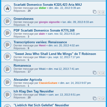
Scarlatti Domenico Sonate K32/L423 Aria MAJ
Dernier message par
didier
«
dim. déc. 22, 2013 9:39 am
Réponses :
29
1
2
Greensleeves
Dernier message par
giorgio signorile
«
lun. déc. 09, 2013 8:33 am
Réponses :
6
PDF Scarlatti Domenico Sonate K77/L168
Dernier message par
alain
«
sam. nov. 02, 2013 9:21 pm
Réponses :
3
Transcriptions variées: Renaissance
Dernier message par
Henri
«
dim. oct. 20, 2013 4:02 am
Réponses :
9
"Sweet Jesu Who Shall Lend Me Wings" de T Robinson
Dernier message par
Mitaki
«
jeu. sept. 12, 2013 7:17 pm
Réponses :
5
Romanesca
Dernier message par
Mitaki
«
dim. mai 12, 2013 7:41 am
Réponses :
17
1
2
Alexander Agricola
Dernier message par
ClassicGuitare
«
dim. avr. 14, 2013 9:07 pm
Réponses :
1
Ich Klag Den Tag Neusidler
Dernier message par
Mitaki
«
sam. avr. 13, 2013 8:51 pm
Réponses :
20
1
2
"Lieblich Hat Sich Gefellet" Neusidler