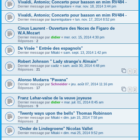
Vivaldi, Antonio; Concerto pour basson en mim RV484 -
Dernier message par
laurentguitare
«
mar. nov. 18, 2014 3:44 pm
Vivaldi, Antonio; Concerto pour basson en mim RV484 -
Dernier message par
laurentguitare
«
lun. nov. 17, 2014 8:52 pm
Cinus Laurent - Ouverture des Noces de Figaro de
W.A.Mozart
Dernier message par
didier
«
mer. oct. 15, 2014 4:30 pm
Réponses :
2
De Visée " Entrée des espagnols"
Dernier message par
Mitaki
«
sam. sept. 13, 2014 1:42 pm
Robert Johnson " Lady strange's Almain"
Dernier message par
cadiz
«
sam. août 30, 2014 4:48 pm
Réponses :
21
1
2
Alonso Mudarra "Pavana"
Dernier message par
Schneider
«
jeu. août 07, 2014 11:16 pm
Réponses :
17
1
2
Franz Lehar-valse de la veuve joyeuse
Dernier message par
didier
«
mar. juil. 01, 2014 8:45 am
Réponses :
9
"Twenty ways upon the bells" Thomas Robinson
Dernier message par
Mitaki
«
dim. juin 15, 2014 7:58 pm
Réponses :
2
"Onder de Lindegroene" Nicolas Vallet
Dernier message par
Mitaki
«
dim. mai 25, 2014 9:52 pm