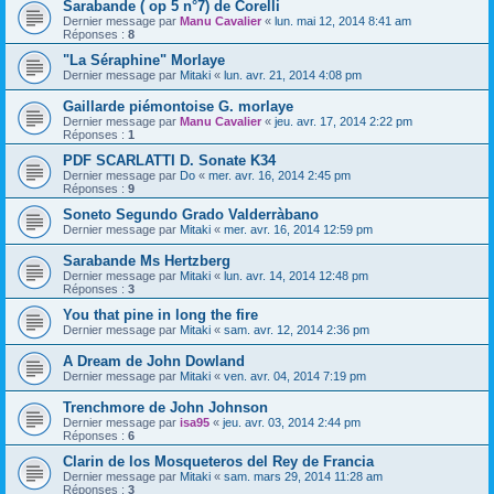
Sarabande ( op 5 n°7) de Corelli
Dernier message par
Manu Cavalier
«
lun. mai 12, 2014 8:41 am
Réponses :
8
"La Séraphine" Morlaye
Dernier message par
Mitaki
«
lun. avr. 21, 2014 4:08 pm
Gaillarde piémontoise G. morlaye
Dernier message par
Manu Cavalier
«
jeu. avr. 17, 2014 2:22 pm
Réponses :
1
PDF SCARLATTI D. Sonate K34
Dernier message par
Do
«
mer. avr. 16, 2014 2:45 pm
Réponses :
9
Soneto Segundo Grado Valderràbano
Dernier message par
Mitaki
«
mer. avr. 16, 2014 12:59 pm
Sarabande Ms Hertzberg
Dernier message par
Mitaki
«
lun. avr. 14, 2014 12:48 pm
Réponses :
3
You that pine in long the fire
Dernier message par
Mitaki
«
sam. avr. 12, 2014 2:36 pm
A Dream de John Dowland
Dernier message par
Mitaki
«
ven. avr. 04, 2014 7:19 pm
Trenchmore de John Johnson
Dernier message par
isa95
«
jeu. avr. 03, 2014 2:44 pm
Réponses :
6
Clarin de los Mosqueteros del Rey de Francia
Dernier message par
Mitaki
«
sam. mars 29, 2014 11:28 am
Réponses :
3