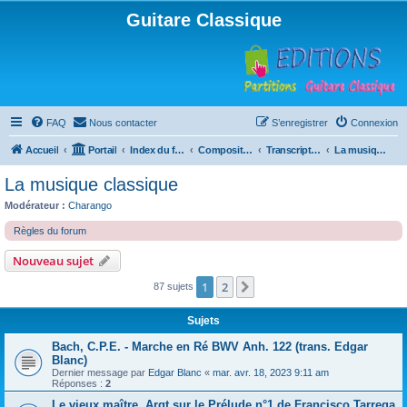
Guitare Classique
FAQ
Nous contacter
S’enregistrer
Connexion
Accueil
Portail
Index du forum
Compositions
Transcriptions et arrangements
La musique classique
La musique classique
Modérateur :
Charango
Règles du forum
Nouveau sujet
1
2
Suivante
87 sujets
Sujets
Bach, C.P.E. - Marche en Ré BWV Anh. 122 (trans. Edgar
Blanc)
Dernier message par
Edgar Blanc
«
mar. avr. 18, 2023 9:11 am
Réponses :
2
Le vieux maître, Argt sur le Prélude n°1 de Francisco Tarrega