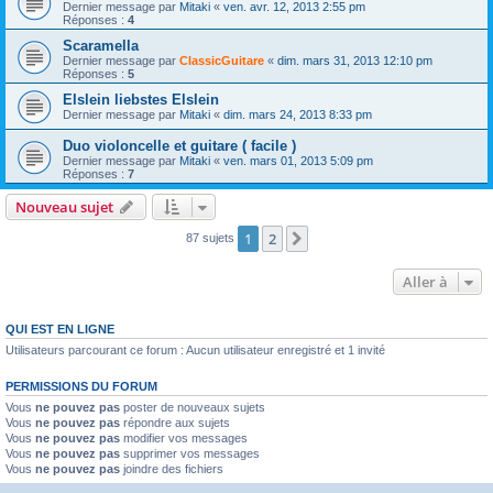
Dernier message par
Mitaki
«
ven. avr. 12, 2013 2:55 pm
Réponses :
4
Scaramella
Dernier message par
ClassicGuitare
«
dim. mars 31, 2013 12:10 pm
Réponses :
5
Elslein liebstes Elslein
Dernier message par
Mitaki
«
dim. mars 24, 2013 8:33 pm
Duo violoncelle et guitare ( facile )
Dernier message par
Mitaki
«
ven. mars 01, 2013 5:09 pm
Réponses :
7
Nouveau sujet
1
2
Suivante
87 sujets
Aller à
QUI EST EN LIGNE
Utilisateurs parcourant ce forum : Aucun utilisateur enregistré et 1 invité
PERMISSIONS DU FORUM
Vous
ne pouvez pas
poster de nouveaux sujets
Vous
ne pouvez pas
répondre aux sujets
Vous
ne pouvez pas
modifier vos messages
Vous
ne pouvez pas
supprimer vos messages
Vous
ne pouvez pas
joindre des fichiers