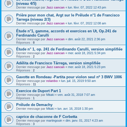
(niveau 4/5)
Dernier message par
Jazz cancan
«
lun. févr. 07, 2022 12:43 pm
Prière pour mon chat, Argt sur le Prélude n°1 de Francisco
Tarrega (niveau 2/3)
Dernier message par
Jazz cancan
«
lun. févr. 07, 2022 12:08 am
Étude n°1, gamme, accords et exercices en Ut, Op.241 de
Ferdinando Carulli
Dernier message par
Jazz cancan
«
dim. août 22, 2021 2:36 pm
Réponses :
8
Étude n° 1, op. 241 de Ferdinando Carulli, version simplifiée
Dernier message par
Jazz cancan
«
mer. août 18, 2021 5:34 pm
Réponses :
2
Adélita de Francisco Tárrega, version simplifiée
Dernier message par
Jazz cancan
«
mer. août 18, 2021 5:23 pm
Réponses :
2
Gavotte en Rondeau -Partita pour violon seul nº 3 BWV 1006
Dernier message par
rolanbo
«
lun. juil. 15, 2019 9:50 am
Réponses :
11
Exercice de Duport Part 1
Dernier message par
Mitaki
«
ven. août 31, 2018 7:07 am
Réponses :
1
Prélude de Demachy
Dernier message par
Mitaki
«
lun. avr. 16, 2018 1:30 pm
caprice de chaconne de F Corbetta
Dernier message par
martingouin
«
dim. janv. 01, 2017 4:23 am
Réponses :
3