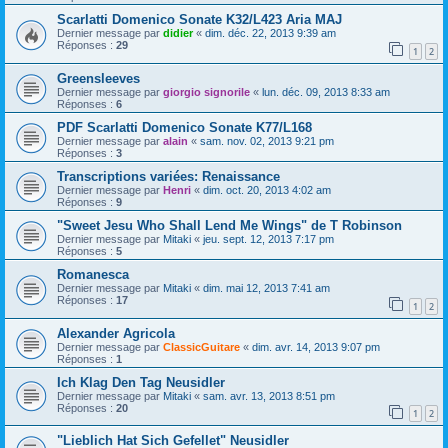
Scarlatti Domenico Sonate K32/L423 Aria MAJ
Dernier message par
didier
«
dim. déc. 22, 2013 9:39 am
Réponses :
29
1
2
Greensleeves
Dernier message par
giorgio signorile
«
lun. déc. 09, 2013 8:33 am
Réponses :
6
PDF Scarlatti Domenico Sonate K77/L168
Dernier message par
alain
«
sam. nov. 02, 2013 9:21 pm
Réponses :
3
Transcriptions variées: Renaissance
Dernier message par
Henri
«
dim. oct. 20, 2013 4:02 am
Réponses :
9
"Sweet Jesu Who Shall Lend Me Wings" de T Robinson
Dernier message par
Mitaki
«
jeu. sept. 12, 2013 7:17 pm
Réponses :
5
Romanesca
Dernier message par
Mitaki
«
dim. mai 12, 2013 7:41 am
Réponses :
17
1
2
Alexander Agricola
Dernier message par
ClassicGuitare
«
dim. avr. 14, 2013 9:07 pm
Réponses :
1
Ich Klag Den Tag Neusidler
Dernier message par
Mitaki
«
sam. avr. 13, 2013 8:51 pm
Réponses :
20
1
2
"Lieblich Hat Sich Gefellet" Neusidler