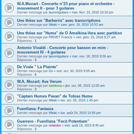
W.A.Mozart - Concerto n°23 pour piano et orchestre -
mouvement II - pour 3 guitares
Dernier message par
laurentguitare
«
mar. févr. 23, 2016 10:16 pm
Une thèse sur "Barberiis" avec transcriptions
Dernier message par
Mitaki
«
sam. janv. 16, 2016 10:52 am
Une thèse sur "Hume" de O Amelkina-Vera avec partition
Dernier message par
PRIVET Francis
«
ven. janv. 15, 2016 9:27 am
Réponses :
1
Antonio Vivaldi - Concerto pour basson en mim -
mouvement III - 4 guitares
Dernier message par
laurentguitare
«
mer. nov. 18, 2015 9:26 am
Réponses :
5
De Visée " La Plainte"
Dernier message par
Do
«
ven. oct. 30, 2015 9:05 am
Réponses :
6
W.A. Mozart; Ave Verum
Dernier message par
tambora
«
jeu. oct. 08, 2015 12:00 am
Réponses :
2
"Captain Humes Pavan" de Tobias Hume
Dernier message par
Mitaki
«
lun. oct. 05, 2015 1:45 pm
Fuenllana: Fantasia
Dernier message par
Mitaki
«
lun. août 24, 2015 10:56 pm
Guerrero - Fuenllana "Fecit Potentiam"
Dernier message par
rolanbo
«
mer. août 19, 2015 8:45 am
Réponses :
2