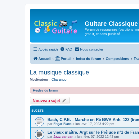
Guitare Classique
Forum de ressources (partitions, mu
gratuit, et sans publicité.
Accès rapide
FAQ
Nous contacter
Accueil
Portail
Index du forum
Compositions
Tra
La musique classique
Modérateur :
Charango
Règles du forum
Nouveau sujet
SUJETS
Bach, C.P.E. - Marche en Ré BWV Anh. 122 (tran
par
Edgar Blanc
»
lun. avr. 17, 2023 4:22 pm
Le vieux maître, Argt sur le Prélude n°1 de Fran
par
Jazz cancan
»
lun. févr. 07, 2022 12:43 pm