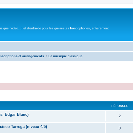
sique, vidéo…) et d'entraide pour les guitaristes francophones, entièrement
nscriptions et arrangements
La musique classique
RÉPONSES
s. Edgar Blanc)
R
2
é
cisco Tarrega (niveau 4/5)
R
0
p