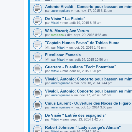
Antonio Vivaldi - Concerto pour basson en mim 
par
laurentguitare
»
mar. nov. 17, 2015 3:11 pm
De Visée " La Plainte"
par
Mitaki
»
mer. août 19, 2015 8:45 am
W.A. Mozart; Ave Verum
par
tambora
»
dim. sept. 20, 2015 8:35 am
"Captain Humes Pavan" de Tobias Hume
par
Mitaki
»
lun. oct. 05, 2015 1:45 pm
Fuenllana: Fantasia
par
Mitaki
»
lun. août 24, 2015 10:56 pm
Guerrero - Fuenllana "Fecit Potentiam"
par
Mitaki
»
mar. août 18, 2015 1:20 pm
Vivaldi, Antonio; Concerto pour basson en mi
par
laurentguitare
»
mar. nov. 18, 2014 3:44 pm
Vivaldi, Antonio; Concerto pour basson en mi
par
laurentguitare
»
lun. nov. 17, 2014 8:52 pm
Cinus Laurent - Ouverture des Noces de Figaro
par
laurentguitare
»
mer. oct. 15, 2014 3:00 pm
De Visée " Entrée des espagnols"
par
Mitaki
»
sam. sept. 13, 2014 1:42 pm
Robert Johnson " Lady strange's Almain"
par
Mitaki
»
mar. août 26, 2014 1:20 pm