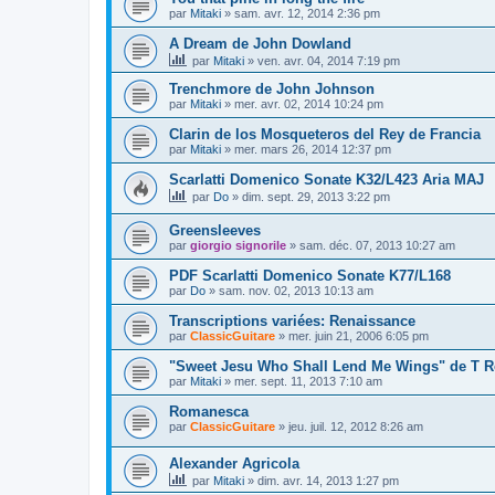
par
Mitaki
»
sam. avr. 12, 2014 2:36 pm
A Dream de John Dowland
par
Mitaki
»
ven. avr. 04, 2014 7:19 pm
Trenchmore de John Johnson
par
Mitaki
»
mer. avr. 02, 2014 10:24 pm
Clarin de los Mosqueteros del Rey de Francia
par
Mitaki
»
mer. mars 26, 2014 12:37 pm
Scarlatti Domenico Sonate K32/L423 Aria MAJ
par
Do
»
dim. sept. 29, 2013 3:22 pm
Greensleeves
par
giorgio signorile
»
sam. déc. 07, 2013 10:27 am
PDF Scarlatti Domenico Sonate K77/L168
par
Do
»
sam. nov. 02, 2013 10:13 am
Transcriptions variées: Renaissance
par
ClassicGuitare
»
mer. juin 21, 2006 6:05 pm
"Sweet Jesu Who Shall Lend Me Wings" de T 
par
Mitaki
»
mer. sept. 11, 2013 7:10 am
Romanesca
par
ClassicGuitare
»
jeu. juil. 12, 2012 8:26 am
Alexander Agricola
par
Mitaki
»
dim. avr. 14, 2013 1:27 pm