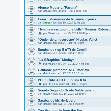
Alonso Mudarra "Pavana"
par
Mitaki
»
mar. août 05, 2014 10:06 am
Franz Lehar-valse de la veuve joyeuse
par
didier
»
lun. juin 30, 2014 11:56 am
"Twenty ways upon the bells" Thomas Robinso
par
Mitaki
»
jeu. mai 29, 2014 10:40 pm
"Onder de Lindegroene" Nicolas Vallet
par
Mitaki
»
dim. mai 25, 2014 9:52 pm
Sarabande ( op 5 n°7) de Corelli
par
Mitaki
»
ven. mai 02, 2014 9:38 pm
"La Séraphine" Morlaye
par
Mitaki
»
lun. avr. 21, 2014 4:08 pm
Gaillarde piémontoise G. morlaye
par
Mitaki
»
jeu. avr. 17, 2014 2:16 pm
PDF SCARLATTI D. Sonate K34
par
Do
»
lun. mars 31, 2014 1:33 pm
Soneto Segundo Grado Valderràbano
par
Mitaki
»
mer. avr. 16, 2014 12:59 pm
Sarabande Ms Hertzberg
par
Mitaki
»
dim. avr. 13, 2014 8:18 pm
You that pine in long the fire