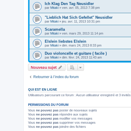
Ich Klag Den Tag Neusidler
par
Mitaki
»
ven. avr. 05, 2013 7:38 pm
"Lieblich Hat Sich Gefellet" Neusidler
par
Mitaki
»
jeu. avr. 11, 2013 10:31 pm
Scaramella
par
Mitaki
»
ven. mars 29, 2013 11:14 pm
Elslein liebstes Elslein
par
Mitaki
»
dim. mars 24, 2013 8:33 pm
Duo violoncelle et guitare ( facile )
par
Mitaki
»
dim. févr. 24, 2013 11:43 am
Nouveau sujet
Retourner à l’index du forum
QUI EST EN LIGNE
Utilisateurs parcourant ce forum : Aucun utilisateur enregistré et 3 invités
PERMISSIONS DU FORUM
Vous
ne pouvez pas
poster de nouveaux sujets
Vous
ne pouvez pas
répondre aux sujets
Vous
ne pouvez pas
modifier vos messages
Vous
ne pouvez pas
supprimer vos messages
Vous
ne pouvez pas
joindre des fichiers