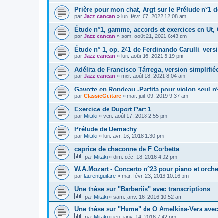
Prière pour mon chat, Argt sur le Prélude n°1 d
par
Jazz cancan
»
lun. févr. 07, 2022 12:08 am
Étude n°1, gamme, accords et exercices en Ut, 
par
Jazz cancan
»
sam. août 21, 2021 6:43 am
Étude n° 1, op. 241 de Ferdinando Carulli, vers
par
Jazz cancan
»
lun. août 16, 2021 3:19 pm
Adélita de Francisco Tárrega, version simplifié
par
Jazz cancan
»
mer. août 18, 2021 8:04 am
Gavotte en Rondeau -Partita pour violon seul 
par
ClassicGuitare
»
mar. juil. 09, 2019 9:37 am
Exercice de Duport Part 1
par
Mitaki
»
ven. août 17, 2018 2:55 pm
Prélude de Demachy
par
Mitaki
»
lun. avr. 16, 2018 1:30 pm
caprice de chaconne de F Corbetta
par
Mitaki
»
dim. déc. 18, 2016 4:02 pm
W.A.Mozart - Concerto n°23 pour piano et orche
par
laurentguitare
»
mar. févr. 23, 2016 10:16 pm
Une thèse sur "Barberiis" avec transcriptions
par
Mitaki
»
sam. janv. 16, 2016 10:52 am
Une thèse sur "Hume" de O Amelkina-Vera avec 
par
Mitaki
»
jeu. janv. 14, 2016 7:42 pm