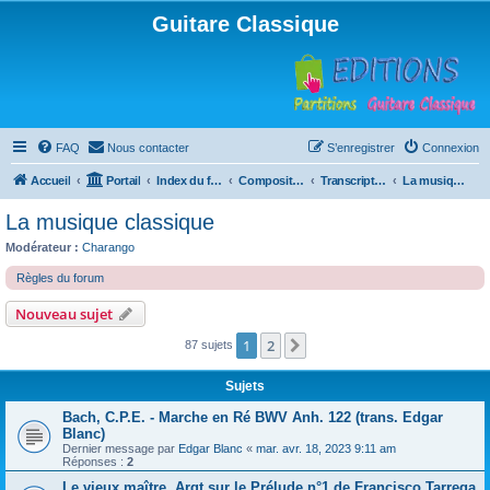
Guitare Classique
FAQ
Nous contacter
S’enregistrer
Connexion
Accueil
Portail
Index du forum
Compositions
Transcriptions et arrangements
La musique classique
La musique classique
Modérateur :
Charango
Règles du forum
Nouveau sujet
1
2
Suivante
87 sujets
Sujets
Bach, C.P.E. - Marche en Ré BWV Anh. 122 (trans. Edgar
Blanc)
Dernier message par
Edgar Blanc
«
mar. avr. 18, 2023 9:11 am
Réponses :
2
Le vieux maître, Argt sur le Prélude n°1 de Francisco Tarrega