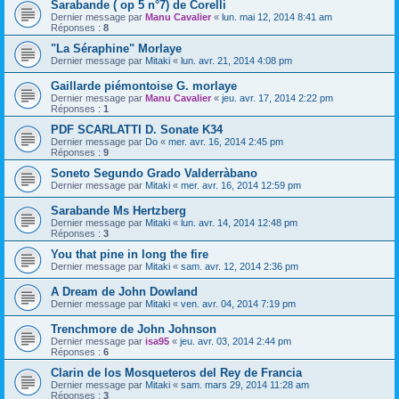
Sarabande ( op 5 n°7) de Corelli
Dernier message par
Manu Cavalier
«
lun. mai 12, 2014 8:41 am
Réponses :
8
"La Séraphine" Morlaye
Dernier message par
Mitaki
«
lun. avr. 21, 2014 4:08 pm
Gaillarde piémontoise G. morlaye
Dernier message par
Manu Cavalier
«
jeu. avr. 17, 2014 2:22 pm
Réponses :
1
PDF SCARLATTI D. Sonate K34
Dernier message par
Do
«
mer. avr. 16, 2014 2:45 pm
Réponses :
9
Soneto Segundo Grado Valderràbano
Dernier message par
Mitaki
«
mer. avr. 16, 2014 12:59 pm
Sarabande Ms Hertzberg
Dernier message par
Mitaki
«
lun. avr. 14, 2014 12:48 pm
Réponses :
3
You that pine in long the fire
Dernier message par
Mitaki
«
sam. avr. 12, 2014 2:36 pm
A Dream de John Dowland
Dernier message par
Mitaki
«
ven. avr. 04, 2014 7:19 pm
Trenchmore de John Johnson
Dernier message par
isa95
«
jeu. avr. 03, 2014 2:44 pm
Réponses :
6
Clarin de los Mosqueteros del Rey de Francia
Dernier message par
Mitaki
«
sam. mars 29, 2014 11:28 am
Réponses :
3