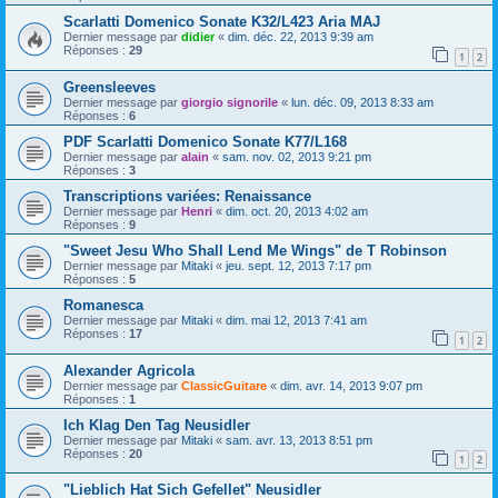
Scarlatti Domenico Sonate K32/L423 Aria MAJ
Dernier message par
didier
«
dim. déc. 22, 2013 9:39 am
Réponses :
29
1
2
Greensleeves
Dernier message par
giorgio signorile
«
lun. déc. 09, 2013 8:33 am
Réponses :
6
PDF Scarlatti Domenico Sonate K77/L168
Dernier message par
alain
«
sam. nov. 02, 2013 9:21 pm
Réponses :
3
Transcriptions variées: Renaissance
Dernier message par
Henri
«
dim. oct. 20, 2013 4:02 am
Réponses :
9
"Sweet Jesu Who Shall Lend Me Wings" de T Robinson
Dernier message par
Mitaki
«
jeu. sept. 12, 2013 7:17 pm
Réponses :
5
Romanesca
Dernier message par
Mitaki
«
dim. mai 12, 2013 7:41 am
Réponses :
17
1
2
Alexander Agricola
Dernier message par
ClassicGuitare
«
dim. avr. 14, 2013 9:07 pm
Réponses :
1
Ich Klag Den Tag Neusidler
Dernier message par
Mitaki
«
sam. avr. 13, 2013 8:51 pm
Réponses :
20
1
2
"Lieblich Hat Sich Gefellet" Neusidler