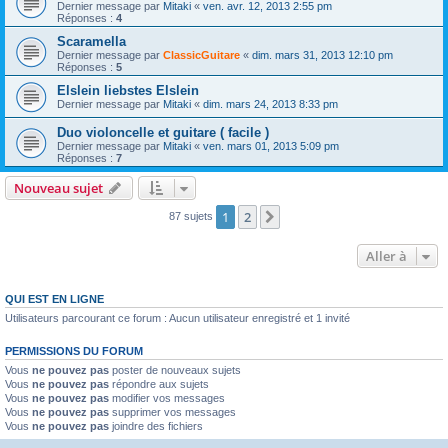
Dernier message par
Mitaki
«
ven. avr. 12, 2013 2:55 pm
Réponses :
4
Scaramella
Dernier message par
ClassicGuitare
«
dim. mars 31, 2013 12:10 pm
Réponses :
5
Elslein liebstes Elslein
Dernier message par
Mitaki
«
dim. mars 24, 2013 8:33 pm
Duo violoncelle et guitare ( facile )
Dernier message par
Mitaki
«
ven. mars 01, 2013 5:09 pm
Réponses :
7
Nouveau sujet
1
2
Suivante
87 sujets
Aller à
QUI EST EN LIGNE
Utilisateurs parcourant ce forum : Aucun utilisateur enregistré et 1 invité
PERMISSIONS DU FORUM
Vous
ne pouvez pas
poster de nouveaux sujets
Vous
ne pouvez pas
répondre aux sujets
Vous
ne pouvez pas
modifier vos messages
Vous
ne pouvez pas
supprimer vos messages
Vous
ne pouvez pas
joindre des fichiers