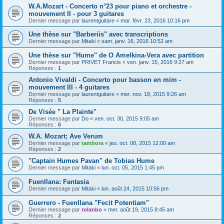
W.A.Mozart - Concerto n°23 pour piano et orchestre -
mouvement II - pour 3 guitares
Dernier message par
laurentguitare
«
mar. févr. 23, 2016 10:16 pm
Une thèse sur "Barberiis" avec transcriptions
Dernier message par
Mitaki
«
sam. janv. 16, 2016 10:52 am
Une thèse sur "Hume" de O Amelkina-Vera avec partition
Dernier message par
PRIVET Francis
«
ven. janv. 15, 2016 9:27 am
Réponses :
1
Antonio Vivaldi - Concerto pour basson en mim -
mouvement III - 4 guitares
Dernier message par
laurentguitare
«
mer. nov. 18, 2015 9:26 am
Réponses :
5
De Visée " La Plainte"
Dernier message par
Do
«
ven. oct. 30, 2015 9:05 am
Réponses :
6
W.A. Mozart; Ave Verum
Dernier message par
tambora
«
jeu. oct. 08, 2015 12:00 am
Réponses :
2
"Captain Humes Pavan" de Tobias Hume
Dernier message par
Mitaki
«
lun. oct. 05, 2015 1:45 pm
Fuenllana: Fantasia
Dernier message par
Mitaki
«
lun. août 24, 2015 10:56 pm
Guerrero - Fuenllana "Fecit Potentiam"
Dernier message par
rolanbo
«
mer. août 19, 2015 8:45 am
Réponses :
2