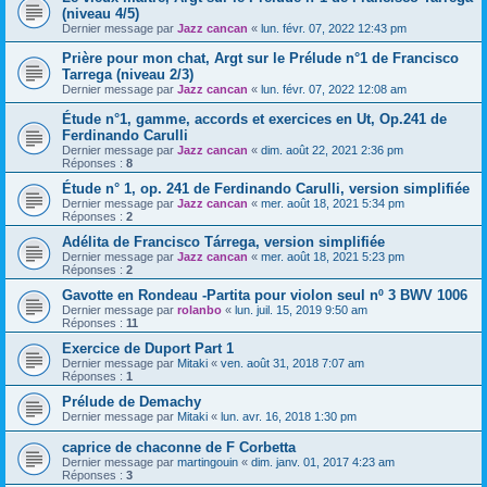
(niveau 4/5)
Dernier message par
Jazz cancan
«
lun. févr. 07, 2022 12:43 pm
Prière pour mon chat, Argt sur le Prélude n°1 de Francisco
Tarrega (niveau 2/3)
Dernier message par
Jazz cancan
«
lun. févr. 07, 2022 12:08 am
Étude n°1, gamme, accords et exercices en Ut, Op.241 de
Ferdinando Carulli
Dernier message par
Jazz cancan
«
dim. août 22, 2021 2:36 pm
Réponses :
8
Étude n° 1, op. 241 de Ferdinando Carulli, version simplifiée
Dernier message par
Jazz cancan
«
mer. août 18, 2021 5:34 pm
Réponses :
2
Adélita de Francisco Tárrega, version simplifiée
Dernier message par
Jazz cancan
«
mer. août 18, 2021 5:23 pm
Réponses :
2
Gavotte en Rondeau -Partita pour violon seul nº 3 BWV 1006
Dernier message par
rolanbo
«
lun. juil. 15, 2019 9:50 am
Réponses :
11
Exercice de Duport Part 1
Dernier message par
Mitaki
«
ven. août 31, 2018 7:07 am
Réponses :
1
Prélude de Demachy
Dernier message par
Mitaki
«
lun. avr. 16, 2018 1:30 pm
caprice de chaconne de F Corbetta
Dernier message par
martingouin
«
dim. janv. 01, 2017 4:23 am
Réponses :
3