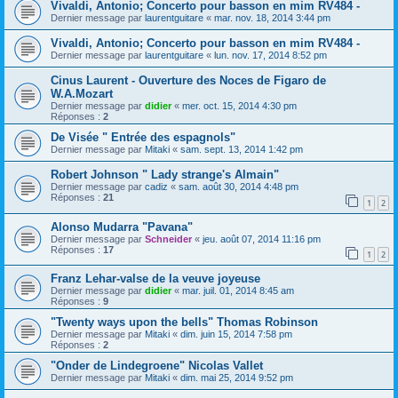
Vivaldi, Antonio; Concerto pour basson en mim RV484 -
Dernier message par
laurentguitare
«
mar. nov. 18, 2014 3:44 pm
Vivaldi, Antonio; Concerto pour basson en mim RV484 -
Dernier message par
laurentguitare
«
lun. nov. 17, 2014 8:52 pm
Cinus Laurent - Ouverture des Noces de Figaro de
W.A.Mozart
Dernier message par
didier
«
mer. oct. 15, 2014 4:30 pm
Réponses :
2
De Visée " Entrée des espagnols"
Dernier message par
Mitaki
«
sam. sept. 13, 2014 1:42 pm
Robert Johnson " Lady strange's Almain"
Dernier message par
cadiz
«
sam. août 30, 2014 4:48 pm
Réponses :
21
1
2
Alonso Mudarra "Pavana"
Dernier message par
Schneider
«
jeu. août 07, 2014 11:16 pm
Réponses :
17
1
2
Franz Lehar-valse de la veuve joyeuse
Dernier message par
didier
«
mar. juil. 01, 2014 8:45 am
Réponses :
9
"Twenty ways upon the bells" Thomas Robinson
Dernier message par
Mitaki
«
dim. juin 15, 2014 7:58 pm
Réponses :
2
"Onder de Lindegroene" Nicolas Vallet
Dernier message par
Mitaki
«
dim. mai 25, 2014 9:52 pm