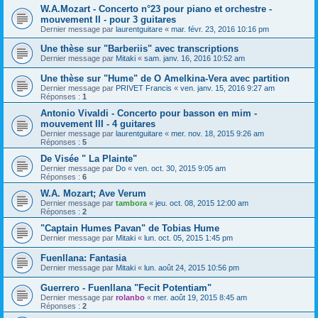
W.A.Mozart - Concerto n°23 pour piano et orchestre -
mouvement II - pour 3 guitares
Dernier message par
laurentguitare
«
mar. févr. 23, 2016 10:16 pm
Une thèse sur "Barberiis" avec transcriptions
Dernier message par
Mitaki
«
sam. janv. 16, 2016 10:52 am
Une thèse sur "Hume" de O Amelkina-Vera avec partition
Dernier message par
PRIVET Francis
«
ven. janv. 15, 2016 9:27 am
Réponses :
1
Antonio Vivaldi - Concerto pour basson en mim -
mouvement III - 4 guitares
Dernier message par
laurentguitare
«
mer. nov. 18, 2015 9:26 am
Réponses :
5
De Visée " La Plainte"
Dernier message par
Do
«
ven. oct. 30, 2015 9:05 am
Réponses :
6
W.A. Mozart; Ave Verum
Dernier message par
tambora
«
jeu. oct. 08, 2015 12:00 am
Réponses :
2
"Captain Humes Pavan" de Tobias Hume
Dernier message par
Mitaki
«
lun. oct. 05, 2015 1:45 pm
Fuenllana: Fantasia
Dernier message par
Mitaki
«
lun. août 24, 2015 10:56 pm
Guerrero - Fuenllana "Fecit Potentiam"
Dernier message par
rolanbo
«
mer. août 19, 2015 8:45 am
Réponses :
2