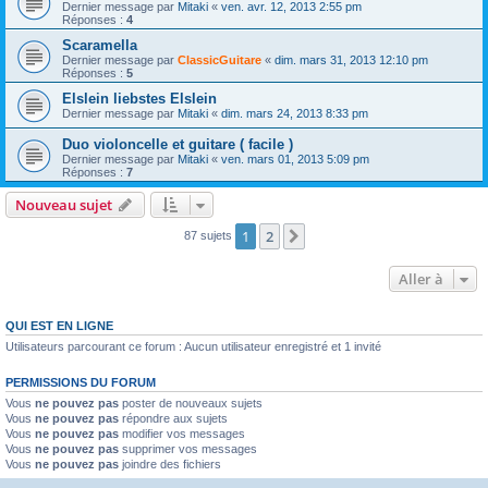
Dernier message par
Mitaki
«
ven. avr. 12, 2013 2:55 pm
Réponses :
4
Scaramella
Dernier message par
ClassicGuitare
«
dim. mars 31, 2013 12:10 pm
Réponses :
5
Elslein liebstes Elslein
Dernier message par
Mitaki
«
dim. mars 24, 2013 8:33 pm
Duo violoncelle et guitare ( facile )
Dernier message par
Mitaki
«
ven. mars 01, 2013 5:09 pm
Réponses :
7
Nouveau sujet
1
2
Suivante
87 sujets
Aller à
QUI EST EN LIGNE
Utilisateurs parcourant ce forum : Aucun utilisateur enregistré et 1 invité
PERMISSIONS DU FORUM
Vous
ne pouvez pas
poster de nouveaux sujets
Vous
ne pouvez pas
répondre aux sujets
Vous
ne pouvez pas
modifier vos messages
Vous
ne pouvez pas
supprimer vos messages
Vous
ne pouvez pas
joindre des fichiers