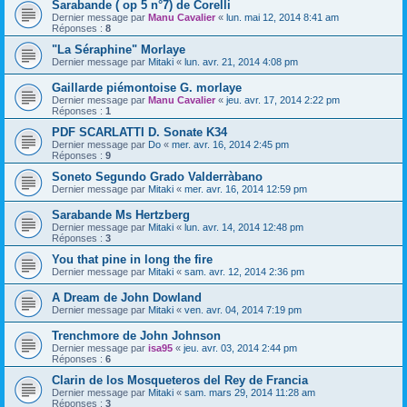
Sarabande ( op 5 n°7) de Corelli
Dernier message par
Manu Cavalier
«
lun. mai 12, 2014 8:41 am
Réponses :
8
"La Séraphine" Morlaye
Dernier message par
Mitaki
«
lun. avr. 21, 2014 4:08 pm
Gaillarde piémontoise G. morlaye
Dernier message par
Manu Cavalier
«
jeu. avr. 17, 2014 2:22 pm
Réponses :
1
PDF SCARLATTI D. Sonate K34
Dernier message par
Do
«
mer. avr. 16, 2014 2:45 pm
Réponses :
9
Soneto Segundo Grado Valderràbano
Dernier message par
Mitaki
«
mer. avr. 16, 2014 12:59 pm
Sarabande Ms Hertzberg
Dernier message par
Mitaki
«
lun. avr. 14, 2014 12:48 pm
Réponses :
3
You that pine in long the fire
Dernier message par
Mitaki
«
sam. avr. 12, 2014 2:36 pm
A Dream de John Dowland
Dernier message par
Mitaki
«
ven. avr. 04, 2014 7:19 pm
Trenchmore de John Johnson
Dernier message par
isa95
«
jeu. avr. 03, 2014 2:44 pm
Réponses :
6
Clarin de los Mosqueteros del Rey de Francia
Dernier message par
Mitaki
«
sam. mars 29, 2014 11:28 am
Réponses :
3