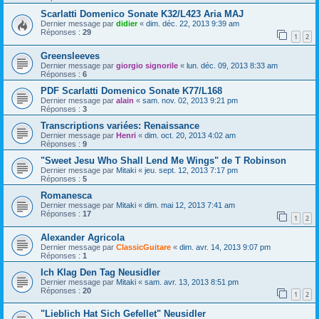
Scarlatti Domenico Sonate K32/L423 Aria MAJ
Dernier message par
didier
«
dim. déc. 22, 2013 9:39 am
Réponses :
29
1
2
Greensleeves
Dernier message par
giorgio signorile
«
lun. déc. 09, 2013 8:33 am
Réponses :
6
PDF Scarlatti Domenico Sonate K77/L168
Dernier message par
alain
«
sam. nov. 02, 2013 9:21 pm
Réponses :
3
Transcriptions variées: Renaissance
Dernier message par
Henri
«
dim. oct. 20, 2013 4:02 am
Réponses :
9
"Sweet Jesu Who Shall Lend Me Wings" de T Robinson
Dernier message par
Mitaki
«
jeu. sept. 12, 2013 7:17 pm
Réponses :
5
Romanesca
Dernier message par
Mitaki
«
dim. mai 12, 2013 7:41 am
Réponses :
17
1
2
Alexander Agricola
Dernier message par
ClassicGuitare
«
dim. avr. 14, 2013 9:07 pm
Réponses :
1
Ich Klag Den Tag Neusidler
Dernier message par
Mitaki
«
sam. avr. 13, 2013 8:51 pm
Réponses :
20
1
2
"Lieblich Hat Sich Gefellet" Neusidler