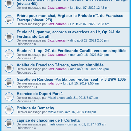
(niveau 4/5)
Dernier message par
Jazz cancan
«
lun. févr. 07, 2022 12:43 pm
Prière pour mon chat, Argt sur le Prélude n°1 de Francisco
Tarrega (niveau 2/3)
Dernier message par
Jazz cancan
«
lun. févr. 07, 2022 12:08 am
Étude n°1, gamme, accords et exercices en Ut, Op.241 de
Ferdinando Carulli
Dernier message par
Jazz cancan
«
dim. août 22, 2021 2:36 pm
Réponses :
8
Étude n° 1, op. 241 de Ferdinando Carulli, version simplifiée
Dernier message par
Jazz cancan
«
mer. août 18, 2021 5:34 pm
Réponses :
2
Adélita de Francisco Tárrega, version simplifiée
Dernier message par
Jazz cancan
«
mer. août 18, 2021 5:23 pm
Réponses :
2
Gavotte en Rondeau -Partita pour violon seul nº 3 BWV 1006
Dernier message par
rolanbo
«
lun. juil. 15, 2019 9:50 am
Réponses :
11
Exercice de Duport Part 1
Dernier message par
Mitaki
«
ven. août 31, 2018 7:07 am
Réponses :
1
Prélude de Demachy
Dernier message par
Mitaki
«
lun. avr. 16, 2018 1:30 pm
caprice de chaconne de F Corbetta
Dernier message par
martingouin
«
dim. janv. 01, 2017 4:23 am
Réponses :
3