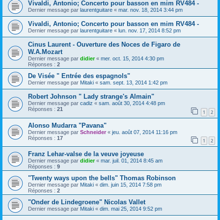
Vivaldi, Antonio; Concerto pour basson en mim RV484 -
Dernier message par
laurentguitare
«
mar. nov. 18, 2014 3:44 pm
Vivaldi, Antonio; Concerto pour basson en mim RV484 -
Dernier message par
laurentguitare
«
lun. nov. 17, 2014 8:52 pm
Cinus Laurent - Ouverture des Noces de Figaro de
W.A.Mozart
Dernier message par
didier
«
mer. oct. 15, 2014 4:30 pm
Réponses :
2
De Visée " Entrée des espagnols"
Dernier message par
Mitaki
«
sam. sept. 13, 2014 1:42 pm
Robert Johnson " Lady strange's Almain"
Dernier message par
cadiz
«
sam. août 30, 2014 4:48 pm
Réponses :
21
1
2
Alonso Mudarra "Pavana"
Dernier message par
Schneider
«
jeu. août 07, 2014 11:16 pm
Réponses :
17
1
2
Franz Lehar-valse de la veuve joyeuse
Dernier message par
didier
«
mar. juil. 01, 2014 8:45 am
Réponses :
9
"Twenty ways upon the bells" Thomas Robinson
Dernier message par
Mitaki
«
dim. juin 15, 2014 7:58 pm
Réponses :
2
"Onder de Lindegroene" Nicolas Vallet
Dernier message par
Mitaki
«
dim. mai 25, 2014 9:52 pm