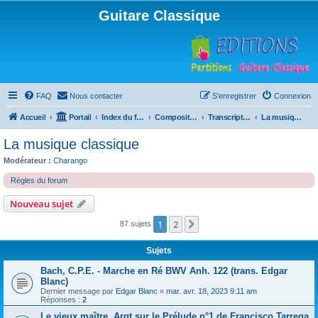
Guitare Classique
FAQ
Nous contacter
S’enregistrer
Connexion
Accueil
Portail
Index du forum
Compositions
Transcriptions et arrangements
La musique classique
La musique classique
Modérateur :
Charango
Règles du forum
Nouveau sujet
1
2
Suivante
87 sujets
Sujets
Bach, C.P.E. - Marche en Ré BWV Anh. 122 (trans. Edgar
Blanc)
Dernier message par
Edgar Blanc
«
mar. avr. 18, 2023 9:11 am
Réponses :
2
Le vieux maître, Argt sur le Prélude n°1 de Francisco Tarrega