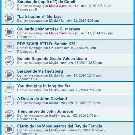
Sarabande ( op 5 n°7) de Corelli
Dernier message par
Manu Cavalier
«
lun. mai 12, 2014 8:41 am
Réponses :
8
"La Séraphine" Morlaye
Dernier message par
Mitaki
«
lun. avr. 21, 2014 4:08 pm
Gaillarde piémontoise G. morlaye
Dernier message par
Manu Cavalier
«
jeu. avr. 17, 2014 2:22 pm
Réponses :
1
PDF SCARLATTI D. Sonate K34
Dernier message par
Do
«
mer. avr. 16, 2014 2:45 pm
Réponses :
9
Soneto Segundo Grado Valderràbano
Dernier message par
Mitaki
«
mer. avr. 16, 2014 12:59 pm
Sarabande Ms Hertzberg
Dernier message par
Mitaki
«
lun. avr. 14, 2014 12:48 pm
Réponses :
3
You that pine in long the fire
Dernier message par
Mitaki
«
sam. avr. 12, 2014 2:36 pm
A Dream de John Dowland
Dernier message par
Mitaki
«
ven. avr. 04, 2014 7:19 pm
Trenchmore de John Johnson
Dernier message par
isa95
«
jeu. avr. 03, 2014 2:44 pm
Réponses :
6
Clarin de los Mosqueteros del Rey de Francia
Dernier message par
Mitaki
«
sam. mars 29, 2014 11:28 am
Réponses :
3