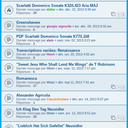
Scarlatti Domenico Sonate K32/L423 Aria MAJ
Dernier message par
didier
«
dim. déc. 22, 2013 9:39 am
Réponses :
29
1
2
Greensleeves
Dernier message par
giorgio signorile
«
lun. déc. 09, 2013 8:33 am
Réponses :
6
PDF Scarlatti Domenico Sonate K77/L168
Dernier message par
alain
«
sam. nov. 02, 2013 9:21 pm
Réponses :
3
Transcriptions variées: Renaissance
Dernier message par
Henri
«
dim. oct. 20, 2013 4:02 am
Réponses :
9
"Sweet Jesu Who Shall Lend Me Wings" de T Robinson
Dernier message par
Mitaki
«
jeu. sept. 12, 2013 7:17 pm
Réponses :
5
Romanesca
Dernier message par
Mitaki
«
dim. mai 12, 2013 7:41 am
Réponses :
17
1
2
Alexander Agricola
Dernier message par
ClassicGuitare
«
dim. avr. 14, 2013 9:07 pm
Réponses :
1
Ich Klag Den Tag Neusidler
Dernier message par
Mitaki
«
sam. avr. 13, 2013 8:51 pm
Réponses :
20
1
2
"Lieblich Hat Sich Gefellet" Neusidler