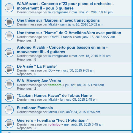
W.A.Mozart - Concerto n°23 pour piano et orchestre -
mouvement II - pour 3 guitares
Dernier message par
laurentguitare
«
mar. févr. 23, 2016 10:16 pm
Une thèse sur "Barberiis" avec transcriptions
Dernier message par
Mitaki
«
sam. janv. 16, 2016 10:52 am
Une thèse sur "Hume" de O Amelkina-Vera avec partition
Dernier message par
PRIVET Francis
«
ven. janv. 15, 2016 9:27 am
Réponses :
1
Antonio Vivaldi - Concerto pour basson en mim -
mouvement III - 4 guitares
Dernier message par
laurentguitare
«
mer. nov. 18, 2015 9:26 am
Réponses :
5
De Visée " La Plainte"
Dernier message par
Do
«
ven. oct. 30, 2015 9:05 am
Réponses :
6
W.A. Mozart; Ave Verum
Dernier message par
tambora
«
jeu. oct. 08, 2015 12:00 am
Réponses :
2
"Captain Humes Pavan" de Tobias Hume
Dernier message par
Mitaki
«
lun. oct. 05, 2015 1:45 pm
Fuenllana: Fantasia
Dernier message par
Mitaki
«
lun. août 24, 2015 10:56 pm
Guerrero - Fuenllana "Fecit Potentiam"
Dernier message par
rolanbo
«
mer. août 19, 2015 8:45 am
Réponses :
2