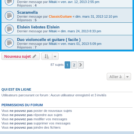
Dernier message par
Mitaki
«
ven. avr. 12, 2013 2:55 pm
Réponses :
4
Scaramella
Dernier message par
ClassicGuitare
«
dim. mars 31, 2013 12:10 pm
Réponses :
5
Elslein liebstes Elslein
Dernier message par
Mitaki
«
dim. mars 24, 2013 8:33 pm
Duo violoncelle et guitare ( facile )
Dernier message par
Mitaki
«
ven. mars 01, 2013 5:09 pm
Réponses :
7
Nouveau sujet
1
2
Suivante
87 sujets
Aller à
QUI EST EN LIGNE
Utilisateurs parcourant ce forum : Aucun utilisateur enregistré et 3 invités
PERMISSIONS DU FORUM
Vous
ne pouvez pas
poster de nouveaux sujets
Vous
ne pouvez pas
répondre aux sujets
Vous
ne pouvez pas
modifier vos messages
Vous
ne pouvez pas
supprimer vos messages
Vous
ne pouvez pas
joindre des fichiers