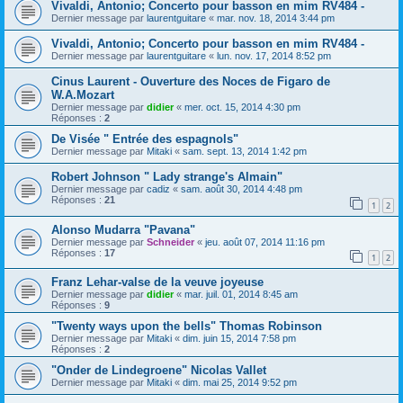
Vivaldi, Antonio; Concerto pour basson en mim RV484 -
Dernier message par
laurentguitare
«
mar. nov. 18, 2014 3:44 pm
Vivaldi, Antonio; Concerto pour basson en mim RV484 -
Dernier message par
laurentguitare
«
lun. nov. 17, 2014 8:52 pm
Cinus Laurent - Ouverture des Noces de Figaro de
W.A.Mozart
Dernier message par
didier
«
mer. oct. 15, 2014 4:30 pm
Réponses :
2
De Visée " Entrée des espagnols"
Dernier message par
Mitaki
«
sam. sept. 13, 2014 1:42 pm
Robert Johnson " Lady strange's Almain"
Dernier message par
cadiz
«
sam. août 30, 2014 4:48 pm
Réponses :
21
1
2
Alonso Mudarra "Pavana"
Dernier message par
Schneider
«
jeu. août 07, 2014 11:16 pm
Réponses :
17
1
2
Franz Lehar-valse de la veuve joyeuse
Dernier message par
didier
«
mar. juil. 01, 2014 8:45 am
Réponses :
9
"Twenty ways upon the bells" Thomas Robinson
Dernier message par
Mitaki
«
dim. juin 15, 2014 7:58 pm
Réponses :
2
"Onder de Lindegroene" Nicolas Vallet
Dernier message par
Mitaki
«
dim. mai 25, 2014 9:52 pm