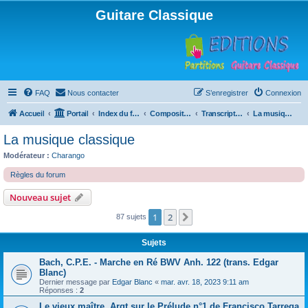
Guitare Classique
FAQ
Nous contacter
S’enregistrer
Connexion
Accueil
Portail
Index du forum
Compositions
Transcriptions et arrangements
La musique classique
La musique classique
Modérateur :
Charango
Règles du forum
Nouveau sujet
1
2
Suivante
87 sujets
Sujets
Bach, C.P.E. - Marche en Ré BWV Anh. 122 (trans. Edgar
Blanc)
Dernier message par
Edgar Blanc
«
mar. avr. 18, 2023 9:11 am
Réponses :
2
Le vieux maître, Argt sur le Prélude n°1 de Francisco Tarrega