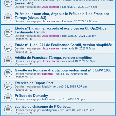
(niveau 4/5)
Dernier message par
Jazz cancan
«
lun. févr. 07, 2022 12:43 pm
Prière pour mon chat, Argt sur le Prélude n°1 de Francisco
Tarrega (niveau 2/3)
Dernier message par
Jazz cancan
«
lun. févr. 07, 2022 12:08 am
Étude n°1, gamme, accords et exercices en Ut, Op.241 de
Ferdinando Carulli
Dernier message par
Jazz cancan
«
dim. août 22, 2021 2:36 pm
Réponses :
8
Étude n° 1, op. 241 de Ferdinando Carulli, version simplifiée
Dernier message par
Jazz cancan
«
mer. août 18, 2021 5:34 pm
Réponses :
2
Adélita de Francisco Tárrega, version simplifiée
Dernier message par
Jazz cancan
«
mer. août 18, 2021 5:23 pm
Réponses :
2
Gavotte en Rondeau -Partita pour violon seul nº 3 BWV 1006
Dernier message par
rolanbo
«
lun. juil. 15, 2019 9:50 am
Réponses :
11
Exercice de Duport Part 1
Dernier message par
Mitaki
«
ven. août 31, 2018 7:07 am
Réponses :
1
Prélude de Demachy
Dernier message par
Mitaki
«
lun. avr. 16, 2018 1:30 pm
caprice de chaconne de F Corbetta
Dernier message par
martingouin
«
dim. janv. 01, 2017 4:23 am
Réponses :
3