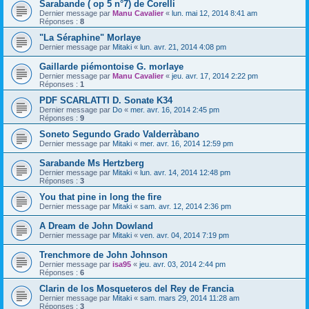
Sarabande ( op 5 n°7) de Corelli
Dernier message par
Manu Cavalier
«
lun. mai 12, 2014 8:41 am
Réponses :
8
"La Séraphine" Morlaye
Dernier message par
Mitaki
«
lun. avr. 21, 2014 4:08 pm
Gaillarde piémontoise G. morlaye
Dernier message par
Manu Cavalier
«
jeu. avr. 17, 2014 2:22 pm
Réponses :
1
PDF SCARLATTI D. Sonate K34
Dernier message par
Do
«
mer. avr. 16, 2014 2:45 pm
Réponses :
9
Soneto Segundo Grado Valderràbano
Dernier message par
Mitaki
«
mer. avr. 16, 2014 12:59 pm
Sarabande Ms Hertzberg
Dernier message par
Mitaki
«
lun. avr. 14, 2014 12:48 pm
Réponses :
3
You that pine in long the fire
Dernier message par
Mitaki
«
sam. avr. 12, 2014 2:36 pm
A Dream de John Dowland
Dernier message par
Mitaki
«
ven. avr. 04, 2014 7:19 pm
Trenchmore de John Johnson
Dernier message par
isa95
«
jeu. avr. 03, 2014 2:44 pm
Réponses :
6
Clarin de los Mosqueteros del Rey de Francia
Dernier message par
Mitaki
«
sam. mars 29, 2014 11:28 am
Réponses :
3