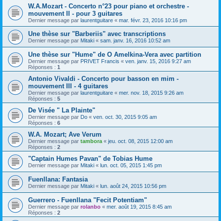
W.A.Mozart - Concerto n°23 pour piano et orchestre -
mouvement II - pour 3 guitares
Dernier message par
laurentguitare
«
mar. févr. 23, 2016 10:16 pm
Une thèse sur "Barberiis" avec transcriptions
Dernier message par
Mitaki
«
sam. janv. 16, 2016 10:52 am
Une thèse sur "Hume" de O Amelkina-Vera avec partition
Dernier message par
PRIVET Francis
«
ven. janv. 15, 2016 9:27 am
Réponses :
1
Antonio Vivaldi - Concerto pour basson en mim -
mouvement III - 4 guitares
Dernier message par
laurentguitare
«
mer. nov. 18, 2015 9:26 am
Réponses :
5
De Visée " La Plainte"
Dernier message par
Do
«
ven. oct. 30, 2015 9:05 am
Réponses :
6
W.A. Mozart; Ave Verum
Dernier message par
tambora
«
jeu. oct. 08, 2015 12:00 am
Réponses :
2
"Captain Humes Pavan" de Tobias Hume
Dernier message par
Mitaki
«
lun. oct. 05, 2015 1:45 pm
Fuenllana: Fantasia
Dernier message par
Mitaki
«
lun. août 24, 2015 10:56 pm
Guerrero - Fuenllana "Fecit Potentiam"
Dernier message par
rolanbo
«
mer. août 19, 2015 8:45 am
Réponses :
2