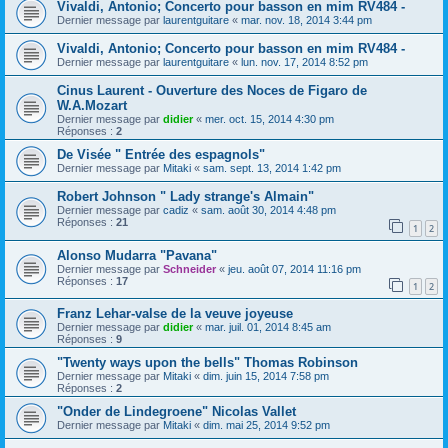
Vivaldi, Antonio; Concerto pour basson en mim RV484 -
Dernier message par
laurentguitare
«
mar. nov. 18, 2014 3:44 pm
Vivaldi, Antonio; Concerto pour basson en mim RV484 -
Dernier message par
laurentguitare
«
lun. nov. 17, 2014 8:52 pm
Cinus Laurent - Ouverture des Noces de Figaro de
W.A.Mozart
Dernier message par
didier
«
mer. oct. 15, 2014 4:30 pm
Réponses :
2
De Visée " Entrée des espagnols"
Dernier message par
Mitaki
«
sam. sept. 13, 2014 1:42 pm
Robert Johnson " Lady strange's Almain"
Dernier message par
cadiz
«
sam. août 30, 2014 4:48 pm
Réponses :
21
1
2
Alonso Mudarra "Pavana"
Dernier message par
Schneider
«
jeu. août 07, 2014 11:16 pm
Réponses :
17
1
2
Franz Lehar-valse de la veuve joyeuse
Dernier message par
didier
«
mar. juil. 01, 2014 8:45 am
Réponses :
9
"Twenty ways upon the bells" Thomas Robinson
Dernier message par
Mitaki
«
dim. juin 15, 2014 7:58 pm
Réponses :
2
"Onder de Lindegroene" Nicolas Vallet
Dernier message par
Mitaki
«
dim. mai 25, 2014 9:52 pm