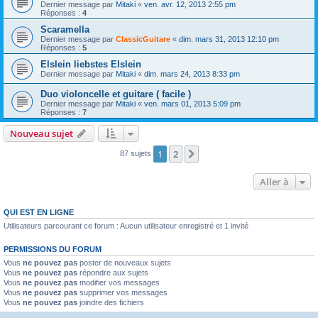
Dernier message par
Mitaki
«
ven. avr. 12, 2013 2:55 pm
Réponses :
4
Scaramella
Dernier message par
ClassicGuitare
«
dim. mars 31, 2013 12:10 pm
Réponses :
5
Elslein liebstes Elslein
Dernier message par
Mitaki
«
dim. mars 24, 2013 8:33 pm
Duo violoncelle et guitare ( facile )
Dernier message par
Mitaki
«
ven. mars 01, 2013 5:09 pm
Réponses :
7
Nouveau sujet
1
2
Suivante
87 sujets
Aller à
QUI EST EN LIGNE
Utilisateurs parcourant ce forum : Aucun utilisateur enregistré et 1 invité
PERMISSIONS DU FORUM
Vous
ne pouvez pas
poster de nouveaux sujets
Vous
ne pouvez pas
répondre aux sujets
Vous
ne pouvez pas
modifier vos messages
Vous
ne pouvez pas
supprimer vos messages
Vous
ne pouvez pas
joindre des fichiers