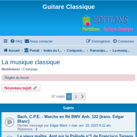
Guitare Classique
FAQ
Nous contacter
S’enregistrer
Connexion
Accueil
Portail
Index du forum
Compositions
Transcriptions et arrangements
La musique classique
La musique classique
Modérateur :
Charango
Règles du forum
Nouveau sujet
1
2
Suivante
87 sujets
Sujets
Bach, C.P.E. - Marche en Ré BWV Anh. 122 (trans. Edgar
Blanc)
Dernier message par
Edgar Blanc
«
mar. avr. 18, 2023 9:11 am
Réponses :
2
Le vieux maître, Argt sur le Prélude n°1 de Francisco Tarrega