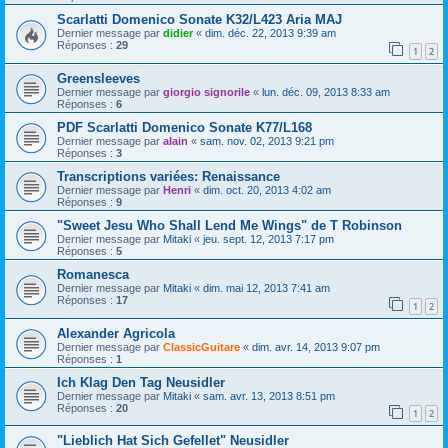
Scarlatti Domenico Sonate K32/L423 Aria MAJ
Dernier message par
didier
«
dim. déc. 22, 2013 9:39 am
Réponses :
29
1
2
Greensleeves
Dernier message par
giorgio signorile
«
lun. déc. 09, 2013 8:33 am
Réponses :
6
PDF Scarlatti Domenico Sonate K77/L168
Dernier message par
alain
«
sam. nov. 02, 2013 9:21 pm
Réponses :
3
Transcriptions variées: Renaissance
Dernier message par
Henri
«
dim. oct. 20, 2013 4:02 am
Réponses :
9
"Sweet Jesu Who Shall Lend Me Wings" de T Robinson
Dernier message par
Mitaki
«
jeu. sept. 12, 2013 7:17 pm
Réponses :
5
Romanesca
Dernier message par
Mitaki
«
dim. mai 12, 2013 7:41 am
Réponses :
17
1
2
Alexander Agricola
Dernier message par
ClassicGuitare
«
dim. avr. 14, 2013 9:07 pm
Réponses :
1
Ich Klag Den Tag Neusidler
Dernier message par
Mitaki
«
sam. avr. 13, 2013 8:51 pm
Réponses :
20
1
2
"Lieblich Hat Sich Gefellet" Neusidler