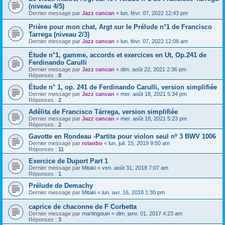
(niveau 4/5)
Dernier message par
Jazz cancan
«
lun. févr. 07, 2022 12:43 pm
Prière pour mon chat, Argt sur le Prélude n°1 de Francisco
Tarrega (niveau 2/3)
Dernier message par
Jazz cancan
«
lun. févr. 07, 2022 12:08 am
Étude n°1, gamme, accords et exercices en Ut, Op.241 de
Ferdinando Carulli
Dernier message par
Jazz cancan
«
dim. août 22, 2021 2:36 pm
Réponses :
8
Étude n° 1, op. 241 de Ferdinando Carulli, version simplifiée
Dernier message par
Jazz cancan
«
mer. août 18, 2021 5:34 pm
Réponses :
2
Adélita de Francisco Tárrega, version simplifiée
Dernier message par
Jazz cancan
«
mer. août 18, 2021 5:23 pm
Réponses :
2
Gavotte en Rondeau -Partita pour violon seul nº 3 BWV 1006
Dernier message par
rolanbo
«
lun. juil. 15, 2019 9:50 am
Réponses :
11
Exercice de Duport Part 1
Dernier message par
Mitaki
«
ven. août 31, 2018 7:07 am
Réponses :
1
Prélude de Demachy
Dernier message par
Mitaki
«
lun. avr. 16, 2018 1:30 pm
caprice de chaconne de F Corbetta
Dernier message par
martingouin
«
dim. janv. 01, 2017 4:23 am
Réponses :
3