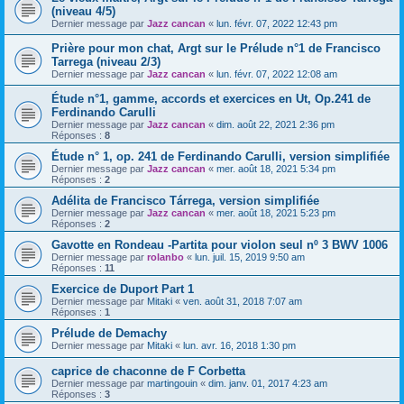
(niveau 4/5)
Dernier message par
Jazz cancan
«
lun. févr. 07, 2022 12:43 pm
Prière pour mon chat, Argt sur le Prélude n°1 de Francisco
Tarrega (niveau 2/3)
Dernier message par
Jazz cancan
«
lun. févr. 07, 2022 12:08 am
Étude n°1, gamme, accords et exercices en Ut, Op.241 de
Ferdinando Carulli
Dernier message par
Jazz cancan
«
dim. août 22, 2021 2:36 pm
Réponses :
8
Étude n° 1, op. 241 de Ferdinando Carulli, version simplifiée
Dernier message par
Jazz cancan
«
mer. août 18, 2021 5:34 pm
Réponses :
2
Adélita de Francisco Tárrega, version simplifiée
Dernier message par
Jazz cancan
«
mer. août 18, 2021 5:23 pm
Réponses :
2
Gavotte en Rondeau -Partita pour violon seul nº 3 BWV 1006
Dernier message par
rolanbo
«
lun. juil. 15, 2019 9:50 am
Réponses :
11
Exercice de Duport Part 1
Dernier message par
Mitaki
«
ven. août 31, 2018 7:07 am
Réponses :
1
Prélude de Demachy
Dernier message par
Mitaki
«
lun. avr. 16, 2018 1:30 pm
caprice de chaconne de F Corbetta
Dernier message par
martingouin
«
dim. janv. 01, 2017 4:23 am
Réponses :
3