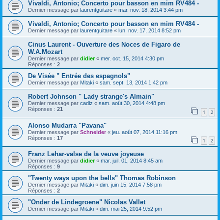
Vivaldi, Antonio; Concerto pour basson en mim RV484 -
Dernier message par
laurentguitare
«
mar. nov. 18, 2014 3:44 pm
Vivaldi, Antonio; Concerto pour basson en mim RV484 -
Dernier message par
laurentguitare
«
lun. nov. 17, 2014 8:52 pm
Cinus Laurent - Ouverture des Noces de Figaro de
W.A.Mozart
Dernier message par
didier
«
mer. oct. 15, 2014 4:30 pm
Réponses :
2
De Visée " Entrée des espagnols"
Dernier message par
Mitaki
«
sam. sept. 13, 2014 1:42 pm
Robert Johnson " Lady strange's Almain"
Dernier message par
cadiz
«
sam. août 30, 2014 4:48 pm
Réponses :
21
1
2
Alonso Mudarra "Pavana"
Dernier message par
Schneider
«
jeu. août 07, 2014 11:16 pm
Réponses :
17
1
2
Franz Lehar-valse de la veuve joyeuse
Dernier message par
didier
«
mar. juil. 01, 2014 8:45 am
Réponses :
9
"Twenty ways upon the bells" Thomas Robinson
Dernier message par
Mitaki
«
dim. juin 15, 2014 7:58 pm
Réponses :
2
"Onder de Lindegroene" Nicolas Vallet
Dernier message par
Mitaki
«
dim. mai 25, 2014 9:52 pm