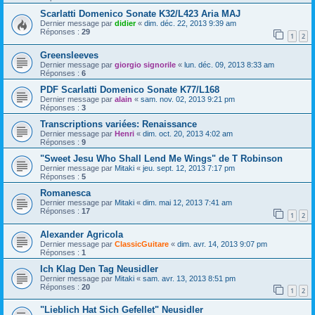
Scarlatti Domenico Sonate K32/L423 Aria MAJ
Dernier message par
didier
«
dim. déc. 22, 2013 9:39 am
Réponses :
29
1
2
Greensleeves
Dernier message par
giorgio signorile
«
lun. déc. 09, 2013 8:33 am
Réponses :
6
PDF Scarlatti Domenico Sonate K77/L168
Dernier message par
alain
«
sam. nov. 02, 2013 9:21 pm
Réponses :
3
Transcriptions variées: Renaissance
Dernier message par
Henri
«
dim. oct. 20, 2013 4:02 am
Réponses :
9
"Sweet Jesu Who Shall Lend Me Wings" de T Robinson
Dernier message par
Mitaki
«
jeu. sept. 12, 2013 7:17 pm
Réponses :
5
Romanesca
Dernier message par
Mitaki
«
dim. mai 12, 2013 7:41 am
Réponses :
17
1
2
Alexander Agricola
Dernier message par
ClassicGuitare
«
dim. avr. 14, 2013 9:07 pm
Réponses :
1
Ich Klag Den Tag Neusidler
Dernier message par
Mitaki
«
sam. avr. 13, 2013 8:51 pm
Réponses :
20
1
2
"Lieblich Hat Sich Gefellet" Neusidler