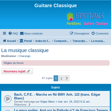
Guitare Classique
FAQ
Nous contacter
S’enregistrer
Connexion
Accueil
Portail
Index du forum
Compositions
Transcriptions et arrangements
La musique classique
La musique classique
Modérateur :
Charango
Règles du forum
Nouveau sujet
1
2
Suivante
87 sujets
Sujets
Bach, C.P.E. - Marche en Ré BWV Anh. 122 (trans. Edgar
Blanc)
Dernier message par
Edgar Blanc
«
mar. avr. 18, 2023 9:11 am
Réponses :
2
Le vieux maître, Argt sur le Prélude n°1 de Francisco Tarrega