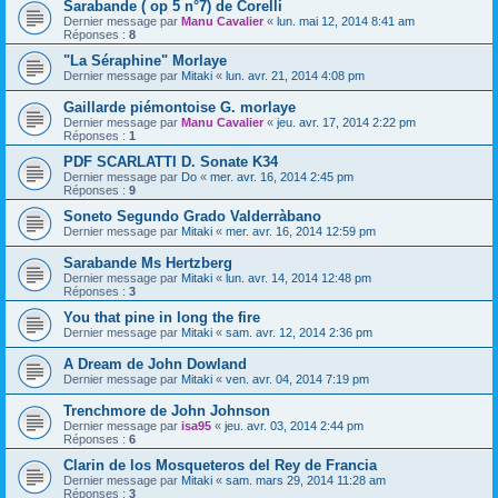
Sarabande ( op 5 n°7) de Corelli
Dernier message par
Manu Cavalier
«
lun. mai 12, 2014 8:41 am
Réponses :
8
"La Séraphine" Morlaye
Dernier message par
Mitaki
«
lun. avr. 21, 2014 4:08 pm
Gaillarde piémontoise G. morlaye
Dernier message par
Manu Cavalier
«
jeu. avr. 17, 2014 2:22 pm
Réponses :
1
PDF SCARLATTI D. Sonate K34
Dernier message par
Do
«
mer. avr. 16, 2014 2:45 pm
Réponses :
9
Soneto Segundo Grado Valderràbano
Dernier message par
Mitaki
«
mer. avr. 16, 2014 12:59 pm
Sarabande Ms Hertzberg
Dernier message par
Mitaki
«
lun. avr. 14, 2014 12:48 pm
Réponses :
3
You that pine in long the fire
Dernier message par
Mitaki
«
sam. avr. 12, 2014 2:36 pm
A Dream de John Dowland
Dernier message par
Mitaki
«
ven. avr. 04, 2014 7:19 pm
Trenchmore de John Johnson
Dernier message par
isa95
«
jeu. avr. 03, 2014 2:44 pm
Réponses :
6
Clarin de los Mosqueteros del Rey de Francia
Dernier message par
Mitaki
«
sam. mars 29, 2014 11:28 am
Réponses :
3