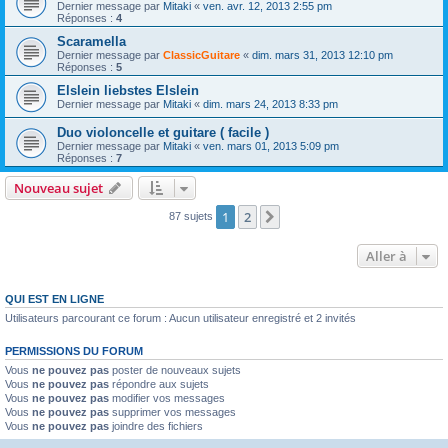
Dernier message par
Mitaki
«
ven. avr. 12, 2013 2:55 pm
Réponses :
4
Scaramella
Dernier message par
ClassicGuitare
«
dim. mars 31, 2013 12:10 pm
Réponses :
5
Elslein liebstes Elslein
Dernier message par
Mitaki
«
dim. mars 24, 2013 8:33 pm
Duo violoncelle et guitare ( facile )
Dernier message par
Mitaki
«
ven. mars 01, 2013 5:09 pm
Réponses :
7
Nouveau sujet
1
2
Suivante
87 sujets
Aller à
QUI EST EN LIGNE
Utilisateurs parcourant ce forum : Aucun utilisateur enregistré et 2 invités
PERMISSIONS DU FORUM
Vous
ne pouvez pas
poster de nouveaux sujets
Vous
ne pouvez pas
répondre aux sujets
Vous
ne pouvez pas
modifier vos messages
Vous
ne pouvez pas
supprimer vos messages
Vous
ne pouvez pas
joindre des fichiers