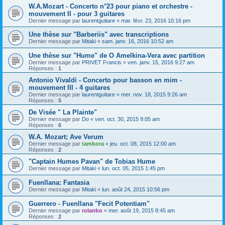
W.A.Mozart - Concerto n°23 pour piano et orchestre -
mouvement II - pour 3 guitares
Dernier message par
laurentguitare
«
mar. févr. 23, 2016 10:16 pm
Une thèse sur "Barberiis" avec transcriptions
Dernier message par
Mitaki
«
sam. janv. 16, 2016 10:52 am
Une thèse sur "Hume" de O Amelkina-Vera avec partition
Dernier message par
PRIVET Francis
«
ven. janv. 15, 2016 9:27 am
Réponses :
1
Antonio Vivaldi - Concerto pour basson en mim -
mouvement III - 4 guitares
Dernier message par
laurentguitare
«
mer. nov. 18, 2015 9:26 am
Réponses :
5
De Visée " La Plainte"
Dernier message par
Do
«
ven. oct. 30, 2015 9:05 am
Réponses :
6
W.A. Mozart; Ave Verum
Dernier message par
tambora
«
jeu. oct. 08, 2015 12:00 am
Réponses :
2
"Captain Humes Pavan" de Tobias Hume
Dernier message par
Mitaki
«
lun. oct. 05, 2015 1:45 pm
Fuenllana: Fantasia
Dernier message par
Mitaki
«
lun. août 24, 2015 10:56 pm
Guerrero - Fuenllana "Fecit Potentiam"
Dernier message par
rolanbo
«
mer. août 19, 2015 8:45 am
Réponses :
2