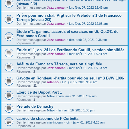
(niveau 4/5)
Dernier message par
Jazz cancan
«
lun. févr. 07, 2022 12:43 pm
Prière pour mon chat, Argt sur le Prélude n°1 de Francisco
Tarrega (niveau 2/3)
Dernier message par
Jazz cancan
«
lun. févr. 07, 2022 12:08 am
Étude n°1, gamme, accords et exercices en Ut, Op.241 de
Ferdinando Carulli
Dernier message par
Jazz cancan
«
dim. août 22, 2021 2:36 pm
Réponses :
8
Étude n° 1, op. 241 de Ferdinando Carulli, version simplifiée
Dernier message par
Jazz cancan
«
mer. août 18, 2021 5:34 pm
Réponses :
2
Adélita de Francisco Tárrega, version simplifiée
Dernier message par
Jazz cancan
«
mer. août 18, 2021 5:23 pm
Réponses :
2
Gavotte en Rondeau -Partita pour violon seul nº 3 BWV 1006
Dernier message par
rolanbo
«
lun. juil. 15, 2019 9:50 am
Réponses :
11
Exercice de Duport Part 1
Dernier message par
Mitaki
«
ven. août 31, 2018 7:07 am
Réponses :
1
Prélude de Demachy
Dernier message par
Mitaki
«
lun. avr. 16, 2018 1:30 pm
caprice de chaconne de F Corbetta
Dernier message par
martingouin
«
dim. janv. 01, 2017 4:23 am
Réponses :
3