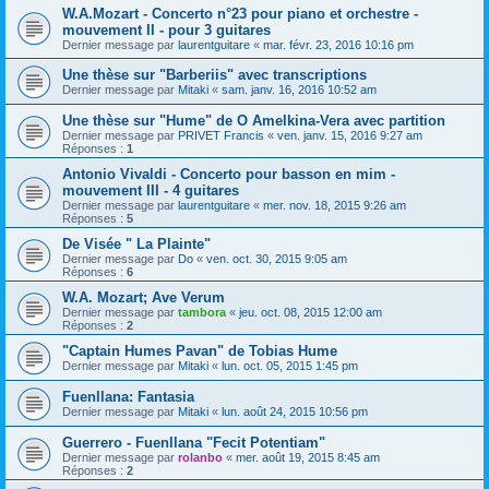
W.A.Mozart - Concerto n°23 pour piano et orchestre -
mouvement II - pour 3 guitares
Dernier message par
laurentguitare
«
mar. févr. 23, 2016 10:16 pm
Une thèse sur "Barberiis" avec transcriptions
Dernier message par
Mitaki
«
sam. janv. 16, 2016 10:52 am
Une thèse sur "Hume" de O Amelkina-Vera avec partition
Dernier message par
PRIVET Francis
«
ven. janv. 15, 2016 9:27 am
Réponses :
1
Antonio Vivaldi - Concerto pour basson en mim -
mouvement III - 4 guitares
Dernier message par
laurentguitare
«
mer. nov. 18, 2015 9:26 am
Réponses :
5
De Visée " La Plainte"
Dernier message par
Do
«
ven. oct. 30, 2015 9:05 am
Réponses :
6
W.A. Mozart; Ave Verum
Dernier message par
tambora
«
jeu. oct. 08, 2015 12:00 am
Réponses :
2
"Captain Humes Pavan" de Tobias Hume
Dernier message par
Mitaki
«
lun. oct. 05, 2015 1:45 pm
Fuenllana: Fantasia
Dernier message par
Mitaki
«
lun. août 24, 2015 10:56 pm
Guerrero - Fuenllana "Fecit Potentiam"
Dernier message par
rolanbo
«
mer. août 19, 2015 8:45 am
Réponses :
2