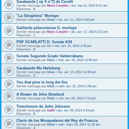
Sarabande ( op 5 n°7) de Corelli
Dernier message par
Manu Cavalier
«
lun. mai 12, 2014 8:41 am
Réponses :
8
"La Séraphine" Morlaye
Dernier message par
Mitaki
«
lun. avr. 21, 2014 4:08 pm
Gaillarde piémontoise G. morlaye
Dernier message par
Manu Cavalier
«
jeu. avr. 17, 2014 2:22 pm
Réponses :
1
PDF SCARLATTI D. Sonate K34
Dernier message par
Do
«
mer. avr. 16, 2014 2:45 pm
Réponses :
9
Soneto Segundo Grado Valderràbano
Dernier message par
Mitaki
«
mer. avr. 16, 2014 12:59 pm
Sarabande Ms Hertzberg
Dernier message par
Mitaki
«
lun. avr. 14, 2014 12:48 pm
Réponses :
3
You that pine in long the fire
Dernier message par
Mitaki
«
sam. avr. 12, 2014 2:36 pm
A Dream de John Dowland
Dernier message par
Mitaki
«
ven. avr. 04, 2014 7:19 pm
Trenchmore de John Johnson
Dernier message par
isa95
«
jeu. avr. 03, 2014 2:44 pm
Réponses :
6
Clarin de los Mosqueteros del Rey de Francia
Dernier message par
Mitaki
«
sam. mars 29, 2014 11:28 am
Réponses :
3