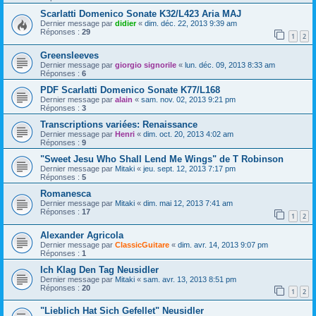
Scarlatti Domenico Sonate K32/L423 Aria MAJ
Dernier message par
didier
«
dim. déc. 22, 2013 9:39 am
Réponses :
29
1
2
Greensleeves
Dernier message par
giorgio signorile
«
lun. déc. 09, 2013 8:33 am
Réponses :
6
PDF Scarlatti Domenico Sonate K77/L168
Dernier message par
alain
«
sam. nov. 02, 2013 9:21 pm
Réponses :
3
Transcriptions variées: Renaissance
Dernier message par
Henri
«
dim. oct. 20, 2013 4:02 am
Réponses :
9
"Sweet Jesu Who Shall Lend Me Wings" de T Robinson
Dernier message par
Mitaki
«
jeu. sept. 12, 2013 7:17 pm
Réponses :
5
Romanesca
Dernier message par
Mitaki
«
dim. mai 12, 2013 7:41 am
Réponses :
17
1
2
Alexander Agricola
Dernier message par
ClassicGuitare
«
dim. avr. 14, 2013 9:07 pm
Réponses :
1
Ich Klag Den Tag Neusidler
Dernier message par
Mitaki
«
sam. avr. 13, 2013 8:51 pm
Réponses :
20
1
2
"Lieblich Hat Sich Gefellet" Neusidler