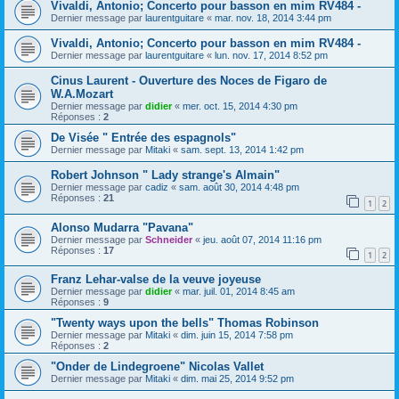
Vivaldi, Antonio; Concerto pour basson en mim RV484 -
Dernier message par
laurentguitare
«
mar. nov. 18, 2014 3:44 pm
Vivaldi, Antonio; Concerto pour basson en mim RV484 -
Dernier message par
laurentguitare
«
lun. nov. 17, 2014 8:52 pm
Cinus Laurent - Ouverture des Noces de Figaro de
W.A.Mozart
Dernier message par
didier
«
mer. oct. 15, 2014 4:30 pm
Réponses :
2
De Visée " Entrée des espagnols"
Dernier message par
Mitaki
«
sam. sept. 13, 2014 1:42 pm
Robert Johnson " Lady strange's Almain"
Dernier message par
cadiz
«
sam. août 30, 2014 4:48 pm
Réponses :
21
1
2
Alonso Mudarra "Pavana"
Dernier message par
Schneider
«
jeu. août 07, 2014 11:16 pm
Réponses :
17
1
2
Franz Lehar-valse de la veuve joyeuse
Dernier message par
didier
«
mar. juil. 01, 2014 8:45 am
Réponses :
9
"Twenty ways upon the bells" Thomas Robinson
Dernier message par
Mitaki
«
dim. juin 15, 2014 7:58 pm
Réponses :
2
"Onder de Lindegroene" Nicolas Vallet
Dernier message par
Mitaki
«
dim. mai 25, 2014 9:52 pm