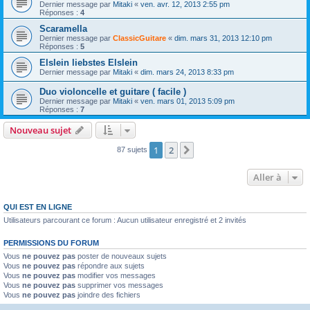
Dernier message par
Mitaki
«
ven. avr. 12, 2013 2:55 pm
Réponses :
4
Scaramella
Dernier message par
ClassicGuitare
«
dim. mars 31, 2013 12:10 pm
Réponses :
5
Elslein liebstes Elslein
Dernier message par
Mitaki
«
dim. mars 24, 2013 8:33 pm
Duo violoncelle et guitare ( facile )
Dernier message par
Mitaki
«
ven. mars 01, 2013 5:09 pm
Réponses :
7
Nouveau sujet
1
2
Suivante
87 sujets
Aller à
QUI EST EN LIGNE
Utilisateurs parcourant ce forum : Aucun utilisateur enregistré et 2 invités
PERMISSIONS DU FORUM
Vous
ne pouvez pas
poster de nouveaux sujets
Vous
ne pouvez pas
répondre aux sujets
Vous
ne pouvez pas
modifier vos messages
Vous
ne pouvez pas
supprimer vos messages
Vous
ne pouvez pas
joindre des fichiers