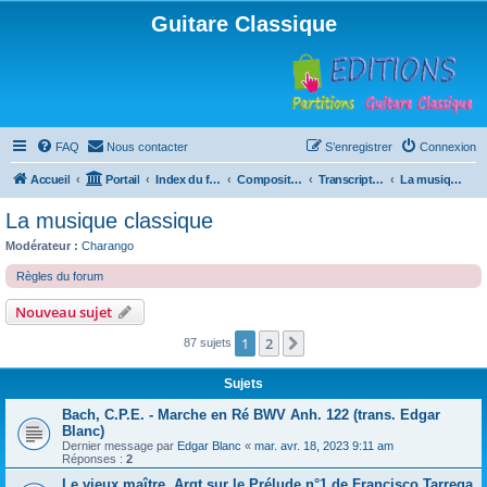
Guitare Classique
FAQ
Nous contacter
S’enregistrer
Connexion
Accueil
Portail
Index du forum
Compositions
Transcriptions et arrangements
La musique classique
La musique classique
Modérateur :
Charango
Règles du forum
Nouveau sujet
1
2
Suivante
87 sujets
Sujets
Bach, C.P.E. - Marche en Ré BWV Anh. 122 (trans. Edgar
Blanc)
Dernier message par
Edgar Blanc
«
mar. avr. 18, 2023 9:11 am
Réponses :
2
Le vieux maître, Argt sur le Prélude n°1 de Francisco Tarrega