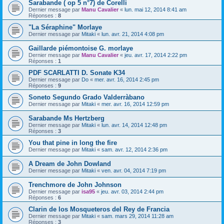
Sarabande ( op 5 n°7) de Corelli
Dernier message par
Manu Cavalier
«
lun. mai 12, 2014 8:41 am
Réponses :
8
"La Séraphine" Morlaye
Dernier message par
Mitaki
«
lun. avr. 21, 2014 4:08 pm
Gaillarde piémontoise G. morlaye
Dernier message par
Manu Cavalier
«
jeu. avr. 17, 2014 2:22 pm
Réponses :
1
PDF SCARLATTI D. Sonate K34
Dernier message par
Do
«
mer. avr. 16, 2014 2:45 pm
Réponses :
9
Soneto Segundo Grado Valderràbano
Dernier message par
Mitaki
«
mer. avr. 16, 2014 12:59 pm
Sarabande Ms Hertzberg
Dernier message par
Mitaki
«
lun. avr. 14, 2014 12:48 pm
Réponses :
3
You that pine in long the fire
Dernier message par
Mitaki
«
sam. avr. 12, 2014 2:36 pm
A Dream de John Dowland
Dernier message par
Mitaki
«
ven. avr. 04, 2014 7:19 pm
Trenchmore de John Johnson
Dernier message par
isa95
«
jeu. avr. 03, 2014 2:44 pm
Réponses :
6
Clarin de los Mosqueteros del Rey de Francia
Dernier message par
Mitaki
«
sam. mars 29, 2014 11:28 am
Réponses :
3