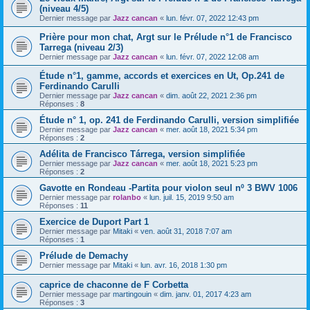
(niveau 4/5)
Dernier message par
Jazz cancan
«
lun. févr. 07, 2022 12:43 pm
Prière pour mon chat, Argt sur le Prélude n°1 de Francisco
Tarrega (niveau 2/3)
Dernier message par
Jazz cancan
«
lun. févr. 07, 2022 12:08 am
Étude n°1, gamme, accords et exercices en Ut, Op.241 de
Ferdinando Carulli
Dernier message par
Jazz cancan
«
dim. août 22, 2021 2:36 pm
Réponses :
8
Étude n° 1, op. 241 de Ferdinando Carulli, version simplifiée
Dernier message par
Jazz cancan
«
mer. août 18, 2021 5:34 pm
Réponses :
2
Adélita de Francisco Tárrega, version simplifiée
Dernier message par
Jazz cancan
«
mer. août 18, 2021 5:23 pm
Réponses :
2
Gavotte en Rondeau -Partita pour violon seul nº 3 BWV 1006
Dernier message par
rolanbo
«
lun. juil. 15, 2019 9:50 am
Réponses :
11
Exercice de Duport Part 1
Dernier message par
Mitaki
«
ven. août 31, 2018 7:07 am
Réponses :
1
Prélude de Demachy
Dernier message par
Mitaki
«
lun. avr. 16, 2018 1:30 pm
caprice de chaconne de F Corbetta
Dernier message par
martingouin
«
dim. janv. 01, 2017 4:23 am
Réponses :
3