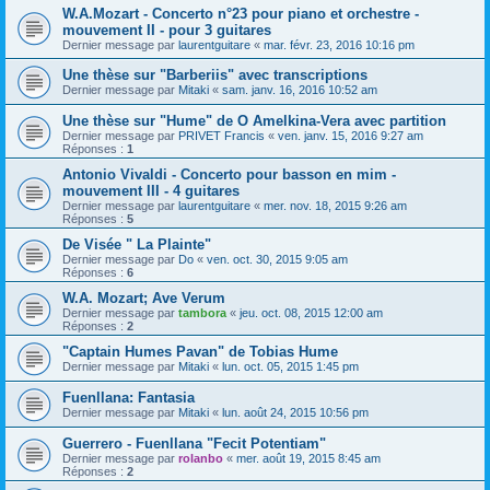
W.A.Mozart - Concerto n°23 pour piano et orchestre -
mouvement II - pour 3 guitares
Dernier message par
laurentguitare
«
mar. févr. 23, 2016 10:16 pm
Une thèse sur "Barberiis" avec transcriptions
Dernier message par
Mitaki
«
sam. janv. 16, 2016 10:52 am
Une thèse sur "Hume" de O Amelkina-Vera avec partition
Dernier message par
PRIVET Francis
«
ven. janv. 15, 2016 9:27 am
Réponses :
1
Antonio Vivaldi - Concerto pour basson en mim -
mouvement III - 4 guitares
Dernier message par
laurentguitare
«
mer. nov. 18, 2015 9:26 am
Réponses :
5
De Visée " La Plainte"
Dernier message par
Do
«
ven. oct. 30, 2015 9:05 am
Réponses :
6
W.A. Mozart; Ave Verum
Dernier message par
tambora
«
jeu. oct. 08, 2015 12:00 am
Réponses :
2
"Captain Humes Pavan" de Tobias Hume
Dernier message par
Mitaki
«
lun. oct. 05, 2015 1:45 pm
Fuenllana: Fantasia
Dernier message par
Mitaki
«
lun. août 24, 2015 10:56 pm
Guerrero - Fuenllana "Fecit Potentiam"
Dernier message par
rolanbo
«
mer. août 19, 2015 8:45 am
Réponses :
2