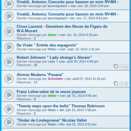
Vivaldi, Antonio; Concerto pour basson en mim RV484 -
Dernier message par
laurentguitare
«
mar. nov. 18, 2014 3:44 pm
Vivaldi, Antonio; Concerto pour basson en mim RV484 -
Dernier message par
laurentguitare
«
lun. nov. 17, 2014 8:52 pm
Cinus Laurent - Ouverture des Noces de Figaro de
W.A.Mozart
Dernier message par
didier
«
mer. oct. 15, 2014 4:30 pm
Réponses :
2
De Visée " Entrée des espagnols"
Dernier message par
Mitaki
«
sam. sept. 13, 2014 1:42 pm
Robert Johnson " Lady strange's Almain"
Dernier message par
cadiz
«
sam. août 30, 2014 4:48 pm
Réponses :
21
1
2
Alonso Mudarra "Pavana"
Dernier message par
Schneider
«
jeu. août 07, 2014 11:16 pm
Réponses :
17
1
2
Franz Lehar-valse de la veuve joyeuse
Dernier message par
didier
«
mar. juil. 01, 2014 8:45 am
Réponses :
9
"Twenty ways upon the bells" Thomas Robinson
Dernier message par
Mitaki
«
dim. juin 15, 2014 7:58 pm
Réponses :
2
"Onder de Lindegroene" Nicolas Vallet
Dernier message par
Mitaki
«
dim. mai 25, 2014 9:52 pm