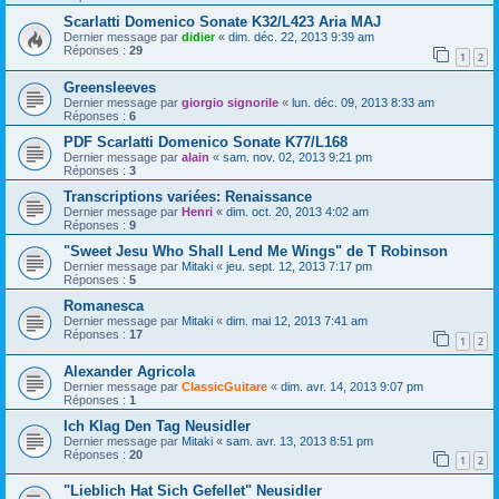
Scarlatti Domenico Sonate K32/L423 Aria MAJ
Dernier message par
didier
«
dim. déc. 22, 2013 9:39 am
Réponses :
29
1
2
Greensleeves
Dernier message par
giorgio signorile
«
lun. déc. 09, 2013 8:33 am
Réponses :
6
PDF Scarlatti Domenico Sonate K77/L168
Dernier message par
alain
«
sam. nov. 02, 2013 9:21 pm
Réponses :
3
Transcriptions variées: Renaissance
Dernier message par
Henri
«
dim. oct. 20, 2013 4:02 am
Réponses :
9
"Sweet Jesu Who Shall Lend Me Wings" de T Robinson
Dernier message par
Mitaki
«
jeu. sept. 12, 2013 7:17 pm
Réponses :
5
Romanesca
Dernier message par
Mitaki
«
dim. mai 12, 2013 7:41 am
Réponses :
17
1
2
Alexander Agricola
Dernier message par
ClassicGuitare
«
dim. avr. 14, 2013 9:07 pm
Réponses :
1
Ich Klag Den Tag Neusidler
Dernier message par
Mitaki
«
sam. avr. 13, 2013 8:51 pm
Réponses :
20
1
2
"Lieblich Hat Sich Gefellet" Neusidler