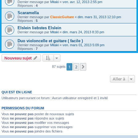
Dernier message par
Mitaki
«
ven. avr. 12, 2013 2:55 pm
Réponses :
4
Scaramella
Dernier message par
ClassicGuitare
«
dim. mars 31, 2013 12:10 pm
Réponses :
5
Elslein liebstes Elslein
Dernier message par
Mitaki
«
dim. mars 24, 2013 8:33 pm
Duo violoncelle et guitare ( facile )
Dernier message par
Mitaki
«
ven. mars 01, 2013 5:09 pm
Réponses :
7
Nouveau sujet
1
2
Suivante
87 sujets
Aller à
QUI EST EN LIGNE
Utilisateurs parcourant ce forum : Aucun utilisateur enregistré et 1 invité
PERMISSIONS DU FORUM
Vous
ne pouvez pas
poster de nouveaux sujets
Vous
ne pouvez pas
répondre aux sujets
Vous
ne pouvez pas
modifier vos messages
Vous
ne pouvez pas
supprimer vos messages
Vous
ne pouvez pas
joindre des fichiers