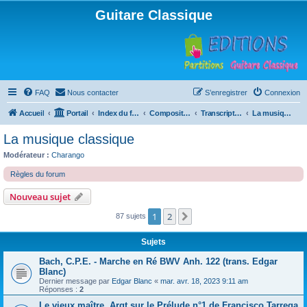
Guitare Classique
FAQ
Nous contacter
S’enregistrer
Connexion
Accueil
Portail
Index du forum
Compositions
Transcriptions et arrangements
La musique classique
La musique classique
Modérateur :
Charango
Règles du forum
Nouveau sujet
1
2
Suivante
87 sujets
Sujets
Bach, C.P.E. - Marche en Ré BWV Anh. 122 (trans. Edgar
Blanc)
Dernier message par
Edgar Blanc
«
mar. avr. 18, 2023 9:11 am
Réponses :
2
Le vieux maître, Argt sur le Prélude n°1 de Francisco Tarrega