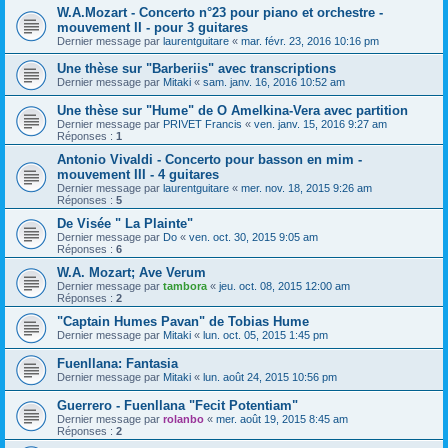
W.A.Mozart - Concerto n°23 pour piano et orchestre -
mouvement II - pour 3 guitares
Dernier message par
laurentguitare
«
mar. févr. 23, 2016 10:16 pm
Une thèse sur "Barberiis" avec transcriptions
Dernier message par
Mitaki
«
sam. janv. 16, 2016 10:52 am
Une thèse sur "Hume" de O Amelkina-Vera avec partition
Dernier message par
PRIVET Francis
«
ven. janv. 15, 2016 9:27 am
Réponses :
1
Antonio Vivaldi - Concerto pour basson en mim -
mouvement III - 4 guitares
Dernier message par
laurentguitare
«
mer. nov. 18, 2015 9:26 am
Réponses :
5
De Visée " La Plainte"
Dernier message par
Do
«
ven. oct. 30, 2015 9:05 am
Réponses :
6
W.A. Mozart; Ave Verum
Dernier message par
tambora
«
jeu. oct. 08, 2015 12:00 am
Réponses :
2
"Captain Humes Pavan" de Tobias Hume
Dernier message par
Mitaki
«
lun. oct. 05, 2015 1:45 pm
Fuenllana: Fantasia
Dernier message par
Mitaki
«
lun. août 24, 2015 10:56 pm
Guerrero - Fuenllana "Fecit Potentiam"
Dernier message par
rolanbo
«
mer. août 19, 2015 8:45 am
Réponses :
2