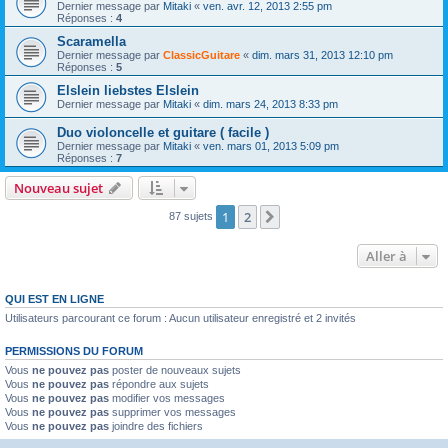
Dernier message par
Mitaki
«
ven. avr. 12, 2013 2:55 pm
Réponses :
4
Scaramella
Dernier message par
ClassicGuitare
«
dim. mars 31, 2013 12:10 pm
Réponses :
5
Elslein liebstes Elslein
Dernier message par
Mitaki
«
dim. mars 24, 2013 8:33 pm
Duo violoncelle et guitare ( facile )
Dernier message par
Mitaki
«
ven. mars 01, 2013 5:09 pm
Réponses :
7
Nouveau sujet
1
2
Suivante
87 sujets
Aller à
QUI EST EN LIGNE
Utilisateurs parcourant ce forum : Aucun utilisateur enregistré et 2 invités
PERMISSIONS DU FORUM
Vous
ne pouvez pas
poster de nouveaux sujets
Vous
ne pouvez pas
répondre aux sujets
Vous
ne pouvez pas
modifier vos messages
Vous
ne pouvez pas
supprimer vos messages
Vous
ne pouvez pas
joindre des fichiers