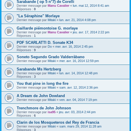
Sarabande ( op 5 n°7) de Corelli
Dernier message par
Manu Cavalier
«
lun. mai 12, 2014 8:41 am
Réponses :
8
"La Séraphine" Morlaye
Dernier message par
Mitaki
«
lun. avr. 21, 2014 4:08 pm
Gaillarde piémontoise G. morlaye
Dernier message par
Manu Cavalier
«
jeu. avr. 17, 2014 2:22 pm
Réponses :
1
PDF SCARLATTI D. Sonate K34
Dernier message par
Do
«
mer. avr. 16, 2014 2:45 pm
Réponses :
9
Soneto Segundo Grado Valderràbano
Dernier message par
Mitaki
«
mer. avr. 16, 2014 12:59 pm
Sarabande Ms Hertzberg
Dernier message par
Mitaki
«
lun. avr. 14, 2014 12:48 pm
Réponses :
3
You that pine in long the fire
Dernier message par
Mitaki
«
sam. avr. 12, 2014 2:36 pm
A Dream de John Dowland
Dernier message par
Mitaki
«
ven. avr. 04, 2014 7:19 pm
Trenchmore de John Johnson
Dernier message par
isa95
«
jeu. avr. 03, 2014 2:44 pm
Réponses :
6
Clarin de los Mosqueteros del Rey de Francia
Dernier message par
Mitaki
«
sam. mars 29, 2014 11:28 am
Réponses :
3