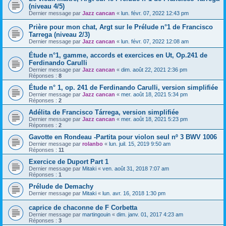
(niveau 4/5)
Dernier message par
Jazz cancan
«
lun. févr. 07, 2022 12:43 pm
Prière pour mon chat, Argt sur le Prélude n°1 de Francisco
Tarrega (niveau 2/3)
Dernier message par
Jazz cancan
«
lun. févr. 07, 2022 12:08 am
Étude n°1, gamme, accords et exercices en Ut, Op.241 de
Ferdinando Carulli
Dernier message par
Jazz cancan
«
dim. août 22, 2021 2:36 pm
Réponses :
8
Étude n° 1, op. 241 de Ferdinando Carulli, version simplifiée
Dernier message par
Jazz cancan
«
mer. août 18, 2021 5:34 pm
Réponses :
2
Adélita de Francisco Tárrega, version simplifiée
Dernier message par
Jazz cancan
«
mer. août 18, 2021 5:23 pm
Réponses :
2
Gavotte en Rondeau -Partita pour violon seul nº 3 BWV 1006
Dernier message par
rolanbo
«
lun. juil. 15, 2019 9:50 am
Réponses :
11
Exercice de Duport Part 1
Dernier message par
Mitaki
«
ven. août 31, 2018 7:07 am
Réponses :
1
Prélude de Demachy
Dernier message par
Mitaki
«
lun. avr. 16, 2018 1:30 pm
caprice de chaconne de F Corbetta
Dernier message par
martingouin
«
dim. janv. 01, 2017 4:23 am
Réponses :
3