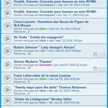
Vivaldi, Antonio; Concerto pour basson en mim RV484 -
Dernier message par
laurentguitare
«
mar. nov. 18, 2014 3:44 pm
Vivaldi, Antonio; Concerto pour basson en mim RV484 -
Dernier message par
laurentguitare
«
lun. nov. 17, 2014 8:52 pm
Cinus Laurent - Ouverture des Noces de Figaro de
W.A.Mozart
Dernier message par
didier
«
mer. oct. 15, 2014 4:30 pm
Réponses :
2
De Visée " Entrée des espagnols"
Dernier message par
Mitaki
«
sam. sept. 13, 2014 1:42 pm
Robert Johnson " Lady strange's Almain"
Dernier message par
cadiz
«
sam. août 30, 2014 4:48 pm
Réponses :
21
1
2
Alonso Mudarra "Pavana"
Dernier message par
Schneider
«
jeu. août 07, 2014 11:16 pm
Réponses :
17
1
2
Franz Lehar-valse de la veuve joyeuse
Dernier message par
didier
«
mar. juil. 01, 2014 8:45 am
Réponses :
9
"Twenty ways upon the bells" Thomas Robinson
Dernier message par
Mitaki
«
dim. juin 15, 2014 7:58 pm
Réponses :
2
"Onder de Lindegroene" Nicolas Vallet
Dernier message par
Mitaki
«
dim. mai 25, 2014 9:52 pm