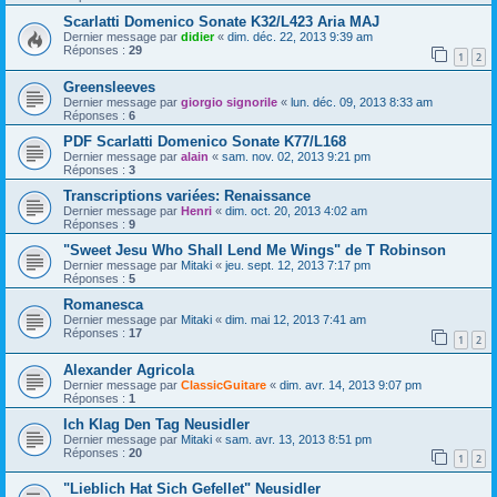
Scarlatti Domenico Sonate K32/L423 Aria MAJ
Dernier message par
didier
«
dim. déc. 22, 2013 9:39 am
Réponses :
29
1
2
Greensleeves
Dernier message par
giorgio signorile
«
lun. déc. 09, 2013 8:33 am
Réponses :
6
PDF Scarlatti Domenico Sonate K77/L168
Dernier message par
alain
«
sam. nov. 02, 2013 9:21 pm
Réponses :
3
Transcriptions variées: Renaissance
Dernier message par
Henri
«
dim. oct. 20, 2013 4:02 am
Réponses :
9
"Sweet Jesu Who Shall Lend Me Wings" de T Robinson
Dernier message par
Mitaki
«
jeu. sept. 12, 2013 7:17 pm
Réponses :
5
Romanesca
Dernier message par
Mitaki
«
dim. mai 12, 2013 7:41 am
Réponses :
17
1
2
Alexander Agricola
Dernier message par
ClassicGuitare
«
dim. avr. 14, 2013 9:07 pm
Réponses :
1
Ich Klag Den Tag Neusidler
Dernier message par
Mitaki
«
sam. avr. 13, 2013 8:51 pm
Réponses :
20
1
2
"Lieblich Hat Sich Gefellet" Neusidler