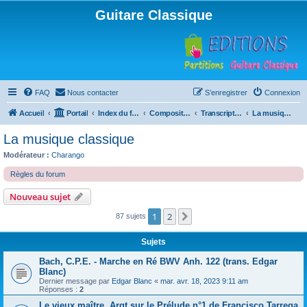
Guitare Classique
FAQ
Nous contacter
S’enregistrer
Connexion
Accueil
Portail
Index du forum
Compositions
Transcriptions et arrangements
La musique classique
La musique classique
Modérateur :
Charango
Règles du forum
Nouveau sujet
1
2
Suivante
87 sujets
Sujets
Bach, C.P.E. - Marche en Ré BWV Anh. 122 (trans. Edgar
Blanc)
Dernier message par
Edgar Blanc
«
mar. avr. 18, 2023 9:11 am
Réponses :
2
Le vieux maître, Argt sur le Prélude n°1 de Francisco Tarrega