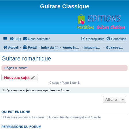
Guitare Classique
FAQ
Nous contacter
S’enregistrer
Connexion
Accueil
Portail
Index du forum
Autres instruments à cordes pincées, ou styles
Instruments anciens
Guitare romantique
Guitare romantique
Règles du forum
Nouveau sujet
0 sujet • Page
1
sur
1
Il n’y a aucun sujet ou message dans ce forum.
Aller à
QUI EST EN LIGNE
Utilisateurs parcourant ce forum : Aucun utilisateur enregistré et 1 invité
PERMISSIONS DU FORUM