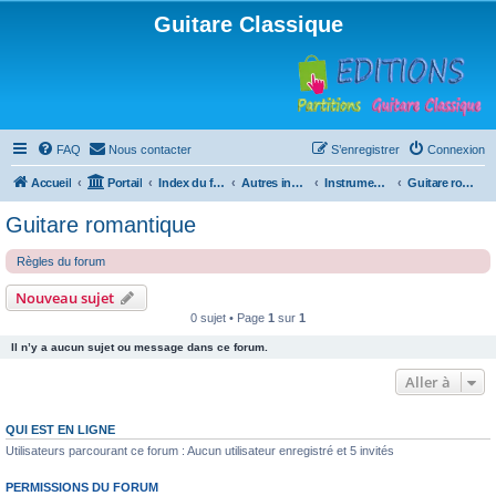
Guitare Classique
FAQ
Nous contacter
S’enregistrer
Connexion
Accueil
Portail
Index du forum
Autres instruments à cordes pincées, ou styles
Instruments anciens
Guitare romantique
Guitare romantique
Règles du forum
Nouveau sujet
0 sujet • Page
1
sur
1
Il n’y a aucun sujet ou message dans ce forum.
Aller à
QUI EST EN LIGNE
Utilisateurs parcourant ce forum : Aucun utilisateur enregistré et 5 invités
PERMISSIONS DU FORUM