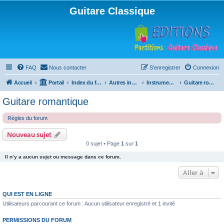
Guitare Classique
FAQ
Nous contacter
S’enregistrer
Connexion
Accueil
Portail
Index du forum
Autres instruments à cordes pincées, ou styles
Instruments anciens
Guitare romantique
Guitare romantique
Règles du forum
Nouveau sujet
0 sujet • Page
1
sur
1
Il n’y a aucun sujet ou message dans ce forum.
Aller à
QUI EST EN LIGNE
Utilisateurs parcourant ce forum : Aucun utilisateur enregistré et 1 invité
PERMISSIONS DU FORUM