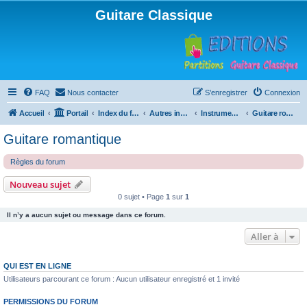
Guitare Classique
FAQ
Nous contacter
S’enregistrer
Connexion
Accueil
Portail
Index du forum
Autres instruments à cordes pincées, ou styles
Instruments anciens
Guitare romantique
Guitare romantique
Règles du forum
Nouveau sujet
0 sujet • Page
1
sur
1
Il n’y a aucun sujet ou message dans ce forum.
Aller à
QUI EST EN LIGNE
Utilisateurs parcourant ce forum : Aucun utilisateur enregistré et 1 invité
PERMISSIONS DU FORUM