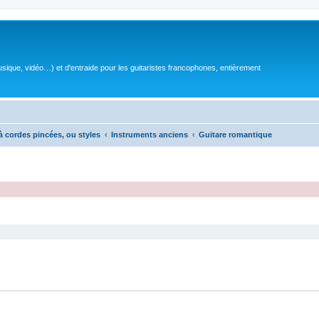
sique, vidéo…) et d'entraide pour les guitaristes francophones, entièrement
à cordes pincées, ou styles
Instruments anciens
Guitare romantique