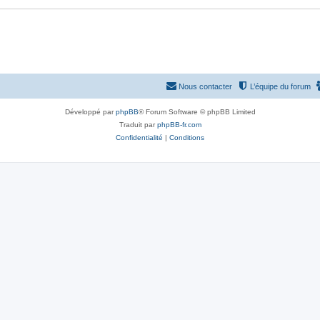
Nous contacter
L’équipe du forum
Développé par
phpBB
® Forum Software © phpBB Limited
Traduit par
phpBB-fr.com
Confidentialité
|
Conditions