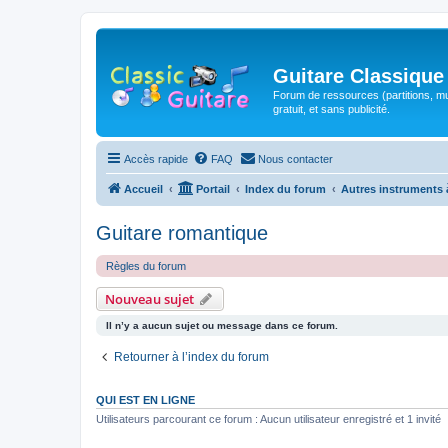
Guitare Classique
Forum de ressources (partitions, mu
gratuit, et sans publicité.
Accès rapide
FAQ
Nous contacter
Accueil
Portail
Index du forum
Autres instruments 
Guitare romantique
Règles du forum
Nouveau sujet
Il n’y a aucun sujet ou message dans ce forum.
Retourner à l’index du forum
QUI EST EN LIGNE
Utilisateurs parcourant ce forum : Aucun utilisateur enregistré et 1 invité