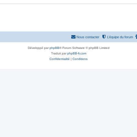
Nous contacter
L’équipe du forum
Développé par
phpBB
® Forum Software © phpBB Limited
Traduit par
phpBB-fr.com
Confidentialité
|
Conditions