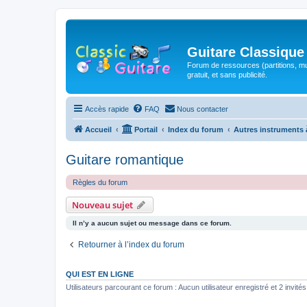
Guitare Classique
Forum de ressources (partitions, mu
gratuit, et sans publicité.
Accès rapide
FAQ
Nous contacter
Accueil
Portail
Index du forum
Autres instruments 
Guitare romantique
Règles du forum
Nouveau sujet
Il n’y a aucun sujet ou message dans ce forum.
Retourner à l’index du forum
QUI EST EN LIGNE
Utilisateurs parcourant ce forum : Aucun utilisateur enregistré et 2 invités