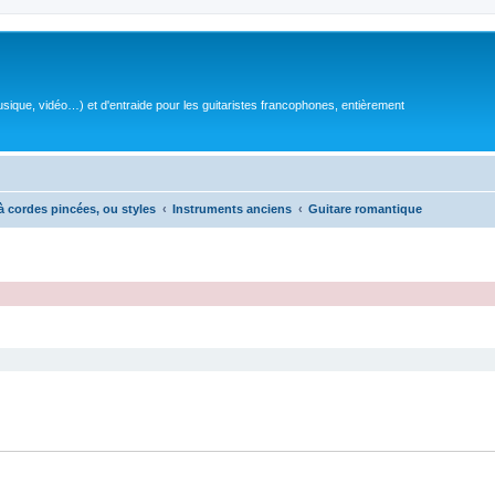
sique, vidéo…) et d'entraide pour les guitaristes francophones, entièrement
à cordes pincées, ou styles
Instruments anciens
Guitare romantique