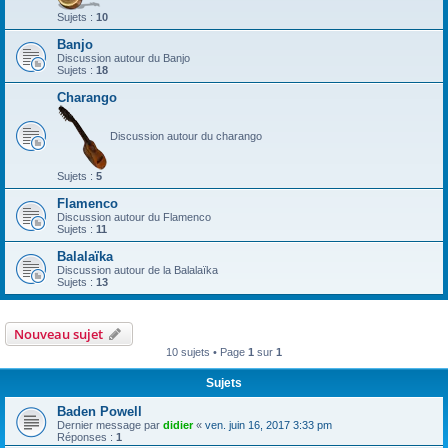
Sujets :
10
Banjo
Discussion autour du Banjo
Sujets :
18
Charango
Discussion autour du charango
Sujets :
5
Flamenco
Discussion autour du Flamenco
Sujets :
11
Balalaïka
Discussion autour de la Balalaïka
Sujets :
13
Nouveau sujet
10 sujets • Page
1
sur
1
Sujets
Baden Powell
Dernier message par
didier
«
ven. juin 16, 2017 3:33 pm
Réponses :
1