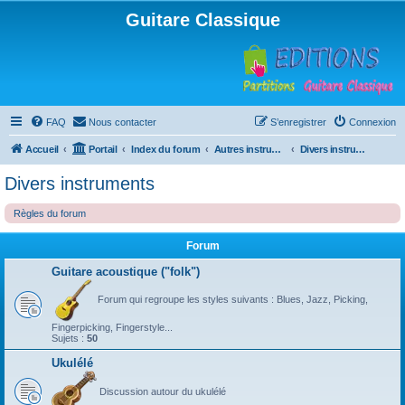
Guitare Classique
FAQ
Nous contacter
S’enregistrer
Connexion
Accueil
Portail
Index du forum
Autres instruments à cordes pincées, ou styles
Divers instruments
Divers instruments
Règles du forum
Forum
Guitare acoustique ("folk")
Forum qui regroupe les styles suivants : Blues, Jazz, Picking,
Fingerpicking, Fingerstyle...
Sujets :
50
Ukulélé
Discussion autour du ukulélé