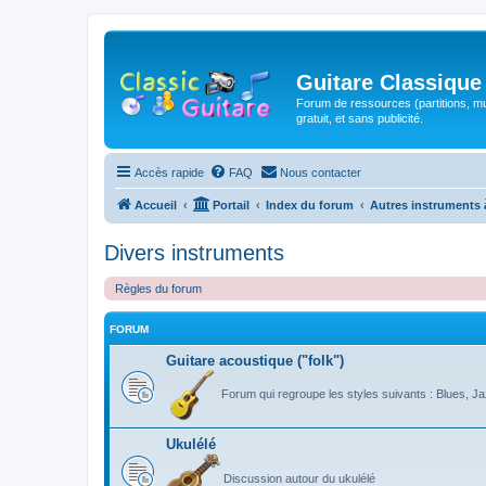
Guitare Classique
Forum de ressources (partitions, mu
gratuit, et sans publicité.
Accès rapide
FAQ
Nous contacter
Accueil
Portail
Index du forum
Autres instruments 
Divers instruments
Règles du forum
FORUM
Guitare acoustique ("folk")
Forum qui regroupe les styles suivants : Blues, Jaz
Ukulélé
Discussion autour du ukulélé