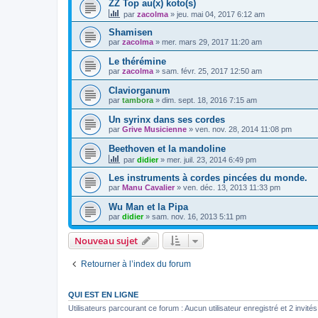
ZZ Top au(x) koto(s)
par
zacolma
»
jeu. mai 04, 2017 6:12 am
Shamisen
par
zacolma
»
mer. mars 29, 2017 11:20 am
Le thérémine
par
zacolma
»
sam. févr. 25, 2017 12:50 am
Claviorganum
par
tambora
»
dim. sept. 18, 2016 7:15 am
Un syrinx dans ses cordes
par
Grive Musicienne
»
ven. nov. 28, 2014 11:08 pm
Beethoven et la mandoline
par
didier
»
mer. juil. 23, 2014 6:49 pm
Les instruments à cordes pincées du monde.
par
Manu Cavalier
»
ven. déc. 13, 2013 11:33 pm
Wu Man et la Pipa
par
didier
»
sam. nov. 16, 2013 5:11 pm
Nouveau sujet
Retourner à l’index du forum
QUI EST EN LIGNE
Utilisateurs parcourant ce forum : Aucun utilisateur enregistré et 2 invités