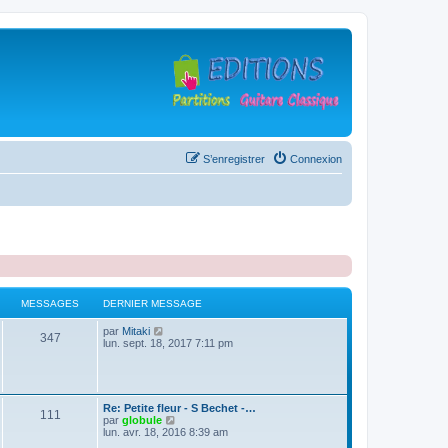
S’enregistrer
Connexion
MESSAGES
DERNIER MESSAGE
D
V
par
Mitaki
M
347
e
o
lun. sept. 18, 2017 7:11 pm
r
i
e
n
r
i
l
s
e
e
r
d
D
Re: Petite fleur - S Bechet -…
M
111
s
m
e
e
V
par
globule
e
r
r
o
lun. avr. 18, 2016 8:39 am
s
n
e
a
n
i