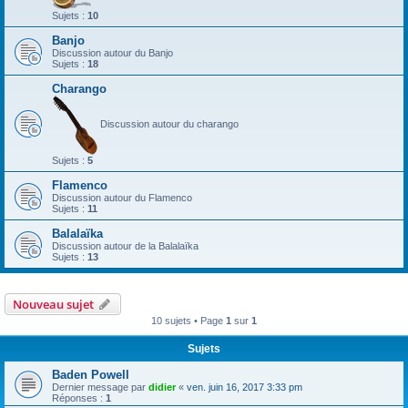
Sujets :
10
Banjo
Discussion autour du Banjo
Sujets :
18
Charango
Discussion autour du charango
Sujets :
5
Flamenco
Discussion autour du Flamenco
Sujets :
11
Balalaïka
Discussion autour de la Balalaïka
Sujets :
13
Nouveau sujet
10 sujets • Page
1
sur
1
Sujets
Baden Powell
Dernier message par
didier
«
ven. juin 16, 2017 3:33 pm
Réponses :
1