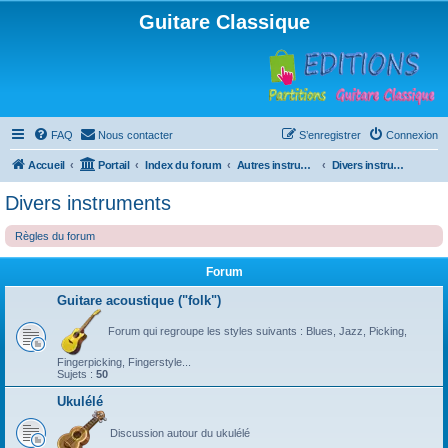
Guitare Classique
FAQ
Nous contacter
S’enregistrer
Connexion
Accueil
Portail
Index du forum
Autres instruments à cordes pincées, ou styles
Divers instruments
Divers instruments
Règles du forum
Forum
Guitare acoustique ("folk")
Forum qui regroupe les styles suivants : Blues, Jazz, Picking,
Fingerpicking, Fingerstyle...
Sujets :
50
Ukulélé
Discussion autour du ukulélé