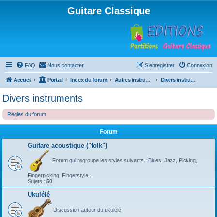
Guitare Classique
FAQ
Nous contacter
S’enregistrer
Connexion
Accueil
Portail
Index du forum
Autres instruments à cordes pincées, ou styles
Divers instruments
Divers instruments
Règles du forum
Forum
Guitare acoustique ("folk")
Forum qui regroupe les styles suivants : Blues, Jazz, Picking,
Fingerpicking, Fingerstyle...
Sujets :
50
Ukulélé
Discussion autour du ukulélé