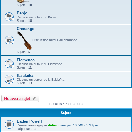
Sujets :
10
Banjo
Discussion autour du Banjo
Sujets :
18
Charango
Discussion autour du charango
Sujets :
5
Flamenco
Discussion autour du Flamenco
Sujets :
11
Balalaïka
Discussion autour de la Balalaïka
Sujets :
13
Nouveau sujet
10 sujets • Page
1
sur
1
Sujets
Baden Powell
Dernier message par
didier
«
ven. juin 16, 2017 3:33 pm
Réponses :
1